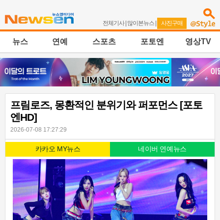
전체기사
|
많이본뉴스
|
사진구매
뉴스
연예
스포츠
포토엔
영상TV
프림로즈, 몽환적인 분위기와 퍼포먼스 [포토
엔HD]
2026-07-08 17:27:29
카카오 MY뉴스
네이버 연예뉴스