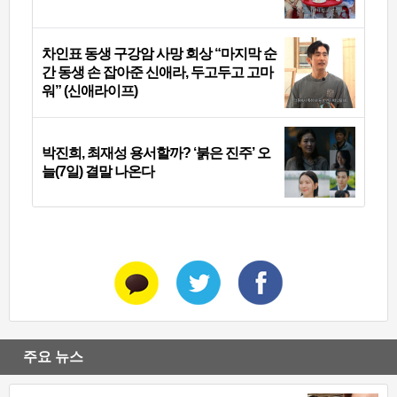
차인표 동생 구강암 사망 회상 “마지막 순
간 동생 손 잡아준 신애라, 두고두고 고마
워” (신애라이프)
박진희, 최재성 용서할까? ‘붉은 진주’ 오
늘(7일) 결말 나온다
주요 뉴스