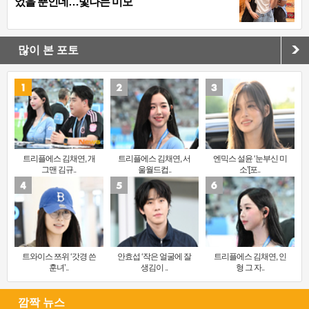
었을 뿐인데…빛나는 미모
많이 본 포토
트리플에스 김채연, 개
트리플에스 김채연, 서
엔믹스 설윤 ‘눈부신 미
그맨 김규..
울월드컵..
소’[포..
트와이스 쯔위 ‘갓경 쓴
안효섭 ‘작은 얼굴에 잘
트리플에스 김채연, 인
훈녀’..
생김이 ..
형 그 자..
깜짝 뉴스