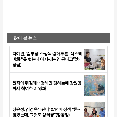
많이 본 뉴스
차예련, ‘김부장’ 주상욱 링거투혼+식스팩
비화 “옷 벗는데 아저씨는 안 된다고”(차
장금)
원작이 뭐길래‥정해인 강하늘에 장원영
까지 참여한 이 영화
장윤정, 김경욱 ‘T팬티’ 발언에 정색 “묻지
않았는데, 그것도 성희롱”(장공장)