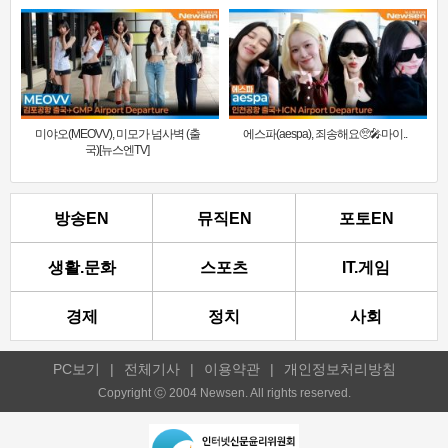
미야오(MEOVV), 미모가 넘사벽 (출
에스파(aespa), 죄송해요🥺🎤마이..
국)[뉴스엔TV]
방송EN
뮤직EN
포토EN
생활.문화
스포츠
IT.게임
경제
정치
사회
PC보기
|
전체기사
|
이용약관
|
개인정보처리방침
Copyright ⓒ 2004 Newsen. All rights reserved.