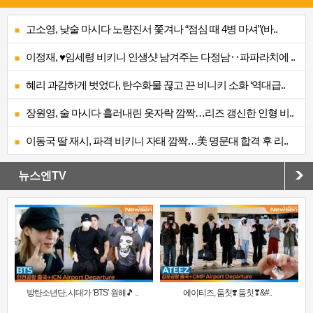
고소영, 낮술 마시다 노량진서 쫓겨나 “점심 때 4병 마셔”(바..
이정재, ♥임세령 비키니 인생샷 남겨주는 다정남‥파파라치에 ..
혜리 과감하게 벗었다, 탄수화물 끊고 끈 비니키 소화 ‘역대급..
장원영, 술 마시다 흘러내린 옷자락 깜짝…리즈 갱신한 인형 비..
이동국 딸 재시, 파격 비키니 자태 깜짝…美 명문대 합격 후 리..
뉴스엔TV
방탄소년단, 시대가 ‘BTS’ 원해🎵 ..
에이티즈, 둠칫❣️ 둠칫❣&#..