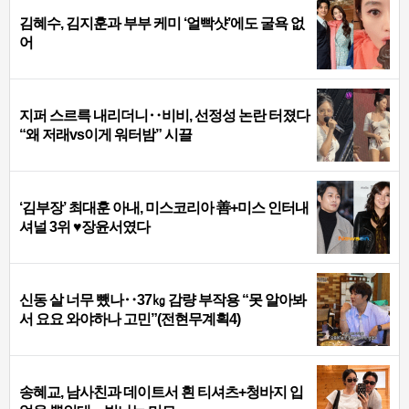
김혜수, 김지훈과 부부 케미 ‘얼빡샷’에도 굴욕 없
어
지퍼 스르륵 내리더니‥비비, 선정성 논란 터졌다
“왜 저래vs이게 워터밤” 시끌
‘김부장’ 최대훈 아내, 미스코리아 善+미스 인터내
셔널 3위 ♥장윤서였다
신동 살 너무 뺐나‥37㎏ 감량 부작용 “못 알아봐
서 요요 와야하나 고민”(전현무계획4)
송혜교, 남사친과 데이트서 흰 티셔츠+청바지 입