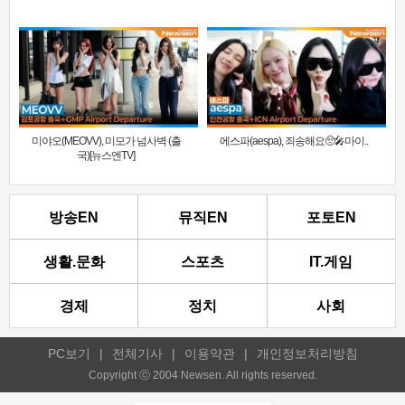
미야오(MEOVV), 미모가 넘사벽 (출
에스파(aespa), 죄송해요🥺🎤마이..
국)[뉴스엔TV]
방송EN
뮤직EN
포토EN
생활.문화
스포츠
IT.게임
경제
정치
사회
PC보기
|
전체기사
|
이용약관
|
개인정보처리방침
Copyright ⓒ 2004 Newsen. All rights reserved.