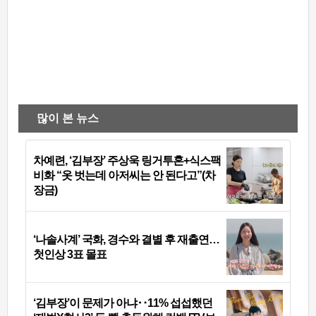
많이 본 뉴스
차예련, ‘김부장’ 주상욱 링거투혼+식스팩
비화 “옷 벗는데 아저씨는 안 된다고”(차
장금)
‘나솔사계’ 국화, 경수와 결별 후 재출연…
첫인상 3표 몰표
‘김부장’이 문제가 아냐‥11% 섭섭했던