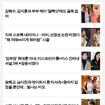
김혜수, 김지훈과 부부 케미 ‘얼빡샷’에도 굴욕 없
어
지퍼 스르륵 내리더니‥비비, 선정성 논란 터졌다
“왜 저래vs이게 워터밤” 시끌
‘김부장’ 최대훈 아내, 미스코리아 善+미스 인터내
셔널 3위 ♥장윤서였다
송혜교, 남사친과 데이트서 흰 티셔츠+청바지 입
었을 뿐인데…빛나는 미모