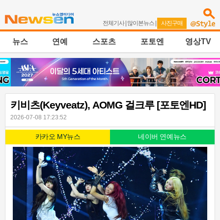
전체기사
|
많이본뉴스
|
사진구매
뉴스
연예
스포츠
포토엔
영상TV
키비츠(Keyveatz), AOMG 걸크루 [포토엔HD]
2026-07-08 17:23:52
카카오 MY뉴스
네이버 연예뉴스