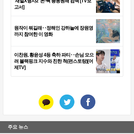
‘재벌X형사2’ 돈·빽 총동원해 컴백 [TV보
고서]
원작이 뭐길래‥정해인 강하늘에 장원영
까지 참여한 이 영화
이찬원, 황윤성 4등 축하 파티‥손님 모으
려 블랙핑크 지수와 친한 척(편스토랑)[어
제TV]
주요 뉴스