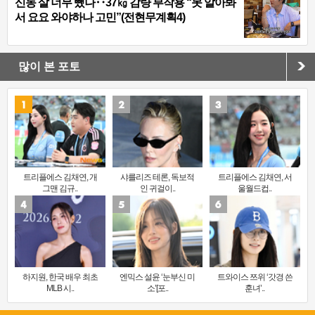
신동 살 너무 뺐나‥37㎏ 감량 부작용 “못 알아봐
서 요요 와야하나 고민”(전현무계획4)
많이 본 포토
트리플에스 김채연, 개
샤를리즈 테론, 독보적
트리플에스 김채연, 서
그맨 김규..
인 귀걸이..
울월드컵..
하지원, 한국 배우 최초
엔믹스 설윤 ‘눈부신 미
트와이스 쯔위 ‘갓경 쓴
MLB 시..
소’[포..
훈녀’..