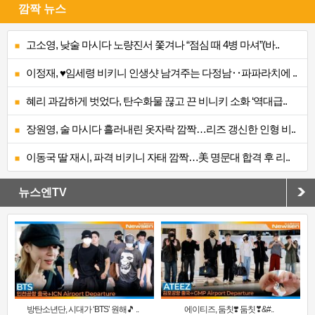
깜짝 뉴스
고소영, 낮술 마시다 노량진서 쫓겨나 “점심 때 4병 마셔”(바..
이정재, ♥임세령 비키니 인생샷 남겨주는 다정남‥파파라치에 ..
혜리 과감하게 벗었다, 탄수화물 끊고 끈 비니키 소화 ‘역대급..
장원영, 술 마시다 흘러내린 옷자락 깜짝…리즈 갱신한 인형 비..
이동국 딸 재시, 파격 비키니 자태 깜짝…美 명문대 합격 후 리..
뉴스엔TV
방탄소년단, 시대가 ‘BTS’ 원해🎵 ..
에이티즈, 둠칫❣️ 둠칫❣&#..