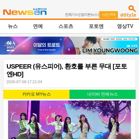
전체기사
|
많이본뉴스
|
사진구매
뉴스
연예
스포츠
포토엔
영상TV
USPEER (유스피어), 환호를 부른 무대 [포토
엔HD]
2026-07-08 17:21:04
카카오 MY뉴스
네이버 연예뉴스