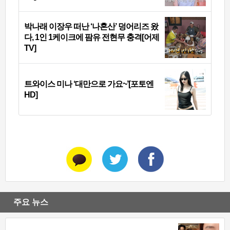
박나래 이장우 떠난 ‘나혼산’ 덩어리즈 왔
다, 1인 1케이크에 팜유 전현무 충격[어제
TV]
트와이스 미나 ‘대만으로 가요~’[포토엔
HD]
주요 뉴스