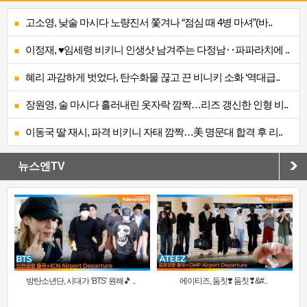
고소영, 낮술 마시다 노량진서 쫓겨나 “점심 때 4병 마셔”(바..
이정재, ♥임세령 비키니 인생샷 남겨주는 다정남‥파파라치에 ..
혜리 과감하게 벗었다, 탄수화물 끊고 끈 비니키 소화 ‘역대급..
장원영, 술 마시다 흘러내린 옷자락 깜짝…리즈 갱신한 인형 비..
이동국 딸 재시, 파격 비키니 자태 깜짝…美 명문대 합격 후 리..
뉴스엔TV
방탄소년단, 시대가 ‘BTS’ 원해🎵 ..
에이티즈, 둠칫❣️ 둠칫❣&#..