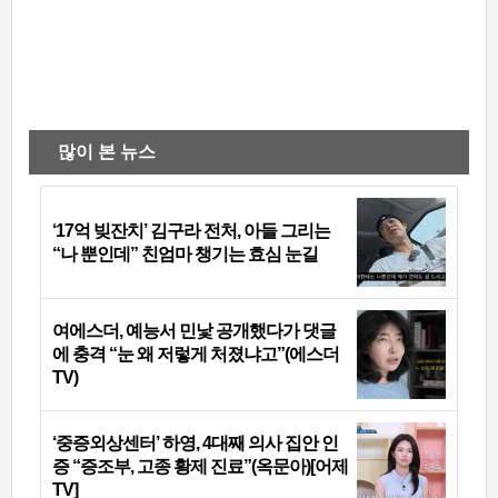
많이 본 뉴스
‘17억 빚잔치’ 김구라 전처, 아들 그리는
“나 뿐인데” 친엄마 챙기는 효심 눈길
여에스더, 예능서 민낯 공개했다가 댓글
에 충격 “눈 왜 저렇게 처졌냐고”(에스더
TV)
‘중증외상센터’ 하영, 4대째 의사 집안 인
증 “증조부, 고종 황제 진료”(옥문아)[어제
TV]