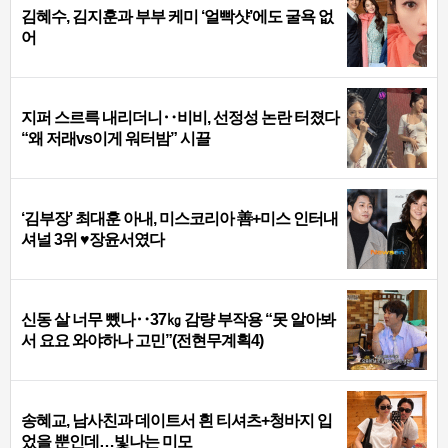
김혜수, 김지훈과 부부 케미 ‘얼빡샷’에도 굴욕 없
어
지퍼 스르륵 내리더니‥비비, 선정성 논란 터졌다
“왜 저래vs이게 워터밤” 시끌
‘김부장’ 최대훈 아내, 미스코리아 善+미스 인터내
셔널 3위 ♥장윤서였다
신동 살 너무 뺐나‥37㎏ 감량 부작용 “못 알아봐
서 요요 와야하나 고민”(전현무계획4)
송혜교, 남사친과 데이트서 흰 티셔츠+청바지 입
었을 뿐인데…빛나는 미모