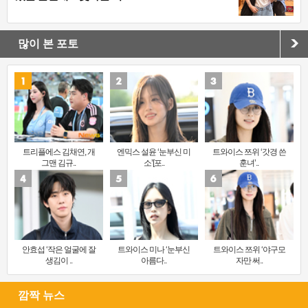
많이 본 포토
트리플에스 김채연, 개
엔믹스 설윤 ‘눈부신 미
트와이스 쯔위 ‘갓경 쓴
그맨 김규..
소’[포..
훈녀’..
안효섭 ‘작은 얼굴에 잘
트와이스 미나 ‘눈부신
트와이스 쯔위 ‘야구모
생김이 ..
아름다..
자만 써..
깜짝 뉴스