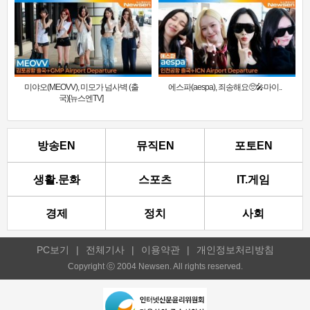
미야오(MEOVV), 미모가 넘사벽 (출
에스파(aespa), 죄송해요🥺🎤마이..
국)[뉴스엔TV]
방송EN
뮤직EN
포토EN
생활.문화
스포츠
IT.게임
경제
정치
사회
PC보기
|
전체기사
|
이용약관
|
개인정보처리방침
Copyright ⓒ 2004 Newsen. All rights reserved.