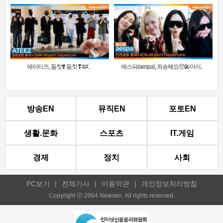
에이티즈, 둠칫❣️ 둠칫❣&#..
에스파(aespa), 죄송해요🥺🎤마이..
방송EN
뮤직EN
포토EN
생활.문화
스포츠
IT.게임
경제
정치
사회
PC보기
|
전체기사
|
이용약관
|
개인정보처리방침
Copyright ⓒ 2004 Newsen. All rights reserved.