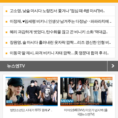
고소영, 낮술 마시다 노량진서 쫓겨나 “점심 때 4병 마셔”(바..
이정재, ♥임세령 비키니 인생샷 남겨주는 다정남‥파파라치에 ..
혜리 과감하게 벗었다, 탄수화물 끊고 끈 비니키 소화 ‘역대급..
장원영, 술 마시다 흘러내린 옷자락 깜짝…리즈 갱신한 인형 비..
이동국 딸 재시, 파격 비키니 자태 깜짝…美 명문대 합격 후 리..
뉴스엔TV
방탄소년단, 시대가 ‘BTS’ 원해🎵 ..
미야오(MEOVV), 미모가 넘사벽 (출
국)[뉴스엔TV]