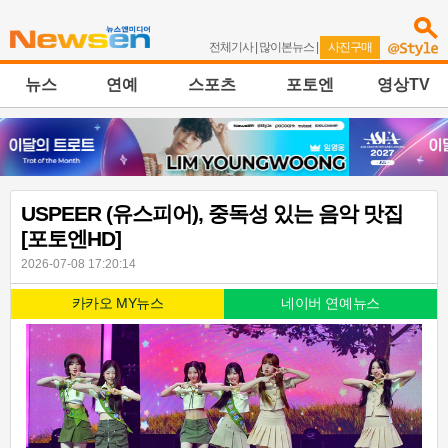
전체기사
|
많이본뉴스
|
사진구매
뉴스
연예
스포츠
포토엔
영상TV
USPEER (유스피어), 중독성 있는 음악 맛집
[포토엔HD]
2026-07-08 17:20:14
카카오 MY뉴스
네이버 연예뉴스