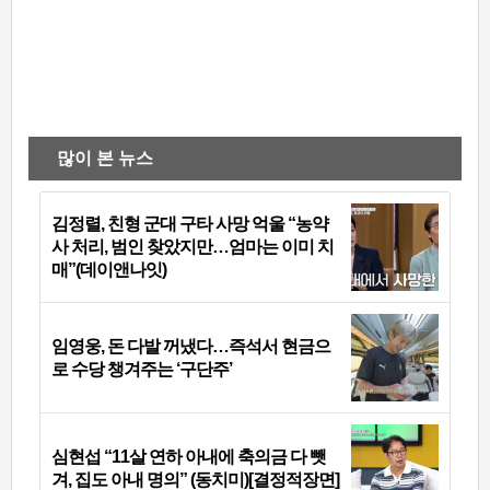
많이 본 뉴스
김정렬, 친형 군대 구타 사망 억울 “농약
사 처리, 범인 찾았지만…엄마는 이미 치
매”(데이앤나잇)
임영웅, 돈 다발 꺼냈다…즉석서 현금으
로 수당 챙겨주는 ‘구단주’
심현섭 “11살 연하 아내에 축의금 다 뺏
겨, 집도 아내 명의” (동치미)[결정적장면]