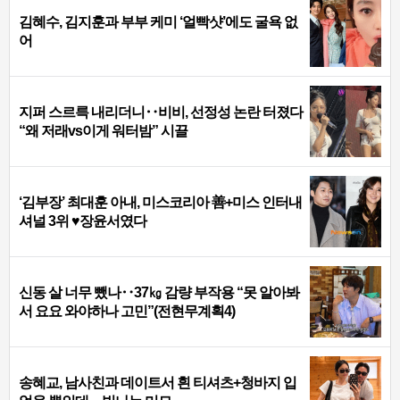
김혜수, 김지훈과 부부 케미 ‘얼빡샷’에도 굴욕 없
어
지퍼 스르륵 내리더니‥비비, 선정성 논란 터졌다
“왜 저래vs이게 워터밤” 시끌
‘김부장’ 최대훈 아내, 미스코리아 善+미스 인터내
셔널 3위 ♥장윤서였다
신동 살 너무 뺐나‥37㎏ 감량 부작용 “못 알아봐
서 요요 와야하나 고민”(전현무계획4)
송혜교, 남사친과 데이트서 흰 티셔츠+청바지 입