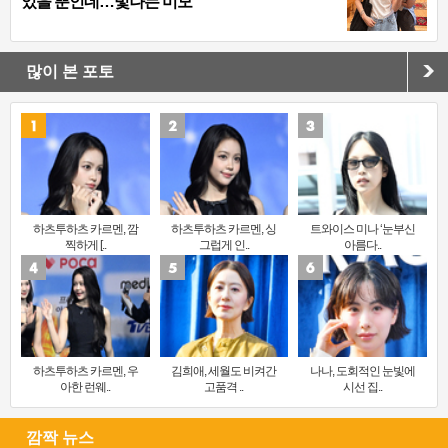
었을 뿐인데…빛나는 미모
많이 본 포토
하츠투하츠 카르멘, 깜
하츠투하츠 카르멘, 싱
트와이스 미나 ‘눈부신
찍하게 [..
그럽게 인..
아름다..
하츠투하츠 카르멘, 우
김희애, 세월도 비켜간
나나, 도회적인 눈빛에
아한 런웨..
고품격 ..
시선 집..
깜짝 뉴스