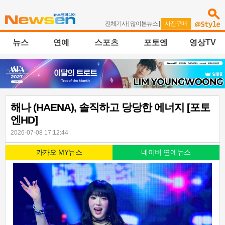
전체기사
|
많이본뉴스
|
사진구매
뉴스
연예
스포츠
포토엔
영상TV
해나 (HAENA), 솔직하고 당당한 에너지 [포토
엔HD]
2026-07-08 17:12:44
카카오 MY뉴스
네이버 연예뉴스