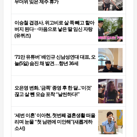
무더위 잊은 제주 휴가
이승철 겹경사, 위고비로 살 쪽 빼고 할아
버지 된다‥마음으로 낳은 딸 임신 자랑
(유퀴즈)
‘71만 유튜버’ 배인규 신남성연대 대표, 오
늘(5일) 숨진 채 발견…향년 36세
오은영 변화, ‘금쪽’ 종영 후 한 달...‘이것’
끊고 살 뺀 모습 포착 “날씬하다!”
‘세번 이혼’ 이아현, 첫번째 결혼생활 떠올
리며 눈물 “첫 남편에 미안해”(새롭게하
소서)