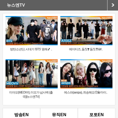
뉴스엔TV
방탄소년단, 시대가 ‘BTS’ 원해🎵 ..
에이티즈, 둠칫❣️ 둠칫❣&#..
미야오(MEOVV), 미모가 넘사벽 (출
에스파(aespa), 죄송해요🥺🎤마이..
국)[뉴스엔TV]
방송EN
뮤직EN
포토EN