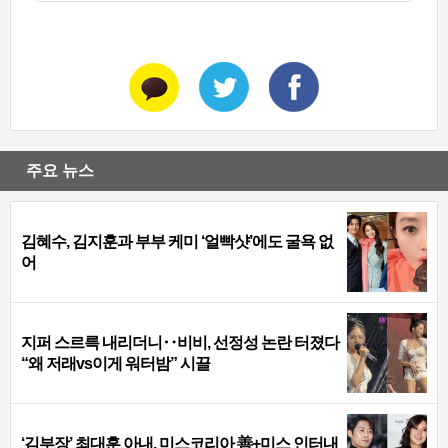
주요 뉴스
김혜수, 김지훈과 부부 케미 ‘얼빡샷’에도 굴욕 없
어
지퍼 스르륵 내리더니‥비비, 선정성 논란 터졌다
“왜 저래vs이게 워터밤” 시끌
‘김부장’ 최대훈 아내, 미스코리아 善+미스 인터내