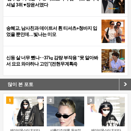
셔널 3위 ♥장윤서였다
송혜교, 남사친과 데이트서 흰 티셔츠+청바지 입
었을 뿐인데…빛나는 미모
신동 살 너무 뺐나‥37㎏ 감량 부작용 “못 알아봐
서 요요 와야하나 고민”(전현무계획4)
많이 본 포토
베이비몬스터 치키타
샤를리즈 테론, 독보적
베이비몬스터 치키타