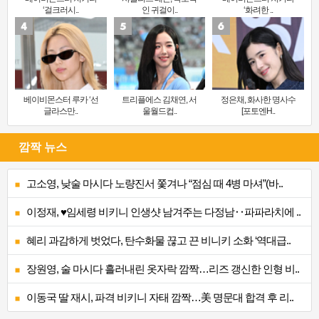
‘걸크러시..
인 귀걸이..
‘화려한 ..
베이비몬스터 루카 ‘선
트리플에스 김채연, 서
정은채, 화사한 명사수
글라스만..
울월드컵..
[포토엔H..
깜짝 뉴스
고소영, 낮술 마시다 노량진서 쫓겨나 “점심 때 4병 마셔”(바..
이정재, ♥임세령 비키니 인생샷 남겨주는 다정남‥파파라치에 ..
혜리 과감하게 벗었다, 탄수화물 끊고 끈 비니키 소화 ‘역대급..
장원영, 술 마시다 흘러내린 옷자락 깜짝…리즈 갱신한 인형 비..
이동국 딸 재시, 파격 비키니 자태 깜짝…美 명문대 합격 후 리..