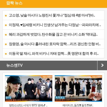
깜짝 뉴스
고소영, 낮술 마시다 노량진서 쫓겨나 “점심 때 4병 마셔”(바..
이정재, ♥임세령 비키니 인생샷 남겨주는 다정남‥파파라치에 ..
혜리 과감하게 벗었다, 탄수화물 끊고 끈 비니키 소화 ‘역대급..
장원영, 술 마시다 흘러내린 옷자락 깜짝…리즈 갱신한 인형 비..
이동국 딸 재시, 파격 비키니 자태 깜짝…美 명문대 합격 후 리..
뉴스엔TV
방탄소년단, 시대가 ‘BTS’ 원해🎵 ..
에이티즈, 둠칫❣️ 둠칫❣&#..