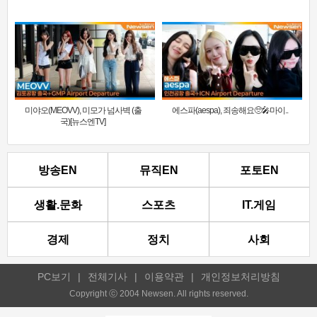
미야오(MEOVV), 미모가 넘사벽 (출
에스파(aespa), 죄송해요🥺🎤마이..
국)[뉴스엔TV]
방송EN
뮤직EN
포토EN
생활.문화
스포츠
IT.게임
경제
정치
사회
PC보기
|
전체기사
|
이용약관
|
개인정보처리방침
Copyright ⓒ 2004 Newsen. All rights reserved.