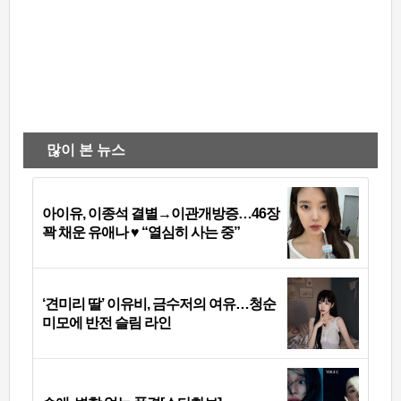
많이 본 뉴스
아이유, 이종석 결별→이관개방증…46장
꽉 채운 유애나 ♥ “열심히 사는 중”
‘견미리 딸’ 이유비, 금수저의 여유…청순
미모에 반전 슬림 라인