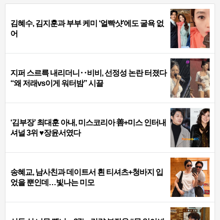
김혜수, 김지훈과 부부 케미 ‘얼빡샷’에도 굴욕 없
어
지퍼 스르륵 내리더니‥비비, 선정성 논란 터졌다
“왜 저래vs이게 워터밤” 시끌
‘김부장’ 최대훈 아내, 미스코리아 善+미스 인터내
셔널 3위 ♥장윤서였다
송혜교, 남사친과 데이트서 흰 티셔츠+청바지 입
었을 뿐인데…빛나는 미모