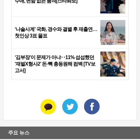
수애, 변함 없는 품격[스타화보]
‘나솔사계’ 국화, 경수와 결별 후 재출연…
첫인상 3표 몰표
‘김부장’이 문제가 아냐‥11% 섭섭했던
‘재벌X형사2’ 돈·빽 총동원해 컴백 [TV보
고서]
주요 뉴스