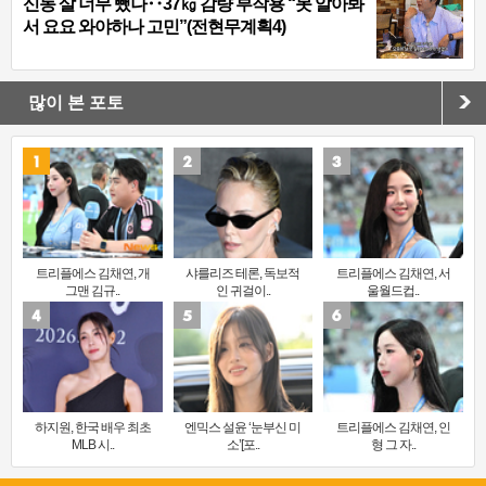
신동 살 너무 뺐나‥37㎏ 감량 부작용 “못 알아봐
서 요요 와야하나 고민”(전현무계획4)
많이 본 포토
트리플에스 김채연, 개
샤를리즈 테론, 독보적
트리플에스 김채연, 서
그맨 김규..
인 귀걸이..
울월드컵..
하지원, 한국 배우 최초
엔믹스 설윤 ‘눈부신 미
트리플에스 김채연, 인
MLB 시..
소’[포..
형 그 자..