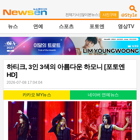
전체기사
|
많이본뉴스
|
사진구매
뉴스
연예
스포츠
포토엔
영상TV
하티크, 3인 3색의 아름다운 하모니 [포토엔
HD]
2026-07-08 17:04:04
카카오 MY뉴스
네이버 연예뉴스