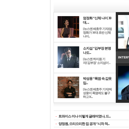
엄정화 “신체 나이 30
대, ...
[뉴스엔 배효주 기자]엄
정화가 30대 초반 신체
나이..
소지섭 “김부장 본명
나도...
[뉴스엔 하지원 기
자]'김부장' 소지섭이 ..
박성웅 “폭염 속 갑옷
입...
[뉴스엔 배효주 기자]박
성웅이 폭염에도 불구
하고 K..
-
트와이스 미나 이렇게 글래머였나, 드...
-
양정원, 으리으리한 집 공개 “시차 적...