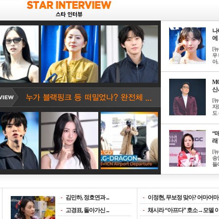
나
에 
[
우 
아, .
M
산서
[
자
도 
“매
래 
[
송
들이
-
김민하, 정호연과 ...
-
이정현, 무보정 맞아? 어마어마한
-
고경표, 돌아가신 ...
-
채시라 “아프다” 호소→모델 이소