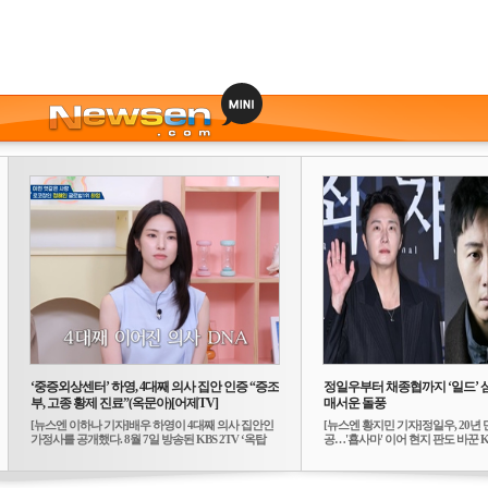
‘중증외상센터’ 하영, 4대째 의사 집안 인증 “증조
정일우부터 채종협까지 ‘일드’ 
부, 고종 황제 진료”(옥문아)[어제TV]
매서운 돌풍
[뉴스엔 이하나 기자]배우 하영이 4대째 의사 집안인
[뉴스엔 황지민 기자]정일우, 20년 
가정사를 공개했다. 8월 7일 방송된 KBS 2TV ‘옥탑
공…'횹사마' 이어 현지 판도 바꾼 K-
방...