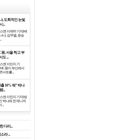
나, 도회적인 눈빛
시...
뉴스엔 이재하 기자]배
나나, 김무열, 윤승
.
C몽, 서울 찍고 부
도 ...
뉴스엔 이민지 기
]MC몽이 부산에서
콘서트를 ..
출 10% 줘” 박나
前...
뉴스엔 이민지 기자]방
인 박나래 전 매니저
 ..
 다리...
라 ...