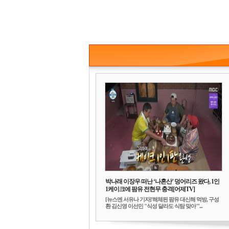
박나래 이장우 떠난 ‘나혼산’ 덩어리즈 왔다, 1인
1케이크에 팜유 전현무 충격[어제TV]
[뉴스엔 서유나 기자]'해체된 팜유 대신해 먹방, 구성
환 김신영 이선민 "식성 달라도 식탐 맞아"'...