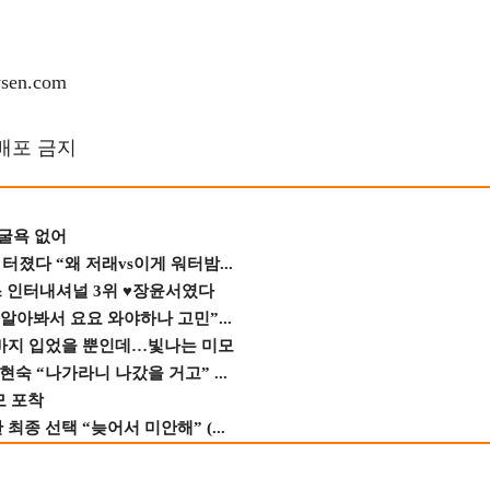
en.com
재배포 금지
 굴욕 없어
졌다 “왜 저래vs이게 워터밤...
스 인터내셔널 3위 ♥장윤서였다
 알아봐서 요요 와야하나 고민”...
바지 입었을 뿐인데…빛나는 미모
숙 “나가라니 나갔을 거고” ...
모 포착
종 선택 “늦어서 미안해” (...