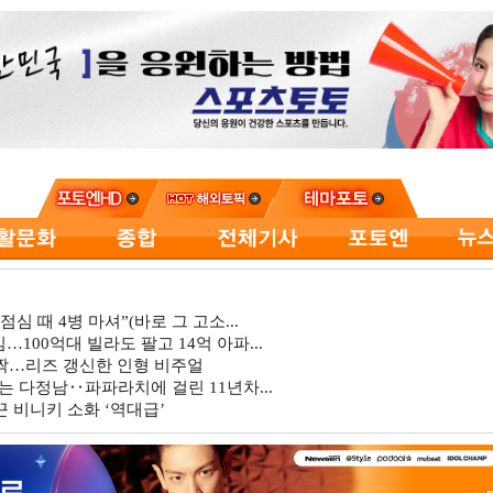
심 때 4병 마셔”(바로 그 고소...
…100억대 빌라도 팔고 14억 아파...
깜짝…리즈 갱신한 인형 비주얼
는 다정남‥파파라치에 걸린 11년차...
 비니키 소화 ‘역대급’