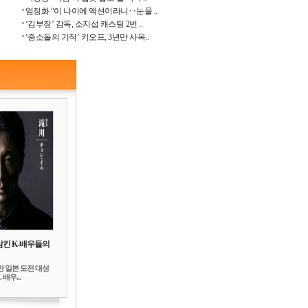
엄정화 “이 나이에 액션이라니‥눈물 ..
‘김부장’ 감독, 소지섭 캐스팅 2번 ..
‘중소돌의 기적’ 키오프, 3년만 사옥..
삼킨 K-배우들의
만 일본 도전 대성
배우...