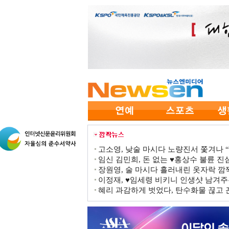
고소영, 낮술 마시다 노량진서 쫓겨나 “점
임신 김민희, 돈 없는 ♥홍상수 불륜 진심
장원영, 술 마시다 흘러내린 옷자락 
이정재, ♥임세령 비키니 인생샷 남겨주
혜리 과감하게 벗었다, 탄수화물 끊고 끈