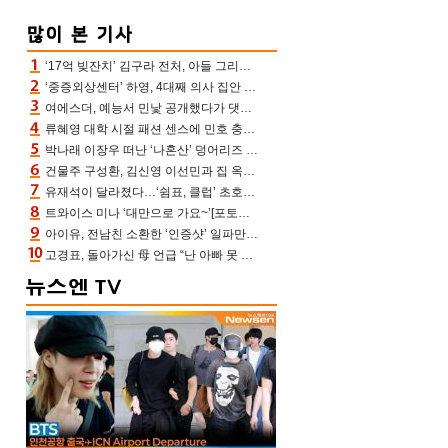
‘17억 빚잔치’ 김구라 전처, 아들 그리는 “나 뿐인데” 친엄마 챙기는 효심 눈길
‘중증외상센터’ 하영, 4대째 의사 집안 인증 “증조부, 고종 황제 진료”(옥문아)[어제TV]
여에스더, 예능서 민낯 공개했다가 댓글에 충격 “눈 왜 저렇게 처졌냐고”(에스더TV)
류혜영 대학 시절 패션 센스에 민호 충격 “레몬색 레깅스에 다리 없는 줄”(나혼산)
박나래 이장우 떠난 ‘나혼산’ 덩어리즈 왔다, 1인 1케이크에 팜유 전현무 충격[어제TV]
건물주 구성환, 김신영 이선민과 집 옥상서 41만원 한우 파티 “화력이 성화봉송”(나혼산)
유재석이 달라졌다…‘쉼표, 클럽’ 초호화 코스에 주우재도 감탄 (놀면 뭐하니?)
트와이스 미나 ‘대만으로 가요~’[포토엔HD]
아이유, 전남친 소환한 ‘인증샷’ 일파만파 속…남사친 변우석 선물도 남겼나 ‘훈훈’
고경표, 돌아가신 母 언급 “난 아빠 못 될 듯” 족보 태운 부친 응원 뭉클(나혼산)