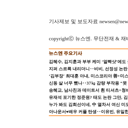
기사제보 및 보도자료 newsen@news
copyrightⓒ 뉴스엔. 무단전재 & 
김혜수, 김지훈과 부부 케미 ‘얼빡샷’에도
지퍼 스르륵 내리더니‥비비, 선정성 논란 터
‘김부장’ 최대훈 아내, 미스코리아 善+미
신동 살 너무 뺐나‥37㎏ 감량 부작용 “못
송혜교, 남사친과 데이트서 흰 티셔츠+청
유재석 포기한 정준원? 태도 논란 그만, 김현
누가 봐도 김희선이네, 中 열차서 여신 미
아나운서♥배우 커플 탄생‥이유빈, 유일한 최