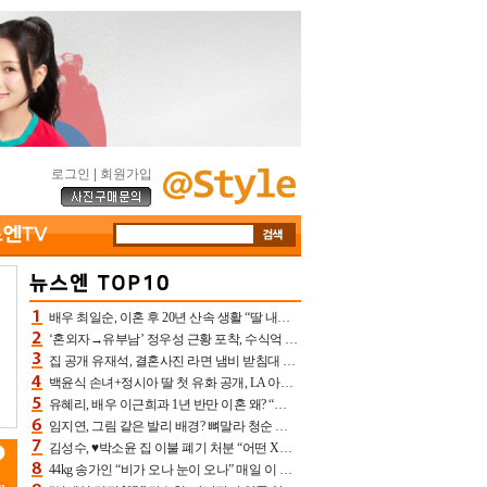
로그인
|
회원가입
배우 최일순, 이혼 후 20년 산속 생활 “딸 내가 버렸다고 원망‥맘 아파”(특종)[어제TV]
‘혼외자→유부남’ 정우성 근황 포착, 수식억 해킹 피해 후배 만났다 “존경하는”
집 공개 유재석, 결혼사진 라면 냄비 받침대 되고 분노‥가족사진도 피해(놀뭐)[어제TV]
백윤식 손녀+정시아 딸 첫 유화 공개, LA 아트쇼→서울국제조각페스타 작가다운 수준급 실력
유혜리, 배우 이근희과 1년 반만 이혼 왜? “식칼 꽂고 의자 던져” 충격 폭로(특종)[어제TV]
임지연, 그림 같은 발리 배경? 뼈말라 청순 비키니 핏에 상대 안 되네
김성수, ♥박소윤 집 이불 폐기 처분 “어떤 X이랑 썼을지 몰라” 질투(신랑수업2)[어제TV]
44kg 송가인 “비가 오나 눈이 오나” 매일 이 운동, 허벅지 근육량 상승+체지방 감소