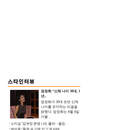
엄정화 “신체 나이 30대, 3
년..
엄정화가 30대 초반 신체
나이를 유지하는 비결을
밝혔다. 엄정화는 8월 4일
서울 ..
소지섭 “김부장 본명 나도 몰라‥들었..
박성웅 “폭염 속 갑옷 입고 말 타며 ..