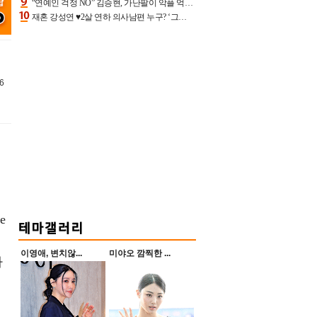
“연예인 걱정 NO” 김승현, 가난팔이 악플 억울할만‥아내+딸과 日 여행
재혼 강성연 ♥2살 연하 의사남편 누구? ‘그알’ 자문의에 훈남 비주얼 초엘리트 스펙 [종합]
6
e
이영애, 변치않...
미야오 깜찍한 ...
하