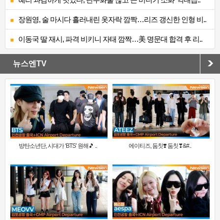
장원영, 술 마시다 흘러내린 옷자락 깜짝…리즈 갱신한 인형 비..
이동국 딸 재시, 파격 비키니 자태 깜짝…美 명문대 합격 후 리..
뉴스엔TV
방탄소년단, 시대가 ‘BTS’ 원해🎵 ..
에이티즈, 둠칫❣️ 둠칫❣&#..