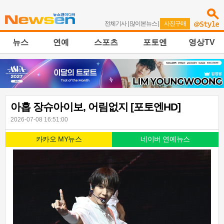
전체기사
|
많이본뉴스
|
사진구매
뉴스
연예
스포츠
포토엔
영상TV
아홉 장슈아이보, 어림없지 [포토엔HD]
2026-07-08 16:51:00
카카오 MY뉴스
네이버 연예뉴스