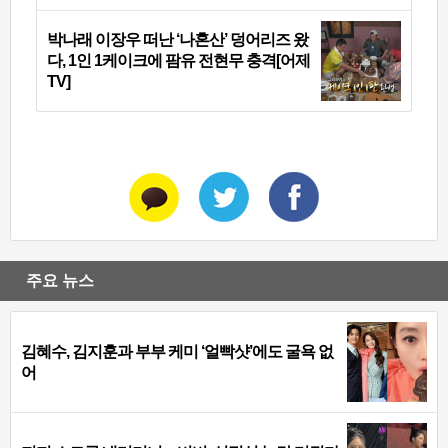
박나래 이장우 떠난 ‘나혼산’ 덩어리즈 왔
다, 1인 1케이크에 팜유 전현무 충격[어제
TV]
주요 뉴스
김혜수, 김지훈과 부부 케미 ‘얼빡샷’에도 굴욕 없
어