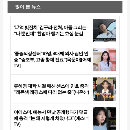
많이 본 뉴스
‘17억 빚잔치’ 김구라 전처, 아들 그리는
“나 뿐인데” 친엄마 챙기는 효심 눈길
‘중증외상센터’ 하영, 4대째 의사 집안 인
증 “증조부, 고종 황제 진료”(옥문아)[어제
TV]
류혜영 대학 시절 패션 센스에 민호 충격
“레몬색 레깅스에 다리 없는 줄”(나혼산)
여에스더, 예능서 민낯 공개했다가 댓글
에 충격 “눈 왜 저렇게 처졌냐고”(에스더
TV)