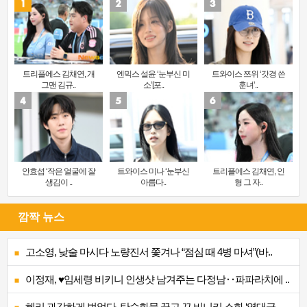
트리플에스 김채연, 개
엔믹스 설윤 ‘눈부신 미
트와이스 쯔위 ‘갓경 쓴
그맨 김규..
소’[포..
훈녀’..
안효섭 ‘작은 얼굴에 잘
트와이스 미나 ‘눈부신
트리플에스 김채연, 인
생김이 ..
아름다..
형 그 자..
깜짝 뉴스
고소영, 낮술 마시다 노량진서 쫓겨나 “점심 때 4병 마셔”(바..
이정재, ♥임세령 비키니 인생샷 남겨주는 다정남‥파파라치에 ..
혜리 과감하게 벗었다, 탄수화물 끊고 끈 비니키 소화 ‘역대급..