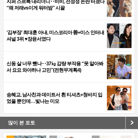
지퍼 스르륵 내리더니‥비비, 선정성 논란 터졌다
“왜 저래vs이게 워터밤” 시끌
‘김부장’ 최대훈 아내, 미스코리아 善+미스 인터내
셔널 3위 ♥장윤서였다
신동 살 너무 뺐나‥37㎏ 감량 부작용 “못 알아봐
서 요요 와야하나 고민”(전현무계획4)
송혜교, 남사친과 데이트서 흰 티셔츠+청바지 입
었을 뿐인데…빛나는 미모
많이 본 포토