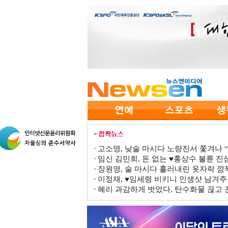
고소영, 낮술 마시다 노량진서 쫓겨나 “점
임신 김민희, 돈 없는 ♥홍상수 불륜 진심
장원영, 술 마시다 흘러내린 옷자락 
이정재, ♥임세령 비키니 인생샷 남겨주
혜리 과감하게 벗었다, 탄수화물 끊고 끈