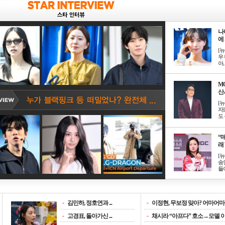
나
에 
[
우 
아, .
M
산서
[
자
도 
“매
래 
[
송
들이
-
김민하, 정호연과 ...
-
이정현, 무보정 맞아? 어마어마한
-
고경표, 돌아가신 ...
-
채시라 “아프다” 호소→모델 이소