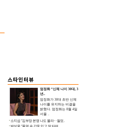
엄정화 “신체 나이 30대, 3
년..
엄정화가 30대 초반 신체
나이를 유지하는 비결을
밝혔다. 엄정화는 8월 4일
서울 ..
소지섭 “김부장 본명 나도 몰라‥들었..
박성웅 “폭염 속 갑옷 입고 말 타며 ..