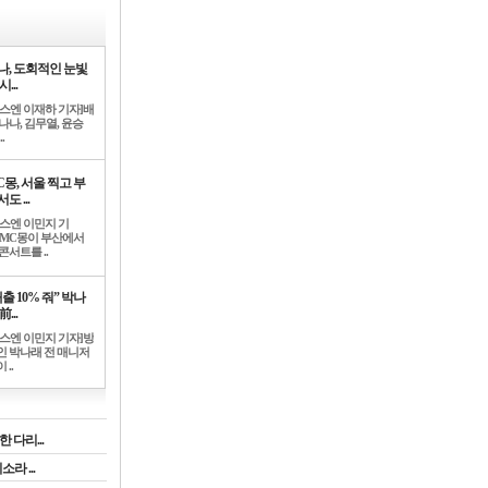
나, 도회적인 눈빛
시...
뉴스엔 이재하 기자]배
나나, 김무열, 윤승
.
C몽, 서울 찍고 부
도 ...
뉴스엔 이민지 기
]MC몽이 부산에서
콘서트를 ..
출 10% 줘” 박나
前...
뉴스엔 이민지 기자]방
인 박나래 전 매니저
 ..
 다리...
라 ...