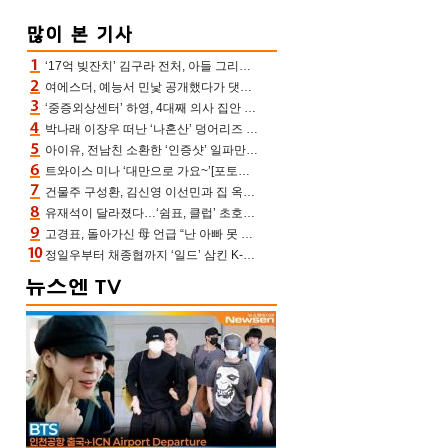
‘17억 빚잔치’ 김구라 전처, 아들 그리는 “나 뿐인데” 친엄마 챙기는 효심 눈길
여에스더, 예능서 민낯 공개했다가 댓글에 충격 “눈 왜 저렇게 처졌냐고”(에스더TV)
‘중증외상센터’ 하영, 4대째 의사 집안 인증 “증조부, 고종 황제 진료”(옥문아)[어제TV]
박나래 이장우 떠난 ‘나혼산’ 덩어리즈 왔다, 1인 1케이크에 팜유 전현무 충격[어제TV]
아이유, 전남친 소환한 ‘인증샷’ 일파만파 속…남사친 변우석 선물도 남겼나 ‘훈훈’
트와이스 미나 ‘대만으로 가요~’[포토엔HD]
건물주 구성환, 김신영 이선민과 집 옥상서 41만원 한우 파티 “화력이 성화봉송”(나혼산)
유재석이 달라졌다…‘쉼표, 클럽’ 초호화 코스에 주우재도 감탄 (놀면 뭐하니?)
고경표, 돌아가신 母 언급 “난 아빠 못 될 듯” 족보 태운 부친 응원 뭉클(나혼산)
정일우부터 채종협까지 ‘일드’ 삼킨 K-배우들의 매서운 돌풍