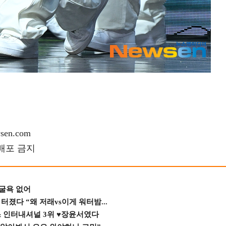
en.com
재배포 금지
 굴욕 없어
졌다 “왜 저래vs이게 워터밤...
스 인터내셔널 3위 ♥장윤서였다