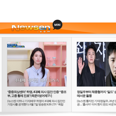
‘중증외상센터’ 하영, 4대째 의사 집안 인증 “증조
정일우부터 채종협까지 ‘일드’ 
부, 고종 황제 진료”(옥문아)[어제TV]
매서운 돌풍
[뉴스엔 이하나 기자]배우 하영이 4대째 의사 집안인
[뉴스엔 황지민 기자]정일우, 20년 
가정사를 공개했다. 8월 7일 방송된 KBS 2TV ‘옥탑
공…'횹사마' 이어 현지 판도 바꾼 K-
방...