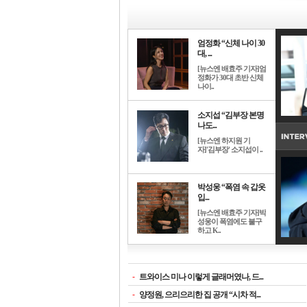
엄정화 “신체 나이 30
대, ...
[뉴스엔 배효주 기자]엄
정화가 30대 초반 신체
나이..
소지섭 “김부장 본명
나도...
[뉴스엔 하지원 기
자]'김부장' 소지섭이 ..
박성웅 “폭염 속 갑옷
입...
[뉴스엔 배효주 기자]박
성웅이 폭염에도 불구
하고 K..
-
트와이스 미나 이렇게 글래머였나, 드...
-
양정원, 으리으리한 집 공개 “시차 적...