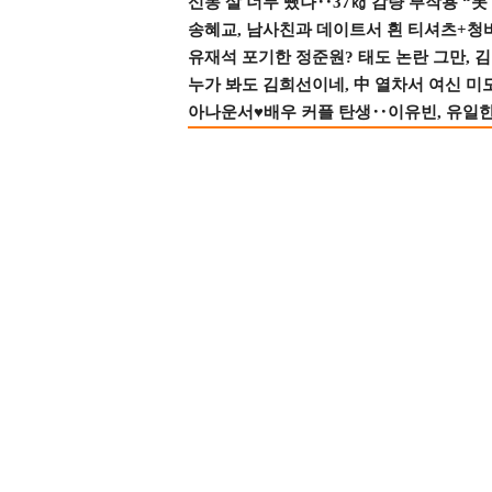
신동 살 너무 뺐나‥37㎏ 감량 부작용 “못
송혜교, 남사친과 데이트서 흰 티셔츠+청
유재석 포기한 정준원? 태도 논란 그만, 김현
누가 봐도 김희선이네, 中 열차서 여신 미
아나운서♥배우 커플 탄생‥이유빈, 유일한 최