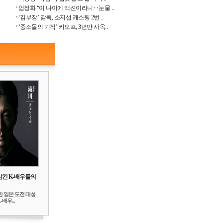
엄정화 “이 나이에 액션이라니‥눈물 ..
‘김부장’ 감독, 소지섭 캐스팅 2번 ..
‘중소돌의 기적’ 키오프, 3년만 사옥..
삼킨 K-배우들의
만 일본 도전 대성
배우...