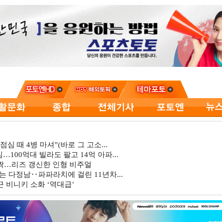
심 때 4병 마셔”(바로 그 고소...
…100억대 빌라도 팔고 14억 아파...
깜짝…리즈 갱신한 인형 비주얼
는 다정남‥파파라치에 걸린 11년차...
 비니키 소화 ‘역대급’