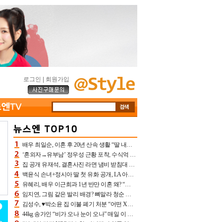
로그인
|
회원가입
배우 최일순, 이혼 후 20년 산속 생활 “딸 내가 버렸다고 원망‥맘 아파”(특종)[어제TV]
‘혼외자→유부남’ 정우성 근황 포착, 수식억 해킹 피해 후배 만났다 “존경하는”
집 공개 유재석, 결혼사진 라면 냄비 받침대 되고 분노‥가족사진도 피해(놀뭐)[어제TV]
백윤식 손녀+정시아 딸 첫 유화 공개, LA 아트쇼→서울국제조각페스타 작가다운 수준급 실력
유혜리, 배우 이근희과 1년 반만 이혼 왜? “식칼 꽂고 의자 던져” 충격 폭로(특종)[어제TV]
임지연, 그림 같은 발리 배경? 뼈말라 청순 비키니 핏에 상대 안 되네
김성수, ♥박소윤 집 이불 폐기 처분 “어떤 X이랑 썼을지 몰라” 질투(신랑수업2)[어제TV]
44kg 송가인 “비가 오나 눈이 오나” 매일 이 운동, 허벅지 근육량 상승+체지방 감소