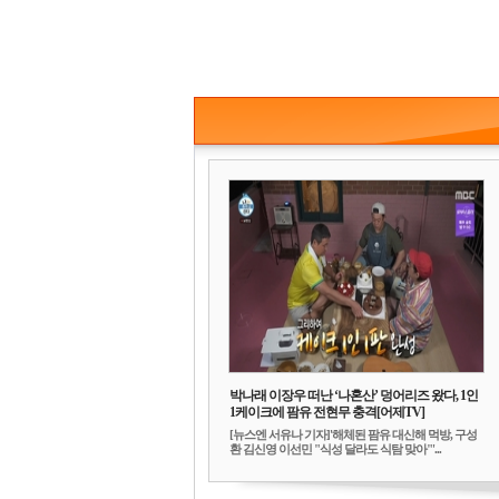
박나래 이장우 떠난 ‘나혼산’ 덩어리즈 왔다, 1인
1케이크에 팜유 전현무 충격[어제TV]
[뉴스엔 서유나 기자]'해체된 팜유 대신해 먹방, 구성
환 김신영 이선민 "식성 달라도 식탐 맞아"'...