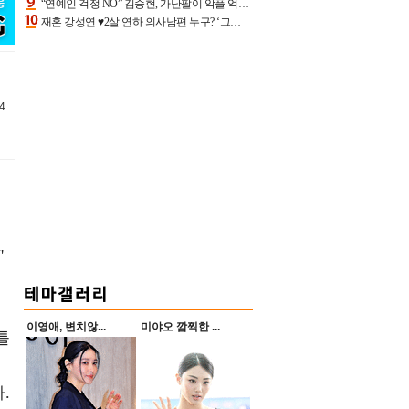
“연예인 걱정 NO” 김승현, 가난팔이 악플 억울할만‥아내+딸과 日 여행
재혼 강성연 ♥2살 연하 의사남편 누구? ‘그알’ 자문의에 훈남 비주얼 초엘리트 스펙 [종합]
4
'
이영애, 변치않...
미야오 깜찍한 ...
틀
.