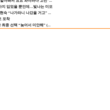
 알아봐서 요요 와야하나 고민”...
바지 입었을 뿐인데…빛나는 미모
숙 “나가라니 나갔을 거고” ...
모 포착
종 선택 “늦어서 미안해” (...