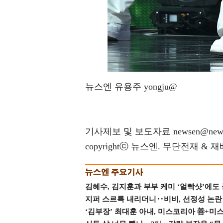
뉴스엔 유용주 yongju@
기사제보 및 보도자료 newsen@news
copyrightⓒ 뉴스엔. 무단전재 & 
김혜수, 김지훈과 부부 케미 ‘얼빡샷’에도
지퍼 스르륵 내리더니‥비비, 선정성 논란 터
‘김부장’ 최대훈 아내, 미스코리아 善+미