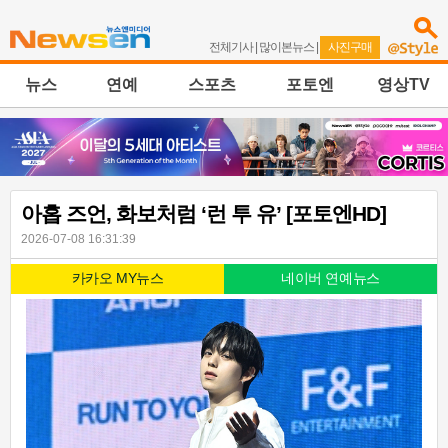
전체기사
|
많이본뉴스
|
사진구매
뉴스
연예
스포츠
포토엔
영상TV
아홉 즈언, 화보처럼 ‘런 투 유’ [포토엔HD]
2026-07-08 16:31:39
카카오 MY뉴스
네이버 연예뉴스