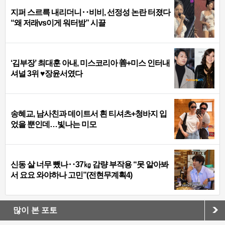
지퍼 스르륵 내리더니‥비비, 선정성 논란 터졌다
“왜 저래vs이게 워터밤” 시끌
‘김부장’ 최대훈 아내, 미스코리아 善+미스 인터내
셔널 3위 ♥장윤서였다
송혜교, 남사친과 데이트서 흰 티셔츠+청바지 입
었을 뿐인데…빛나는 미모
신동 살 너무 뺐나‥37㎏ 감량 부작용 “못 알아봐
서 요요 와야하나 고민”(전현무계획4)
많이 본 포토