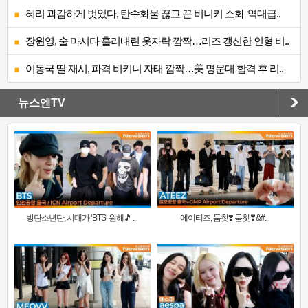
혜리 과감하게 벗었다, 탄수화물 끊고 끈 비니키 소화 ‘역대급..
장원영, 술 마시다 흘러내린 옷자락 깜짝…리즈 갱신한 인형 비..
이동국 딸 재시, 파격 비키니 자태 깜짝…美 명문대 합격 후 리..
뉴스엔TV
방탄소년단, 시대가 ‘BTS’ 원해🎵 ..
에이티즈, 둠칫❣️ 둠칫❣&#..