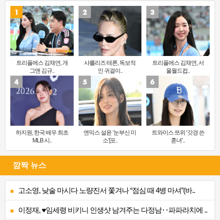
트리플에스 김채연, 개
샤를리즈 테론, 독보적
트리플에스 김채연, 서
그맨 김규..
인 귀걸이..
울월드컵..
하지원, 한국 배우 최초
엔믹스 설윤 ‘눈부신 미
트와이스 쯔위 ‘갓경 쓴
MLB 시..
소’[포..
훈녀’..
깜짝 뉴스
고소영, 낮술 마시다 노량진서 쫓겨나 “점심 때 4병 마셔”(바..
이정재, ♥임세령 비키니 인생샷 남겨주는 다정남‥파파라치에 ..