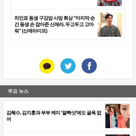
차인표 동생 구강암 사망 회상 “마지막 순
간 동생 손 잡아준 신애라, 두고두고 고마
워” (신애라이프)
주요 뉴스
김혜수, 김지훈과 부부 케미 ‘얼빡샷’에도 굴욕 없
어