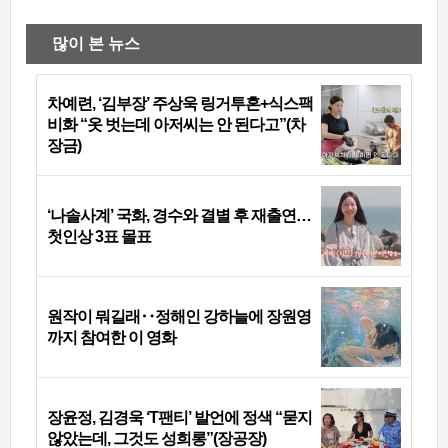
많이 본 뉴스
차예련, ‘김부장’ 주상욱 링거투혼+식스팩
비화 “옷 벗는데 아저씨는 안 된다고”(차
장금)
‘나솔사계’ 국화, 경수와 결별 후 재출연…
첫인상 3표 몰표
원작이 뭐길래‥정해인 강하늘에 장원영
까지 참여한 이 영화
장윤정, 김경욱 ‘T팬티’ 발언에 정색 “묻지
않았는데, 그것도 성희롱”(장공장)