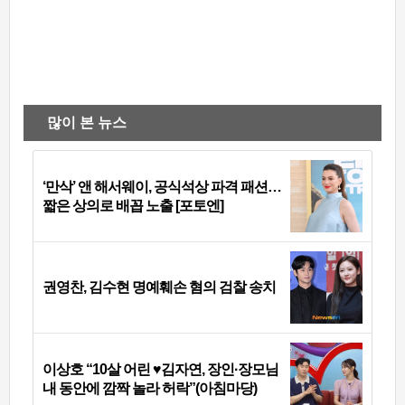
많이 본 뉴스
‘만삭’ 앤 해서웨이, 공식석상 파격 패션…
짧은 상의로 배꼽 노출 [포토엔]
권영찬, 김수현 명예훼손 혐의 검찰 송치
이상호 “10살 어린 ♥김자연, 장인·장모님
내 동안에 깜짝 놀라 허락”(아침마당)