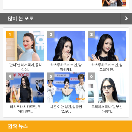
많이 본 포토
‘만삭’ 앤 해서웨이, 공식
하츠투하츠 카르멘, 깜
하츠투하츠 카르멘, 싱
석상..
찍하게 [..
그럽게 인..
하츠투하츠 카르멘, 우
시온-이안-성찬, 상큼한
트와이스 미나 ‘눈부신
아한 런웨..
‘2026 ..
아름다..
깜짝 뉴스