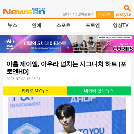
전체기사
|
많이본뉴스
|
사진구매
뉴스
연예
스포츠
포토엔
영상TV
아홉 제이엘, 아우라 넘치는 시그니처 하트 [포
토엔HD]
2026-07-08 16:25:01
카카오 MY뉴스
네이버 연예뉴스