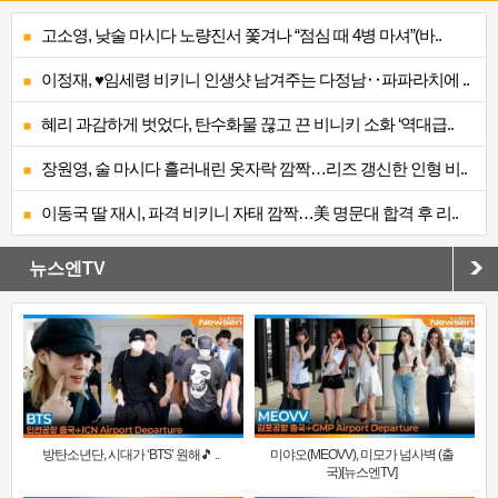
고소영, 낮술 마시다 노량진서 쫓겨나 “점심 때 4병 마셔”(바..
이정재, ♥임세령 비키니 인생샷 남겨주는 다정남‥파파라치에 ..
혜리 과감하게 벗었다, 탄수화물 끊고 끈 비니키 소화 ‘역대급..
장원영, 술 마시다 흘러내린 옷자락 깜짝…리즈 갱신한 인형 비..
이동국 딸 재시, 파격 비키니 자태 깜짝…美 명문대 합격 후 리..
뉴스엔TV
방탄소년단, 시대가 ‘BTS’ 원해🎵 ..
미야오(MEOVV), 미모가 넘사벽 (출
국)[뉴스엔TV]