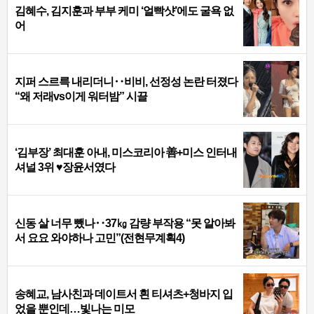
김혜수, 김지훈과 부부 케미 ‘얼빡샷’에도 굴욕 없
어
지퍼 스르륵 내리더니‥비비, 선정성 논란 터졌다
“왜 저래vs이게 워터밤” 시끌
‘김부장’ 최대훈 아내, 미스코리아 善+미스 인터내
셔널 3위 ♥장윤서였다
신동 살 너무 뺐나‥37㎏ 감량 부작용 “못 알아봐
서 요요 와야하나 고민”(전현무계획4)
송혜교, 남사친과 데이트서 흰 티셔츠+청바지 입
었을 뿐인데…빛나는 미모