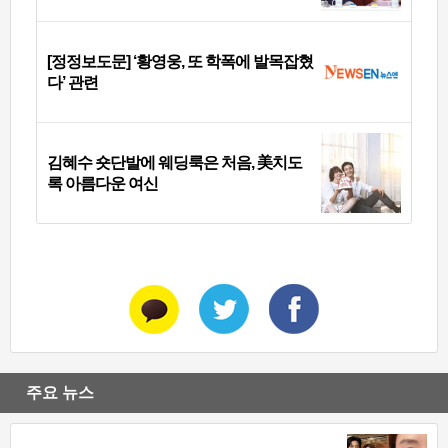
[정정보도문] ‘황영웅, 또 학폭에 발목잡혔
다’ 관련
김혜수 숏단발에 웨딩룩은 처음, 美치도
록 아름다운 여신
주요 뉴스