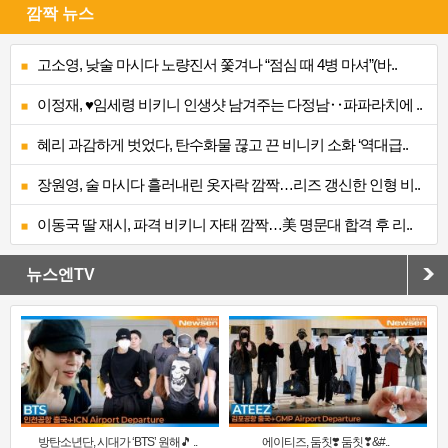
깜짝 뉴스
고소영, 낮술 마시다 노량진서 쫓겨나 “점심 때 4병 마셔”(바..
이정재, ♥임세령 비키니 인생샷 남겨주는 다정남‥파파라치에 ..
혜리 과감하게 벗었다, 탄수화물 끊고 끈 비니키 소화 ‘역대급..
장원영, 술 마시다 흘러내린 옷자락 깜짝…리즈 갱신한 인형 비..
이동국 딸 재시, 파격 비키니 자태 깜짝…美 명문대 합격 후 리..
뉴스엔TV
방탄소년단, 시대가 ‘BTS’ 원해🎵 ..
에이티즈, 둠칫❣️ 둠칫❣&#..