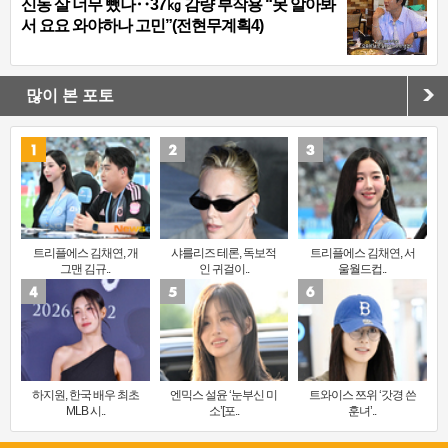
신동 살 너무 뺐나‥37㎏ 감량 부작용 “못 알아봐
서 요요 와야하나 고민”(전현무계획4)
많이 본 포토
트리플에스 김채연, 개
샤를리즈 테론, 독보적
트리플에스 김채연, 서
그맨 김규..
인 귀걸이..
울월드컵..
하지원, 한국 배우 최초
엔믹스 설윤 ‘눈부신 미
트와이스 쯔위 ‘갓경 쓴
MLB 시..
소’[포..
훈녀’..