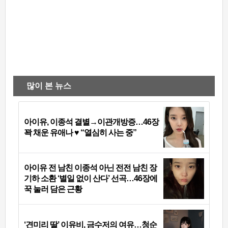
많이 본 뉴스
아이유, 이종석 결별→이관개방증…46장
꽉 채운 유애나 ♥ “열심히 사는 중”
아이유 전 남친 이종석 아닌 전전 남친 장
기하 소환 ‘별일 없이 산다’ 선곡…46장에
꾹 눌러 담은 근황
‘견미리 딸’ 이유비, 금수저의 여유…청순