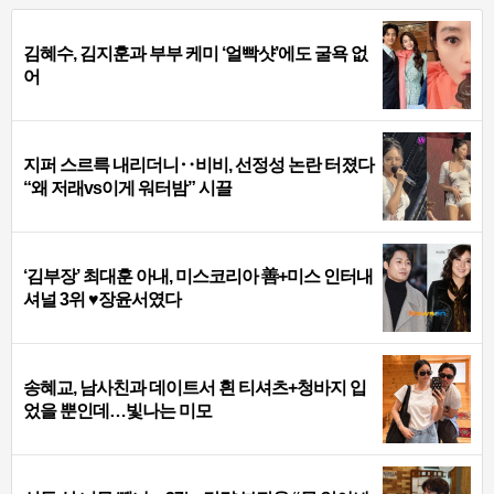
김혜수, 김지훈과 부부 케미 ‘얼빡샷’에도 굴욕 없
어
지퍼 스르륵 내리더니‥비비, 선정성 논란 터졌다
“왜 저래vs이게 워터밤” 시끌
‘김부장’ 최대훈 아내, 미스코리아 善+미스 인터내
셔널 3위 ♥장윤서였다
송혜교, 남사친과 데이트서 흰 티셔츠+청바지 입
었을 뿐인데…빛나는 미모