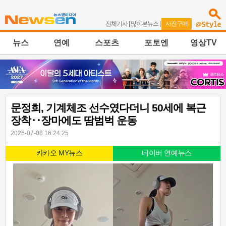
전체기사
|
많이본뉴스
|
사진구매
뉴스
연예
스포츠
포토엔
영상TV
문정희, 기계체조 선수였다더니 50세에 복근
장착‥장마에도 땀범벅 운동
2026-07-08 16:24:25
카카오 MY뉴스
네이버 연예뉴스