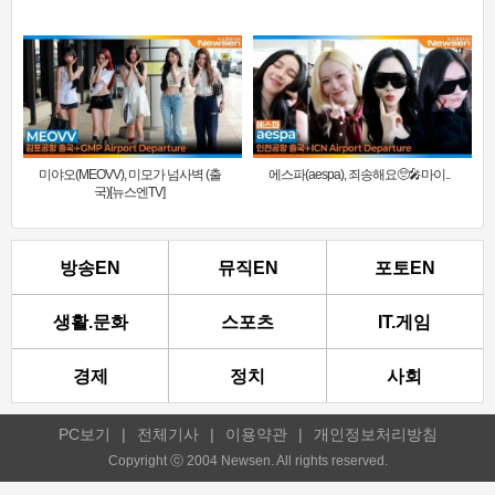
미야오(MEOVV), 미모가 넘사벽 (출
에스파(aespa), 죄송해요🥺🎤마이..
국)[뉴스엔TV]
방송EN
뮤직EN
포토EN
생활.문화
스포츠
IT.게임
경제
정치
사회
PC보기
|
전체기사
|
이용약관
|
개인정보처리방침
Copyright ⓒ 2004 Newsen. All rights reserved.