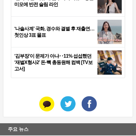
미모에 반전 슬림 라인
‘나솔사계’ 국화, 경수와 결별 후 재출연…
첫인상 3표 몰표
‘김부장’이 문제가 아냐‥11% 섭섭했던
‘재벌X형사2’ 돈·빽 총동원해 컴백 [TV보
고서]
주요 뉴스