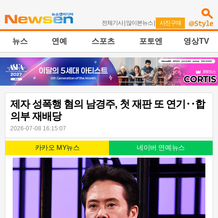
전체기사
|
많이본뉴스
|
사진구매
뉴스
연예
스포츠
포토엔
영상TV
제자 성폭행 혐의 남경주, 첫 재판 또 연기‥합
의부 재배당
2026-07-08 16:15:07
카카오 MY뉴스
네이버 연예뉴스