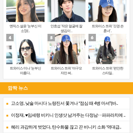
엔믹스 설윤 ‘눈부신 미
안효섭 ‘작은 얼굴에 잘
트와이스 쯔위 ‘갓경 쓴
소’[포..
생김이 ..
훈녀’..
트와이스 미나 ‘눈부신
트와이스 쯔위 ‘야구모
트와이스 쯔위 ‘편안한
아름다..
자만 써..
스타일..
깜짝 뉴스
고소영, 낮술 마시다 노량진서 쫓겨나 “점심 때 4병 마셔”(바..
이정재, ♥임세령 비키니 인생샷 남겨주는 다정남‥파파라치에 ..
혜리 과감하게 벗었다, 탄수화물 끊고 끈 비니키 소화 ‘역대급..