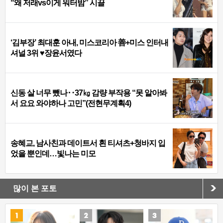
“왜 저래vs이게 워터밤” 시끌
‘김부장’ 최대훈 아내, 미스코리아 善+미스 인터내
셔널 3위 ♥장윤서였다
신동 살 너무 뺐나‥37㎏ 감량 부작용 “못 알아봐
서 요요 와야하나 고민”(전현무계획4)
송혜교, 남사친과 데이트서 흰 티셔츠+청바지 입
었을 뿐인데…빛나는 미모
많이 본 포토