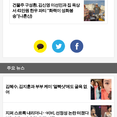
건물주 구성환, 김신영 이선민과 집 옥상
서 41만원 한우 파티 “화력이 성화봉
송”(나혼산)
주요 뉴스
김혜수, 김지훈과 부부 케미 ‘얼빡샷’에도 굴욕 없
어
지퍼 스르륵 내리더니‥비비, 선정성 논란 터졌다