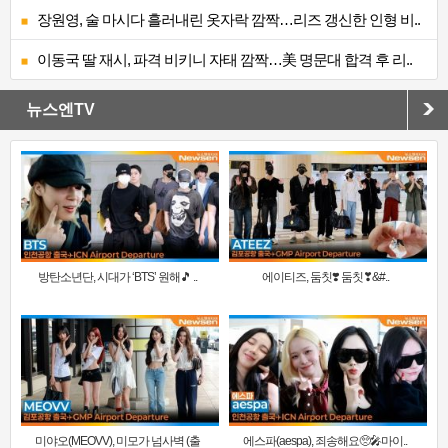
장원영, 술 마시다 흘러내린 옷자락 깜짝…리즈 갱신한 인형 비..
이동국 딸 재시, 파격 비키니 자태 깜짝…美 명문대 합격 후 리..
뉴스엔TV
방탄소년단, 시대가 ‘BTS’ 원해🎵 ..
에이티즈, 둠칫❣️ 둠칫❣&#..
미야오(MEOVV), 미모가 넘사벽 (출
에스파(aespa), 죄송해요🥺🎤마이..