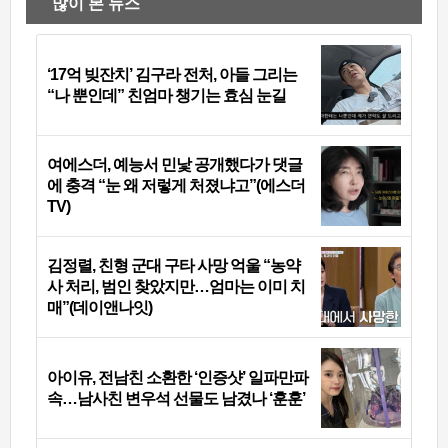
많이 본 뉴스
‘17억 빚잔치’ 김구라 전처, 아들 그리는
“나 뿐인데” 친엄마 챙기는 효심 눈길
여에스더, 예능서 민낯 공개했다가 댓글
에 충격 “눈 왜 저렇게 처졌냐고”(에스더
TV)
김정렬, 친형 군대 구타 사망 억울 “농약
사 처리, 범인 찾았지만…엄마는 이미 치
매”(데이앤나잇)
아이유, 전남친 소환한 ‘인증샷’ 일파만파
속…남사친 변우석 선물도 남겼나 ‘훈훈’