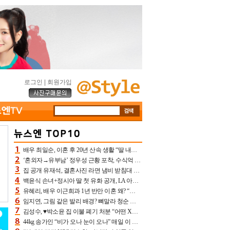
로그인
|
회원가입
배우 최일순, 이혼 후 20년 산속 생활 “딸 내가 버렸다고 원망‥맘 아파”(특종)[어제TV]
‘혼외자→유부남’ 정우성 근황 포착, 수식억 해킹 피해 후배 만났다 “존경하는”
집 공개 유재석, 결혼사진 라면 냄비 받침대 되고 분노‥가족사진도 피해(놀뭐)[어제TV]
백윤식 손녀+정시아 딸 첫 유화 공개, LA 아트쇼→서울국제조각페스타 작가다운 수준급 실력
유혜리, 배우 이근희과 1년 반만 이혼 왜? “식칼 꽂고 의자 던져” 충격 폭로(특종)[어제TV]
임지연, 그림 같은 발리 배경? 뼈말라 청순 비키니 핏에 상대 안 되네
김성수, ♥박소윤 집 이불 폐기 처분 “어떤 X이랑 썼을지 몰라” 질투(신랑수업2)[어제TV]
44kg 송가인 “비가 오나 눈이 오나” 매일 이 운동, 허벅지 근육량 상승+체지방 감소