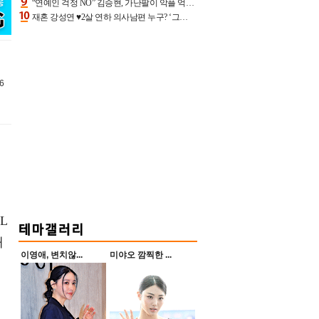
“연예인 걱정 NO” 김승현, 가난팔이 악플 억울할만‥아내+딸과 日 여행
재혼 강성연 ♥2살 연하 의사남편 누구? ‘그알’ 자문의에 훈남 비주얼 초엘리트 스펙 [종합]
6
L
재
이영애, 변치않...
미야오 깜찍한 ...