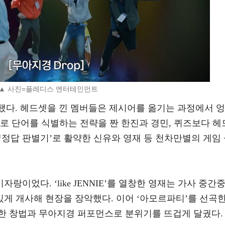
▲ 사진=플레디스 엔터테인먼트
행됐다. 헤드셋을 낀 멤버들은 제시어를 옮기는 과정에서 엉
로 단어를 식별하는 전략을 짠 한진과 경민, 퀴즈보다 헤
 ‘정답 판별기’로 활약한 신유와 영재 등 천차만별의 게임
이었다. ‘like JENNIE’를 열창한 영재는 가사 중간
”로 센스 있게 개사해 현장을 장악했다. 이어 ‘아모르파티’를 선곡
한 창법과 무아지경 퍼포먼스로 분위기를 뜨겁게 달궜다.