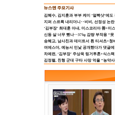
김혜수, 김지훈과 부부 케미 ‘얼빡샷’에도
지퍼 스르륵 내리더니‥비비, 선정성 논란 터
‘김부장’ 최대훈 아내, 미스코리아 善+미
신동 살 너무 뺐나‥37㎏ 감량 부작용 “못
송혜교, 남사친과 데이트서 흰 티셔츠+청
여에스더, 예능서 민낯 공개했다가 댓글에 충
차예련, ‘김부장’ 주상욱 링거투혼+식스팩 
김정렬, 친형 군대 구타 사망 억울 “농약사