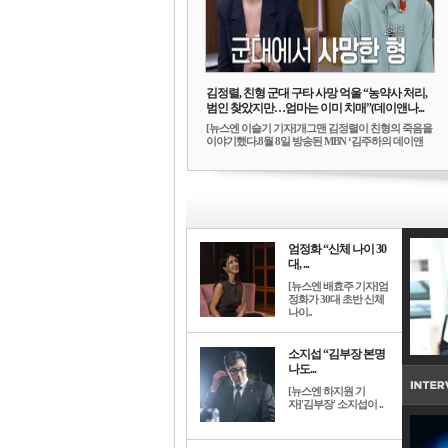
김정렬, 친형 군대 구타 사망 억울 “농약사 처리,
범인 찾았지만…엄마는 이미 치매”(데이앤나...
[뉴스엔 이슬기 기자]개그맨 김정렬이 친형의 죽음을
이야기했다.8월 8일 방송된 MBN ‘김주하의 데이앤
나...
엄정화 “신체 나이 30
대, ...
[뉴스엔 배효주 기자]엄
정화가 30대 초반 신체
나이..
소지섭 “김부장 본명
나도...
[뉴스엔 하지원 기
자]'김부장' 소지섭이 ..