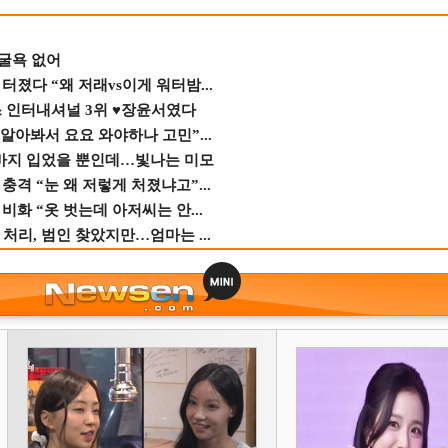
 굴욕 없어
졌다 “왜 저래vs이게 워터밤...
스 인터내셔널 3위 ♥장윤서였다
 알아봐서 요요 와야하나 고민”...
바지 입었을 뿐인데…빛나는 미모
격 “눈 왜 저렇게 처졌냐고”...
비화 “옷 벗는데 아저씨는 안...
 처리, 범인 찾았지만…엄마는 ...