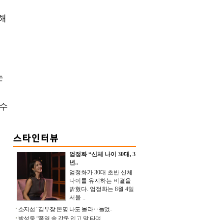
해
는
 수
엄정화 “신체 나이 30대, 3
년..
엄정화가 30대 초반 신체
나이를 유지하는 비결을
밝혔다. 엄정화는 8월 4일
서울 ..
소지섭 “김부장 본명 나도 몰라‥들었..
박성웅 “폭염 속 갑옷 입고 말 타며 ..