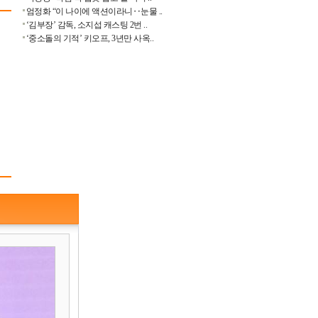
엄정화 “이 나이에 액션이라니‥눈물 ..
‘김부장’ 감독, 소지섭 캐스팅 2번 ..
‘중소돌의 기적’ 키오프, 3년만 사옥..