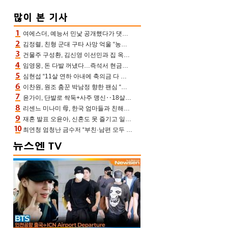
여에스더, 예능서 민낯 공개했다가 댓글에 충격 “눈 왜 저렇게 처졌냐고”(에스더TV)
김정렬, 친형 군대 구타 사망 억울 “농약사 처리, 범인 찾았지만…엄마는 이미 치매”(데이앤나잇)
건물주 구성환, 김신영 이선민과 집 옥상서 41만원 한우 파티 “화력이 성화봉송”(나혼산)
임영웅, 돈 다발 꺼냈다…즉석서 현금으로 수당 챙겨주는 ‘구단주’
심현섭 “11살 연하 아내에 축의금 다 뺏겨, 집도 아내 명의” (동치미)[결정적장면]
이찬원, 원조 춤꾼 박남정 향한 팬심 “어머님 잘 계시지” 폭소(불후)
윤가이, 단발로 싹둑+사주 맹신‥18살 연상 ♥장기하 반한 엉뚱·열정 매력(전참시)
리센느 미나미 母, 한국 엄마들과 친해진 비결=BTS “최애 정국 얘기로 통해”(전참시)
재혼 발표 오윤아, 신혼도 못 즐기고 일만 “발달장애 子도 취업 1년차, 연차 없어”
최연청 엄청난 금수저 “부친·남편 모두 판사, 국회의원·언론사 대표 집안”(아형)