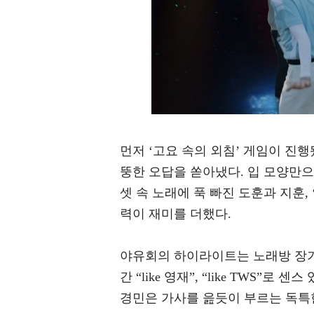
먼저 ‘고요 속의 외침’ 게임이 진
뚱한 오답을 쏟아냈다. 입 모양만으
셋 속 노래에 푹 빠진 도훈과 지훈,
력이 재미를 더했다.
야유회의 하이라이트는 노래방 장기자랑
간 “like 영재”, “like TWS
경민은 가사를 읊듯이 부르는 독특