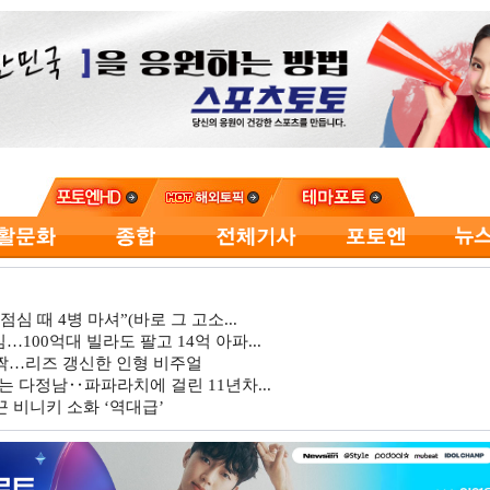
심 때 4병 마셔”(바로 그 고소...
…100억대 빌라도 팔고 14억 아파...
깜짝…리즈 갱신한 인형 비주얼
는 다정남‥파파라치에 걸린 11년차...
 비니키 소화 ‘역대급’