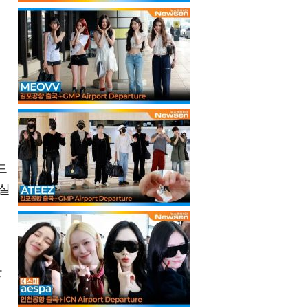
드
 실
중
한