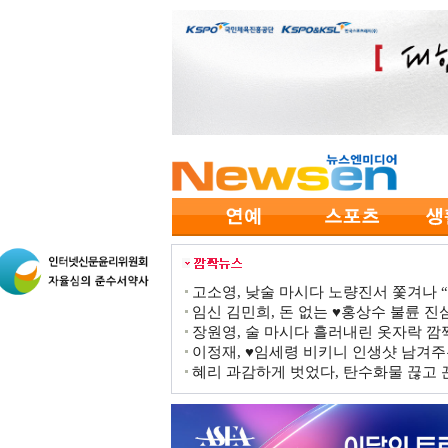
고소영, 낮술 마시다 노량진서 쫓겨나 “점
임신 김민희, 돈 없는 ♥홍상수 불륜 진심
장원영, 술 마시다 흘러내린 옷자락 
이정재, ♥임세령 비키니 인생샷 남겨주
혜리 과감하게 벗었다, 탄수화물 끊고 끈