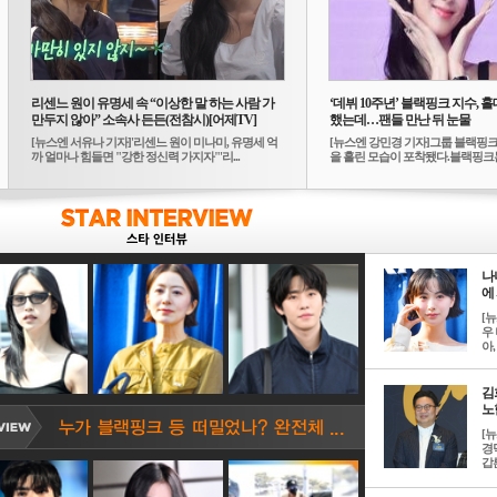
리센느 원이 유명세 속 “이상한 말 하는 사람 가
‘데뷔 10주년’ 블랙핑크 지수, 홀
만두지 않아” 소속사 든든(전참시)[어제TV]
했는데…팬들 만난 뒤 눈물
[뉴스엔 서유나 기자]'리센느 원이 미나미, 유명세 억
[뉴스엔 강민경 기자]그룹 블랙핑크
까 얼마나 힘들면 "강한 정신력 가지자"'리...
을 흘린 모습이 포착됐다.블랙핑크는
10...
나
에 
[
우 
아, .
김
노한
[
경
갑론