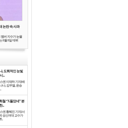
대 논란 속 사과
 멤버 지수가 눈물
 8월 8일 데뷔
나, 도회적인 눈빛
시...
뉴스엔 이재하 기자]배
나나, 김무열, 윤승
.
희철 “X돌았네” 분
...
뉴스엔 황혜진 기자]서
덕 성신여대 교수가
..