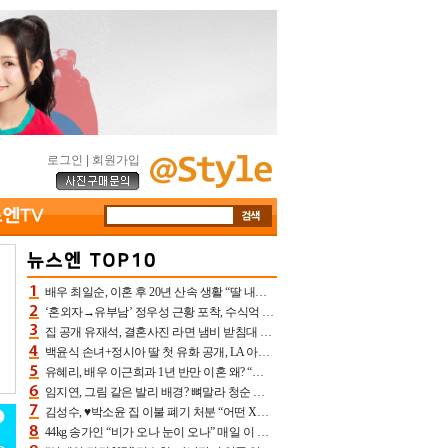
로그인
|
회원가입
배우 최일순, 이혼 후 20년 산속 생활 “딸 내가 버렸다고 원망‥맘 아파”(특종)[어제TV]
‘혼외자→유부남’ 정우성 근황 포착, 수식억 해킹 피해 후배 만났다 “존경하는”
집 공개 유재석, 결혼사진 라면 냄비 받침대 되고 분노‥가족사진도 피해(놀뭐)[어제TV]
백윤식 손녀+정시아 딸 첫 유화 공개, LA 아트쇼→서울국제조각페스타 작가다운 수준급 실력
유혜리, 배우 이근희과 1년 반만 이혼 왜? “식칼 꽂고 의자 던져” 충격 폭로(특종)[어제TV]
임지연, 그림 같은 발리 배경? 뼈말라 청순 비키니 핏에 상대 안 되네
김성수, ♥박소윤 집 이불 폐기 처분 “어떤 X이랑 썼을지 몰라” 질투(신랑수업2)[어제TV]
44kg 송가인 “비가 오나 눈이 오나” 매일 이 운동, 허벅지 근육량 상승+체지방 감소