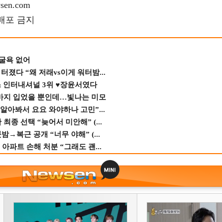
en.com
재배포 금지
 굴욕 없어
졌다 “왜 저래vs이게 워터밤...
스 인터내셔널 3위 ♥장윤서였다
바지 입었을 뿐인데…빛나는 미모
 알아봐서 요요 와야하나 고민”...
종 선택 “늦어서 미안해” (...
→복근 공개 “너무 야해” (...
 아파트 손해 처분 “그래도 괜...