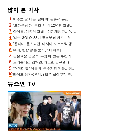
박주호 딸 나은 ‘골때녀’ 관중석 등장, 김민재 복제인간 보고 혼란 [결정적장면]
‘드라우닝 걔’ 우즈, 데뷔 12년만 일냈다…체조경기장 입성 확정
아이유, 이종석 결별→이관개방증…46장 꽉 채운 유애나 ♥ “열심히 사는 중”
‘나는 SOLO’ 33기 첫날부터 반전…첫인상 0표 영호, 호감남 급부상
‘골때녀’ 올스타전, 마시마 포트트릭 맹추격전 5:4 골 잔치 ‘짜릿’ [어제TV]
수애, 변함 없는 품격[스타화보]
눈물겨운 음문석, 무명 때 받은 부친의 전재산→폐암 父 세상 떠나기 전 여행(유퀴즈)[어제TV]
트리플에스 김채연, 개그맨 김규원과 함께 프리뷰쇼 진행 [포토엔HD]
‘견미리 딸’ 이유비, 금수저의 여유…청순 미모에 반전 슬림 라인
라이즈 성찬X은석, 8일 잠실야구장 뜬다…시구 시타+특별공연까지