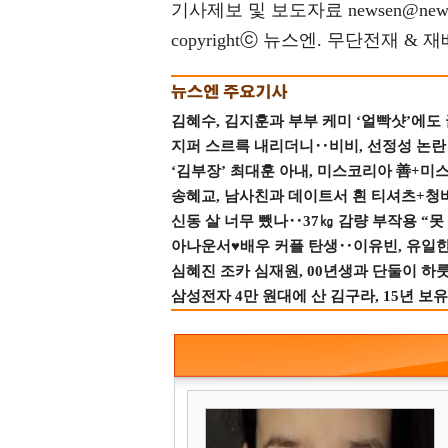
기사제보 및 보도자료 newsen@news
copyrightⓒ 뉴스엔. 무단전재 & 
김혜수, 김지훈과 부부 케미 ‘얼빡샷’에도
지퍼 스르륵 내리더니‥비비, 선정성 논란 터
‘김부장’ 최대훈 아내, 미스코리아 善+미
송혜교, 남사친과 데이트서 흰 티셔츠+청
신동 살 너무 뺐나‥37㎏ 감량 부작용 “못
아나운서♥배우 커플 탄생‥이유빈, 유일한 최
심혜진 조카 심재원, 00년생과 단둘이 하룻밤
삼성전자 4만 원대에 산 김구라, 15년 보유