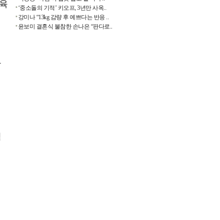
 육
‘중소돌의 기적’ 키오프, 3년만 사옥..
강미나 “13kg 감량 후 예쁘다는 반응 ..
윤보미 결혼식 불참한 손나은 “판다로..
음
레
힘