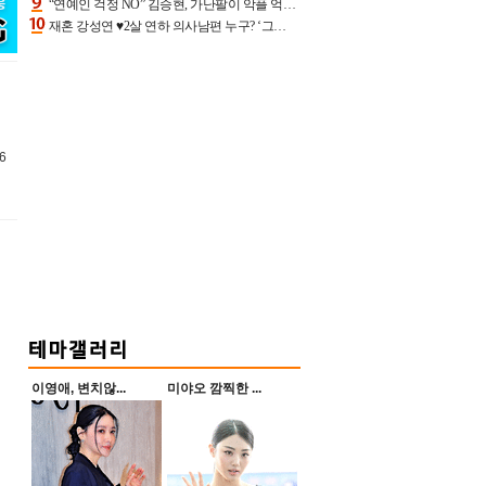
“연예인 걱정 NO” 김승현, 가난팔이 악플 억울할만‥아내+딸과 日 여행
재혼 강성연 ♥2살 연하 의사남편 누구? ‘그알’ 자문의에 훈남 비주얼 초엘리트 스펙 [종합]
6
이영애, 변치않...
미야오 깜찍한 ...