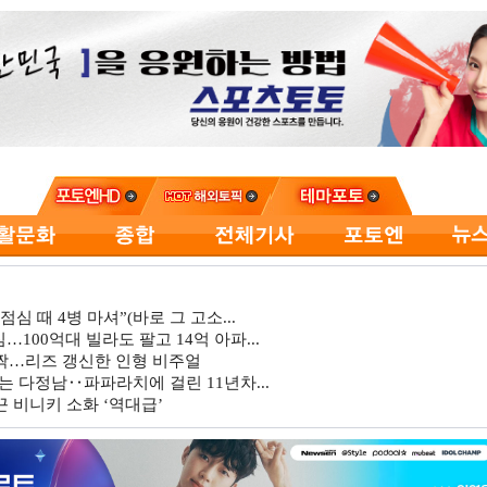
심 때 4병 마셔”(바로 그 고소...
…100억대 빌라도 팔고 14억 아파...
깜짝…리즈 갱신한 인형 비주얼
는 다정남‥파파라치에 걸린 11년차...
 비니키 소화 ‘역대급’