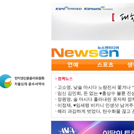
고소영, 낮술 마시다 노량진서 쫓겨나 “점
임신 김민희, 돈 없는 ♥홍상수 불륜 진심
장원영, 술 마시다 흘러내린 옷자락 
이정재, ♥임세령 비키니 인생샷 남겨주
혜리 과감하게 벗었다, 탄수화물 끊고 끈