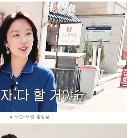
▲ 사진=채널 ‘황정음’