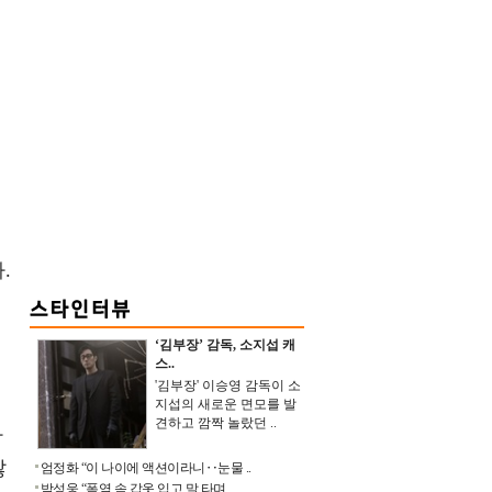
.
‘김부장’ 감독, 소지섭 캐
스..
'김부장' 이승영 감독이 소
지섭의 새로운 면모를 발
견하고 깜짝 놀랐던 ..
사
않
엄정화 “이 나이에 액션이라니‥눈물 ..
박성웅 “폭염 속 갑옷 입고 말 타며 ..