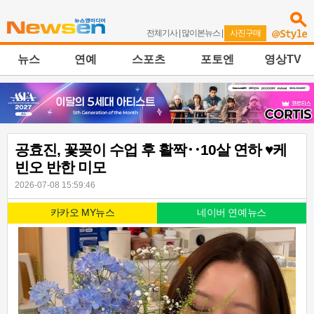
전체기사
|
많이본뉴스
|
사진구매
뉴스
연예
스포츠
포토엔
영상TV
공효진, 꽃꽂이 수업 후 활짝‥10살 연하 ♥케
빈오 반한 미모
2026-07-08 15:59:46
카카오 MY뉴스
네이버 연예뉴스