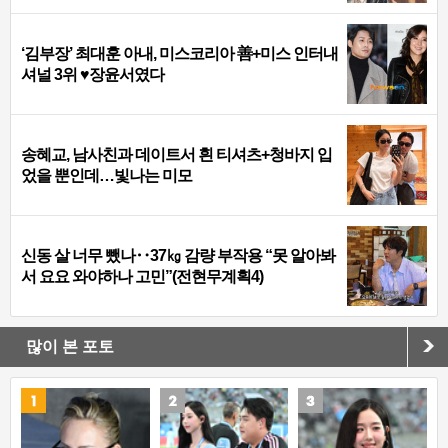
‘김부장’ 최대훈 아내, 미스코리아 善+미스 인터내
셔널 3위 ♥장윤서였다
송혜교, 남사친과 데이트서 흰 티셔츠+청바지 입
었을 뿐인데…빛나는 미모
신동 살 너무 뺐나‥37㎏ 감량 부작용 “못 알아봐
서 요요 와야하나 고민”(전현무계획4)
많이 본 포토