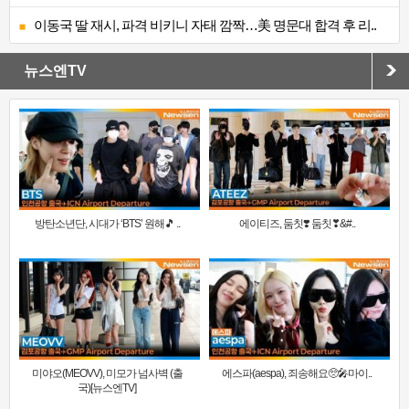
이동국 딸 재시, 파격 비키니 자태 깜짝…美 명문대 합격 후 리..
뉴스엔TV
방탄소년단, 시대가 ‘BTS’ 원해🎵 ..
에이티즈, 둠칫❣️ 둠칫❣&#..
미야오(MEOVV), 미모가 넘사벽 (출
에스파(aespa), 죄송해요🥺🎤마이..
국)[뉴스엔TV]