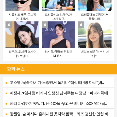
샤를리즈 테론, 독보적
트리플에스 김채연, 개
트리플에스 김채연, 서
인 귀걸이..
그맨 김규..
울월드컵..
정은채, 화사한 명사수
하지원, 한국 배우 최초
엔믹스 설윤 ‘눈부신 미
[포토엔H..
MLB 시..
소’[포..
깜짝 뉴스
고소영, 낮술 마시다 노량진서 쫓겨나 “점심 때 4병 마셔”(바..
이정재, ♥임세령 비키니 인생샷 남겨주는 다정남‥파파라치에 ..
혜리 과감하게 벗었다, 탄수화물 끊고 끈 비니키 소화 ‘역대급..
장원영, 술 마시다 흘러내린 옷자락 깜짝…리즈 갱신한 인형 비..