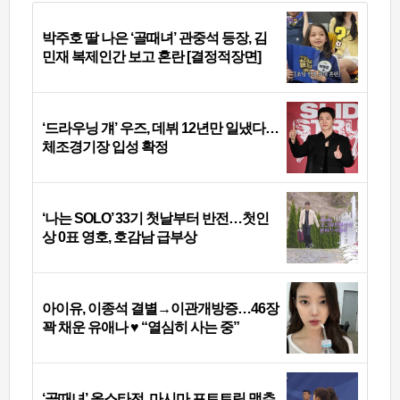
박주호 딸 나은 ‘골때녀’ 관중석 등장, 김
민재 복제인간 보고 혼란 [결정적장면]
‘드라우닝 걔’ 우즈, 데뷔 12년만 일냈다…
체조경기장 입성 확정
‘나는 SOLO’ 33기 첫날부터 반전…첫인
상 0표 영호, 호감남 급부상
아이유, 이종석 결별→이관개방증…46장
꽉 채운 유애나 ♥ “열심히 사는 중”
‘골때녀’ 올스타전, 마시마 포트트릭 맹추