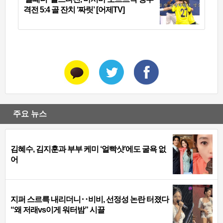
격전 5:4 골 잔치 ‘짜릿’ [어제TV]
주요 뉴스
김혜수, 김지훈과 부부 케미 ‘얼빡샷’에도 굴욕 없
어
지퍼 스르륵 내리더니‥비비, 선정성 논란 터졌다
“왜 저래vs이게 워터밤” 시끌