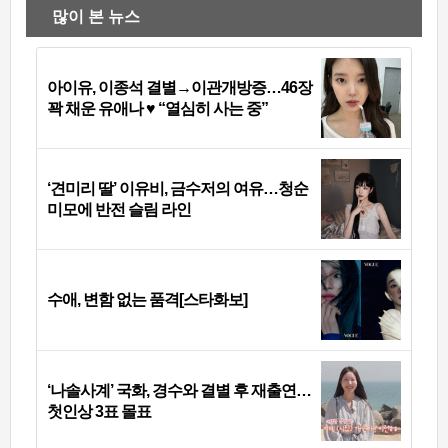
많이 본 뉴스
아이유, 이종석 결별→이관개방증…46장
꽉 채운 유애나 ♥ “열심히 사는 중”
‘견미리 딸’ 이유비, 금수저의 여유…청순
미모에 반전 슬림 라인
수애, 변함 없는 품격[스타화보]
‘나솔사계’ 국화, 경수와 결별 후 재출연…
첫인상 3표 몰표