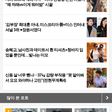
“왜 저래vs이게 워터밤” 시끌
‘김부장’ 최대훈 아내, 미스코리아 善+미스 인터내
셔널 3위 ♥장윤서였다
송혜교, 남사친과 데이트서 흰 티셔츠+청바지 입
었을 뿐인데…빛나는 미모
신동 살 너무 뺐나‥37㎏ 감량 부작용 “못 알아봐
서 요요 와야하나 고민”(전현무계획4)
많이 본 포토