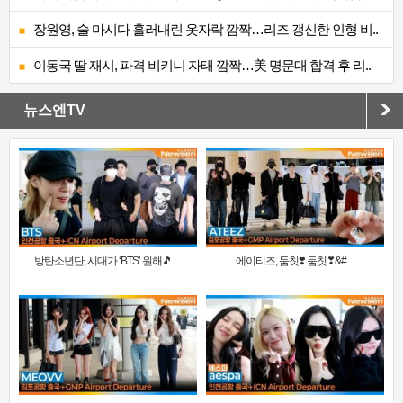
장원영, 술 마시다 흘러내린 옷자락 깜짝…리즈 갱신한 인형 비..
이동국 딸 재시, 파격 비키니 자태 깜짝…美 명문대 합격 후 리..
뉴스엔TV
방탄소년단, 시대가 ‘BTS’ 원해🎵 ..
에이티즈, 둠칫❣️ 둠칫❣&#..