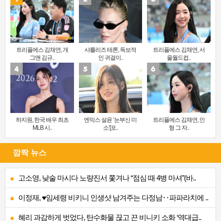
트리플에스 김채연, 개
샤를리즈 테론, 독보적
트리플에스 김채연, 서
그맨 김규..
인 귀걸이..
울월드컵..
하지원, 한국 배우 최초
엔믹스 설윤 ‘눈부신 미
트리플에스 김채연, 인
MLB 시..
소’[포..
형 그 자..
깜짝 뉴스
고소영, 낮술 마시다 노량진서 쫓겨나 “점심 때 4병 마셔”(바..
이정재, ♥임세령 비키니 인생샷 남겨주는 다정남‥파파라치에 ..
혜리 과감하게 벗었다, 탄수화물 끊고 끈 비니키 소화 ‘역대급..