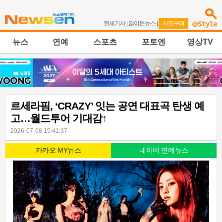
전체기사
|
많이본뉴스
|
사진구매
뉴스
연예
스포츠
포토엔
영상TV
르세라핌, ‘CRAZY’ 잇는 공연 대표곡 탄생 예
고…월드투어 기대감↑
2026-07-08 15:41:37
카카오 MY뉴스
네이버 연예뉴스