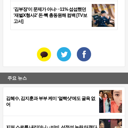
‘김부장’이 문제가 아냐‥11% 섭섭했던
‘재벌X형사2’ 돈·빽 총동원해 컴백 [TV보
고서]
주요 뉴스
김혜수, 김지훈과 부부 케미 ‘얼빡샷’에도 굴욕 없
어
지퍼 스르륵 내리더니‥비비, 선정성 논란 터졌다