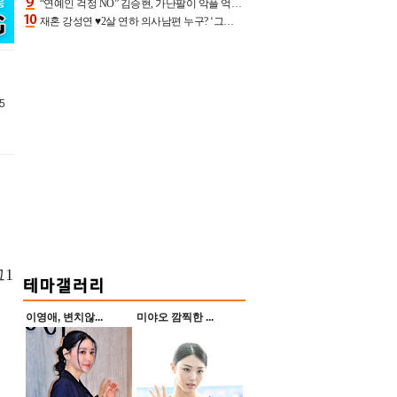
“연예인 걱정 NO” 김승현, 가난팔이 악플 억울할만‥아내+딸과 日 여행
재혼 강성연 ♥2살 연하 의사남편 누구? ‘그알’ 자문의에 훈남 비주얼 초엘리트 스펙 [종합]
5
그1
이영애, 변치않...
미야오 깜찍한 ...