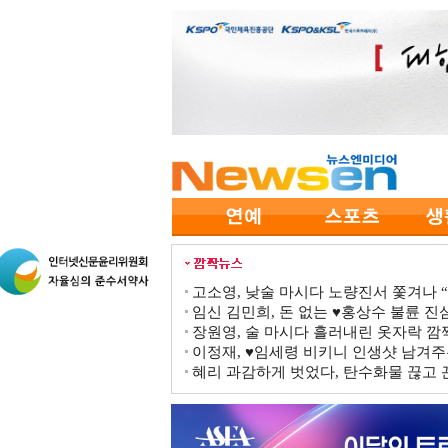
고소영, 낮술 마시다 노량진서 쫓겨나 “점
임신 김민희, 돈 없는 ♥홍상수 불륜 진심
장원영, 술 마시다 흘러내린 옷자락 
이정재, ♥임세령 비키니 인생샷 남겨주
혜리 과감하게 벗었다, 탄수화물 끊고 끈