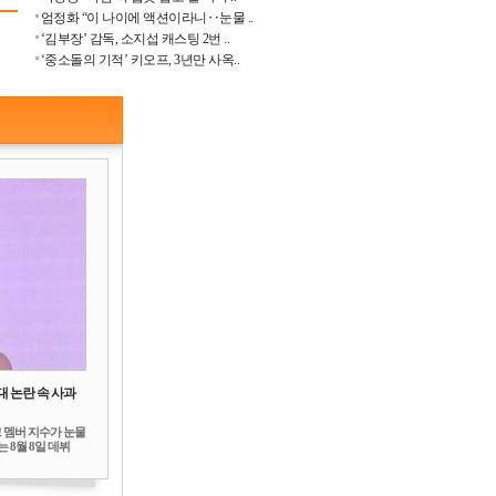
엄정화 “이 나이에 액션이라니‥눈물 ..
‘김부장’ 감독, 소지섭 캐스팅 2번 ..
‘중소돌의 기적’ 키오프, 3년만 사옥..
대 논란 속 사과
 멤버 지수가 눈물
 8월 8일 데뷔