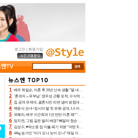
로그인
|
회원가입
배우 최일순, 이혼 후 20년 산속 생활 “딸 내가 버렸다고 원망‥맘 아파”(특종)[어제TV]
‘혼외자→유부남’ 정우성 근황 포착, 수식억 해킹 피해 후배 만났다 “존경하는”
집 공개 유재석, 결혼사진 라면 냄비 받침대 되고 분노‥가족사진도 피해(놀뭐)[어제TV]
백윤식 손녀+정시아 딸 첫 유화 공개, LA 아트쇼→서울국제조각페스타 작가다운 수준급 실력
유혜리, 배우 이근희과 1년 반만 이혼 왜? “식칼 꽂고 의자 던져” 충격 폭로(특종)[어제TV]
임지연, 그림 같은 발리 배경? 뼈말라 청순 비키니 핏에 상대 안 되네
김성수, ♥박소윤 집 이불 폐기 처분 “어떤 X이랑 썼을지 몰라” 질투(신랑수업2)[어제TV]
44kg 송가인 “비가 오나 눈이 오나” 매일 이 운동, 허벅지 근육량 상승+체지방 감소