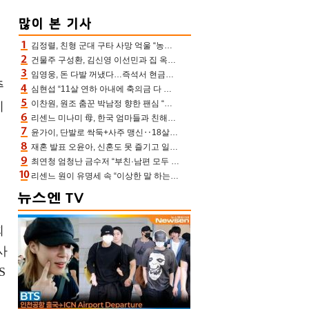
김정렬, 친형 군대 구타 사망 억울 “농약사 처리, 범인 찾았지만…엄마는 이미 치매”(데이앤나잇)
건물주 구성환, 김신영 이선민과 집 옥상서 41만원 한우 파티 “화력이 성화봉송”(나혼산)
임영웅, 돈 다발 꺼냈다…즉석서 현금으로 수당 챙겨주는 ‘구단주’
주
심현섭 “11살 연하 아내에 축의금 다 뺏겨, 집도 아내 명의” (동치미)[결정적장면]
이찬원, 원조 춤꾼 박남정 향한 팬심 “어머님 잘 계시지” 폭소(불후)
미
리센느 미나미 母, 한국 엄마들과 친해진 비결=BTS “최애 정국 얘기로 통해”(전참시)
윤가이, 단발로 싹둑+사주 맹신‥18살 연상 ♥장기하 반한 엉뚱·열정 매력(전참시)
재혼 발표 오윤아, 신혼도 못 즐기고 일만 “발달장애 子도 취업 1년차, 연차 없어”
최연청 엄청난 금수저 “부친·남편 모두 판사, 국회의원·언론사 대표 집안”(아형)
속
리센느 원이 유명세 속 “이상한 말 하는 사람 가만두지 않아” 소속사 든든(전참시)[어제TV]
회
사
S