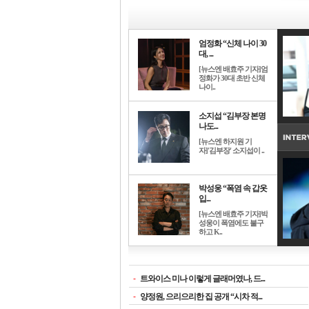
엄정화 “신체 나이 30
대, ...
[뉴스엔 배효주 기자]엄
정화가 30대 초반 신체
나이..
소지섭 “김부장 본명
나도...
[뉴스엔 하지원 기
자]'김부장' 소지섭이 ..
박성웅 “폭염 속 갑옷
입...
[뉴스엔 배효주 기자]박
성웅이 폭염에도 불구
하고 K..
-
트와이스 미나 이렇게 글래머였나, 드...
-
양정원, 으리으리한 집 공개 “시차 적...