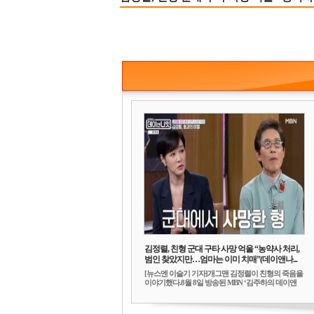
김정렬, 친형 군대 구타 사망 억울 “농약사 처리,
범인 찾았지만…엄마는 이미 치매”(데이앤나...
[뉴스엔 이슬기 기자]개그맨 김정렬이 친형의 죽음을
이야기했다.8월 8일 방송된 MBN ‘김주하의 데이앤
나...