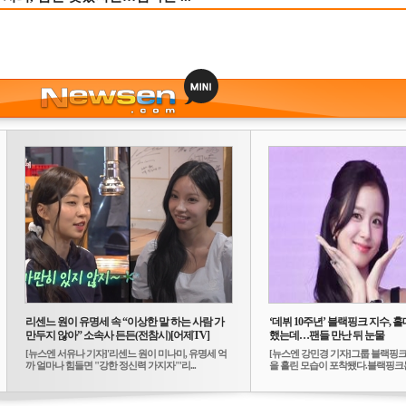
리센느 원이 유명세 속 “이상한 말 하는 사람 가
‘데뷔 10주년’ 블랙핑크 지수, 홀
만두지 않아” 소속사 든든(전참시)[어제TV]
했는데…팬들 만난 뒤 눈물
[뉴스엔 서유나 기자]'리센느 원이 미나미, 유명세 억
[뉴스엔 강민경 기자]그룹 블랙핑크
까 얼마나 힘들면 "강한 정신력 가지자"'리...
을 흘린 모습이 포착됐다.블랙핑크는
10...