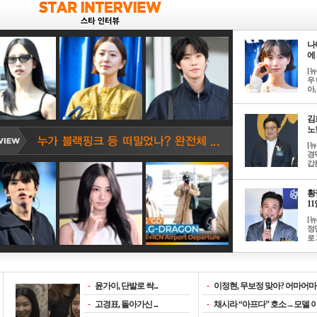
나
에 
[
우 
아, .
김
노한
[
경
갑론
황
11일
[
정
로 
-
윤가이, 단발로 싹...
-
이정현, 무보정 맞아? 어마어마한
-
고경표, 돌아가신 ...
-
채시라 “아프다” 호소→모델 이소