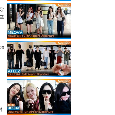
기장
하프
위
20
이
여