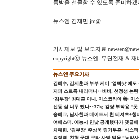
름밤을 선물할 수 있도록 준비하겠다
뉴스엔 김재민 jm@
기사제보 및 보도자료 newsen@news
copyrightⓒ 뉴스엔. 무단전재 & 
김혜수, 김지훈과 부부 케미 ‘얼빡샷’에도
지퍼 스르륵 내리더니‥비비, 선정성 논란 터
‘김부장’ 최대훈 아내, 미스코리아 善+미
신동 살 너무 뺐나‥37㎏ 감량 부작용 “못
송혜교, 남사친과 데이트서 흰 티셔츠+청
여에스더, 예능서 민낯 공개했다가 댓글에 충
차예련, ‘김부장’ 주상욱 링거투혼+식스팩 
김정렬, 친형 군대 구타 사망 억울 “농약사