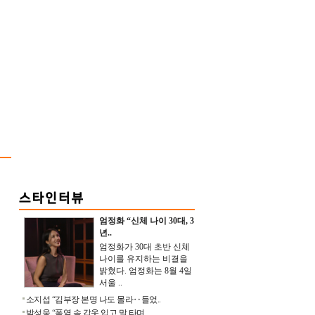
엄정화 “신체 나이 30대, 3
년..
엄정화가 30대 초반 신체
나이를 유지하는 비결을
밝혔다. 엄정화는 8월 4일
서울 ..
소지섭 “김부장 본명 나도 몰라‥들었..
박성웅 “폭염 속 갑옷 입고 말 타며 ..