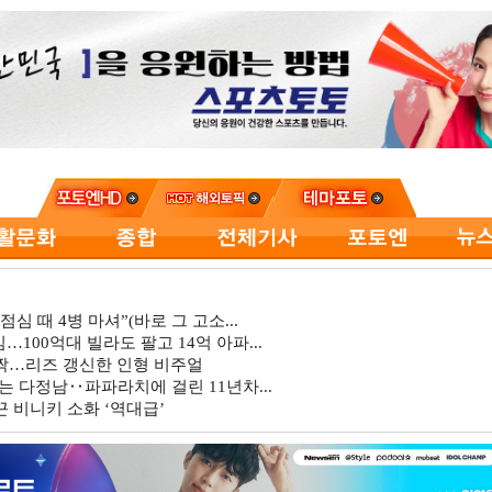
심 때 4병 마셔”(바로 그 고소...
…100억대 빌라도 팔고 14억 아파...
깜짝…리즈 갱신한 인형 비주얼
는 다정남‥파파라치에 걸린 11년차...
 비니키 소화 ‘역대급’