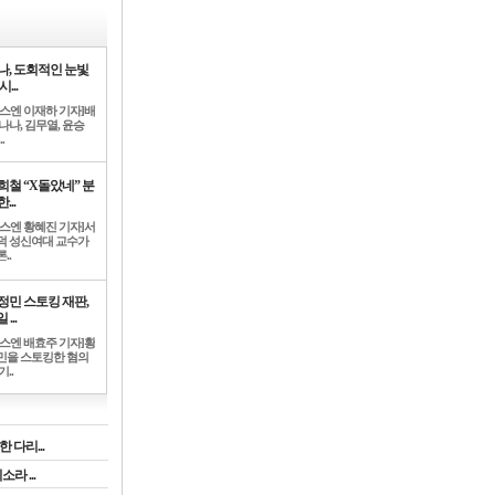
나, 도회적인 눈빛
시...
뉴스엔 이재하 기자]배
나나, 김무열, 윤승
.
희철 “X돌았네” 분
...
뉴스엔 황혜진 기자]서
덕 성신여대 교수가
..
정민 스토킹 재판,
 ...
뉴스엔 배효주 기자]황
민을 스토킹한 혐의
기..
 다리...
라 ...