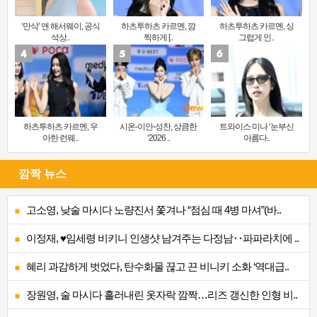
‘만삭’ 앤 해서웨이, 공식
하츠투하츠 카르멘, 깜
하츠투하츠 카르멘, 싱
석상..
찍하게 [..
그럽게 인..
하츠투하츠 카르멘, 우
시온-이안-성찬, 상큼한
트와이스 미나 ‘눈부신
아한 런웨..
‘2026 ..
아름다..
깜짝 뉴스
고소영, 낮술 마시다 노량진서 쫓겨나 “점심 때 4병 마셔”(바..
이정재, ♥임세령 비키니 인생샷 남겨주는 다정남‥파파라치에 ..
혜리 과감하게 벗었다, 탄수화물 끊고 끈 비니키 소화 ‘역대급..
장원영, 술 마시다 흘러내린 옷자락 깜짝…리즈 갱신한 인형 비..