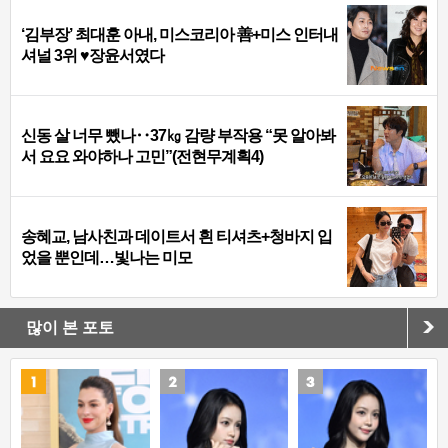
‘김부장’ 최대훈 아내, 미스코리아 善+미스 인터내
셔널 3위 ♥장윤서였다
신동 살 너무 뺐나‥37㎏ 감량 부작용 “못 알아봐
서 요요 와야하나 고민”(전현무계획4)
송혜교, 남사친과 데이트서 흰 티셔츠+청바지 입
었을 뿐인데…빛나는 미모
많이 본 포토