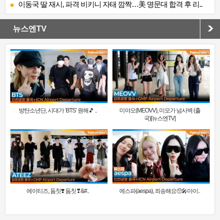
이동국 딸 재시, 파격 비키니 자태 깜짝…美 명문대 합격 후 리..
뉴스엔TV
방탄소년단, 시대가 ‘BTS’ 원해🎵 ..
미야오(MEOVV), 미모가 넘사벽 (출
국)[뉴스엔TV]
에이티즈, 둠칫❣️ 둠칫❣&#..
에스파(aespa), 죄송해요🥺🎤마이..