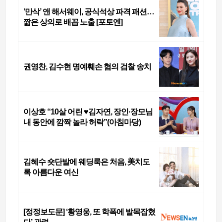
‘만삭’ 앤 해서웨이, 공식석상 파격 패션…
짧은 상의로 배꼽 노출 [포토엔]
권영찬, 김수현 명예훼손 혐의 검찰 송치
이상호 “10살 어린 ♥김자연, 장인·장모님
내 동안에 깜짝 놀라 허락”(아침마당)
김혜수 숏단발에 웨딩룩은 처음, 美치도
록 아름다운 여신
[정정보도문] ‘황영웅, 또 학폭에 발목잡혔