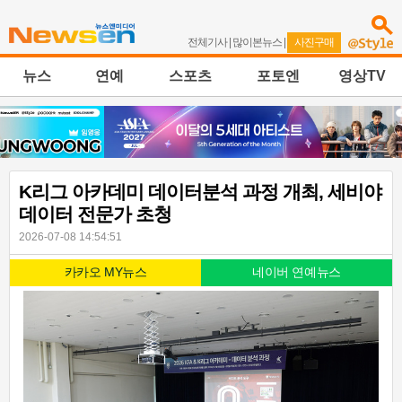
전체기사
|
많이본뉴스
|
사진구매
뉴스
연예
스포츠
포토엔
영상TV
K리그 아카데미 데이터분석 과정 개최, 세비야
데이터 전문가 초청
2026-07-08 14:54:51
카카오 MY뉴스
네이버 연예뉴스