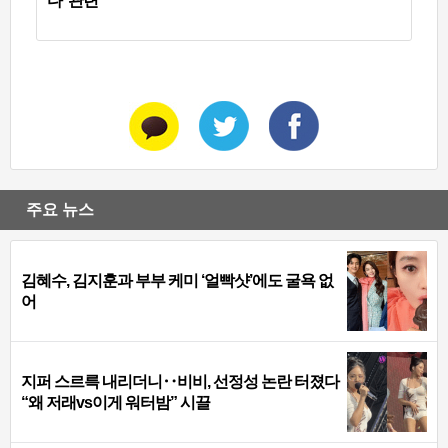
다’ 관련
주요 뉴스
김혜수, 김지훈과 부부 케미 ‘얼빡샷’에도 굴욕 없
어
지퍼 스르륵 내리더니‥비비, 선정성 논란 터졌다
“왜 저래vs이게 워터밤” 시끌