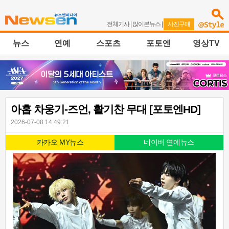
전체기사
|
많이본뉴스
|
사진구매
뉴스
연예
스포츠
포토엔
영상TV
아홉 차웅기-즈언, 활기찬 무대 [포토엔HD]
2026-07-08 14:49:21
카카오 MY뉴스
네이버 연예뉴스