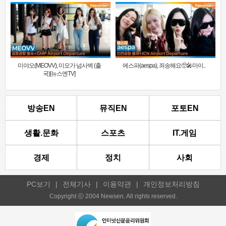
미야오(MEOVV), 미모가 넘사벽 (출
에스파(aespa), 죄송해요🥺🎤마이..
국)[뉴스엔TV]
방송EN
뮤직EN
포토EN
생활.문화
스포츠
IT.게임
경제
정치
사회
PC보기
|
전체기사
|
이용약관
|
개인정보처리방침
Copyright ⓒ 2004 Newsen. All rights reserved.