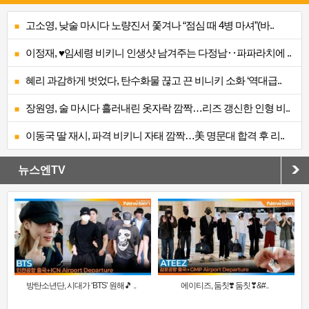
고소영, 낮술 마시다 노량진서 쫓겨나 “점심 때 4병 마셔”(바..
이정재, ♥임세령 비키니 인생샷 남겨주는 다정남‥파파라치에 ..
혜리 과감하게 벗었다, 탄수화물 끊고 끈 비니키 소화 ‘역대급..
장원영, 술 마시다 흘러내린 옷자락 깜짝…리즈 갱신한 인형 비..
이동국 딸 재시, 파격 비키니 자태 깜짝…美 명문대 합격 후 리..
뉴스엔TV
방탄소년단, 시대가 ‘BTS’ 원해🎵 ..
에이티즈, 둠칫❣️ 둠칫❣&#..