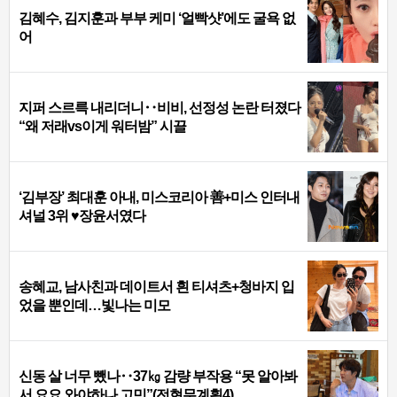
김혜수, 김지훈과 부부 케미 ‘얼빡샷’에도 굴욕 없
어
지퍼 스르륵 내리더니‥비비, 선정성 논란 터졌다
“왜 저래vs이게 워터밤” 시끌
‘김부장’ 최대훈 아내, 미스코리아 善+미스 인터내
셔널 3위 ♥장윤서였다
송혜교, 남사친과 데이트서 흰 티셔츠+청바지 입
었을 뿐인데…빛나는 미모
신동 살 너무 뺐나‥37㎏ 감량 부작용 “못 알아봐
서 요요 와야하나 고민”(전현무계획4)