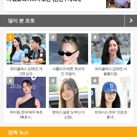
많이 본 포토
트리플에스 김채연, 개
샤를리즈 테론, 독보적
트리플에스 김채연, 서
그맨 김규..
인 귀걸이..
울월드컵..
하지원, 한국 배우 최초
엔믹스 설윤 ‘눈부신 미
트와이스 쯔위 ‘갓경 쓴
MLB 시..
소’[포..
훈녀’..
깜짝 뉴스