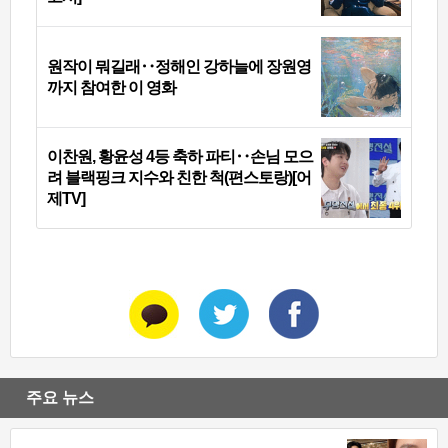
원작이 뭐길래‥정해인 강하늘에 장원영
까지 참여한 이 영화
이찬원, 황윤성 4등 축하 파티‥손님 모으
려 블랙핑크 지수와 친한 척(편스토랑)[어
제TV]
주요 뉴스