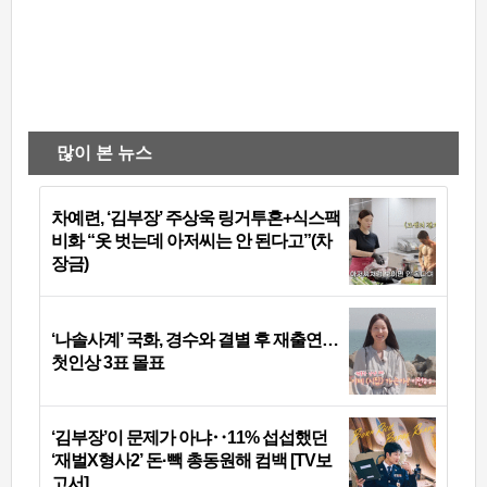
많이 본 뉴스
차예련, ‘김부장’ 주상욱 링거투혼+식스팩
비화 “옷 벗는데 아저씨는 안 된다고”(차
장금)
‘나솔사계’ 국화, 경수와 결별 후 재출연…
첫인상 3표 몰표
‘김부장’이 문제가 아냐‥11% 섭섭했던
‘재벌X형사2’ 돈·빽 총동원해 컴백 [TV보
고서]