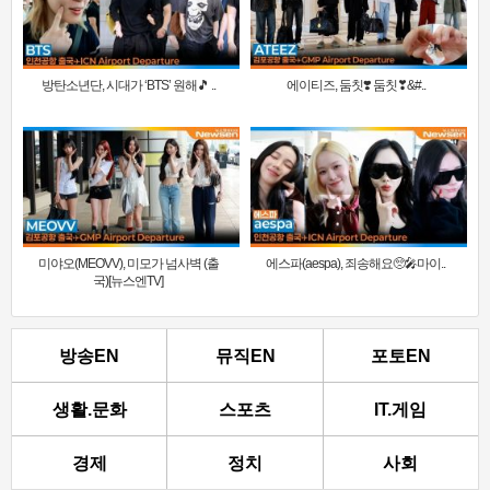
방탄소년단, 시대가 ‘BTS’ 원해🎵 ..
에이티즈, 둠칫❣️ 둠칫❣&#..
미야오(MEOVV), 미모가 넘사벽 (출
에스파(aespa), 죄송해요🥺🎤마이..
국)[뉴스엔TV]
방송EN
뮤직EN
포토EN
생활.문화
스포츠
IT.게임
경제
정치
사회