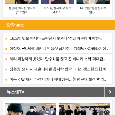
정은채, 화사한 명사수
하지원, 한국 배우 최초
TXT 연준 ‘훈훈한 비주
[포토엔H..
MLB 시..
얼’[포..
깜짝 뉴스
고소영, 낮술 마시다 노량진서 쫓겨나 “점심 때 4병 마셔”(바..
이정재, ♥임세령 비키니 인생샷 남겨주는 다정남‥파파라치에 ..
혜리 과감하게 벗었다, 탄수화물 끊고 끈 비니키 소화 ‘역대급..
장원영, 술 마시다 흘러내린 옷자락 깜짝…리즈 갱신한 인형 비..
이동국 딸 재시, 파격 비키니 자태 깜짝…美 명문대 합격 후 리..
뉴스엔TV