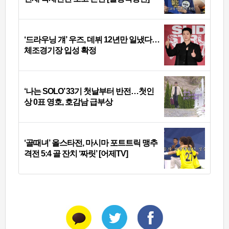
‘드라우닝 걔’ 우즈, 데뷔 12년만 일냈다…
체조경기장 입성 확정
‘나는 SOLO’ 33기 첫날부터 반전…첫인
상 0표 영호, 호감남 급부상
‘골때녀’ 올스타전, 마시마 포트트릭 맹추
격전 5:4 골 잔치 ‘짜릿’ [어제TV]