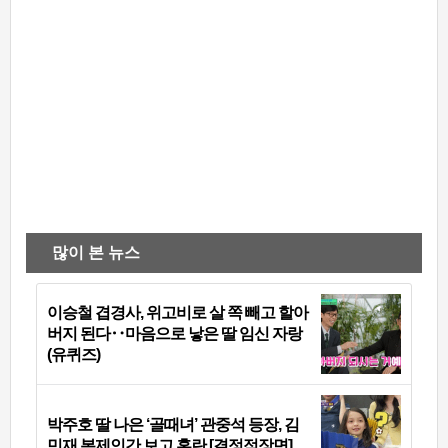
많이 본 뉴스
이승철 겹경사, 위고비로 살 쪽 빼고 할아
버지 된다‥마음으로 낳은 딸 임신 자랑
(유퀴즈)
박주호 딸 나은 ‘골때녀’ 관중석 등장, 김
민재 복제인간 보고 혼란 [결정적장면]