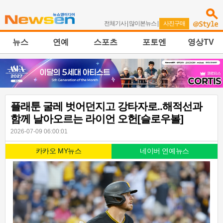
전체기사
|
많이본뉴스
|
사진구매
뉴스
연예
스포츠
포토엔
영상TV
플래툰 굴레 벗어던지고 강타자로..해적선과
함께 날아오르는 라이언 오헌[슬로우볼]
2026-07-09 06:00:01
카카오 MY뉴스
네이버 연예뉴스