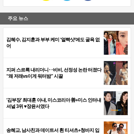
주요 뉴스
김혜수, 김지훈과 부부 케미 ‘얼빡샷’에도 굴욕 없
어
지퍼 스르륵 내리더니‥비비, 선정성 논란 터졌다
“왜 저래vs이게 워터밤” 시끌
‘김부장’ 최대훈 아내, 미스코리아 善+미스 인터내
셔널 3위 ♥장윤서였다
송혜교, 남사친과 데이트서 흰 티셔츠+청바지 입