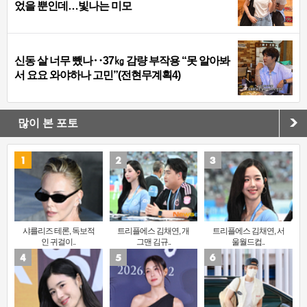
었을 뿐인데…빛나는 미모
신동 살 너무 뺐나‥37㎏ 감량 부작용 “못 알아봐
서 요요 와야하나 고민”(전현무계획4)
많이 본 포토
샤를리즈 테론, 독보적
트리플에스 김채연, 개
트리플에스 김채연, 서
인 귀걸이..
그맨 김규..
울월드컵..