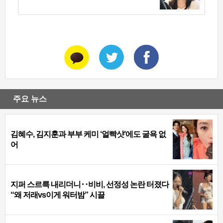
주요 뉴스
김혜수, 김지훈과 부부 케미 ‘얼빡샷’에도 굴욕 없
어
지퍼 스르륵 내리더니‥비비, 선정성 논란 터졌다
“왜 저래vs이게 워터밤” 시끌