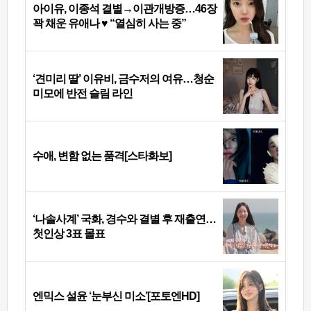
아이유, 이종석 결별→이관개방증…46장
꽉 채운 유애나 ♥ “열심히 사는 중”
‘견미리 딸’ 이유비, 금수저의 여유…청순
미모에 반전 슬림 라인
수애, 변함 없는 품격[스타화보]
‘나솔사계’ 국화, 경수와 결별 후 재출연…
첫인상 3표 몰표
엔믹스 설윤 ‘눈부신 미소’[포토엔HD]