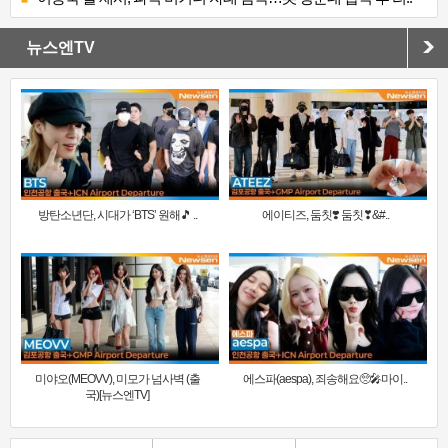
뉴스엔TV
방탄소년단, 시대가 ‘BTS’ 원해🎵 ..
에이티즈, 둠칫❣️ 둠칫❣&#..
미야오(MEOVV), 미모가 넘사벽 (출
에스파(aespa), 죄송해요🥺🎤마이..
국)[뉴스엔TV]