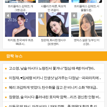
트리플에스 김채연, 개
샤를리즈 테론, 독보적
트리플에스 김채연, 서
그맨 김규..
인 귀걸이..
울월드컵..
하지원, 한국 배우 최초
정은채, 화사한 명사수
엔믹스 설윤 ‘눈부신 미
MLB 시..
[포토엔H..
소’[포..
깜짝 뉴스
고소영, 낮술 마시다 노량진서 쫓겨나 “점심 때 4병 마셔”(바..
이정재, ♥임세령 비키니 인생샷 남겨주는 다정남‥파파라치에 ..
혜리 과감하게 벗었다, 탄수화물 끊고 끈 비니키 소화 ‘역대급..
장원영, 술 마시다 흘러내린 옷자락 깜짝…리즈 갱신한 인형 비..
이동국 딸 재시, 파격 비키니 자태 깜짝…美 명문대 합격 후 리..