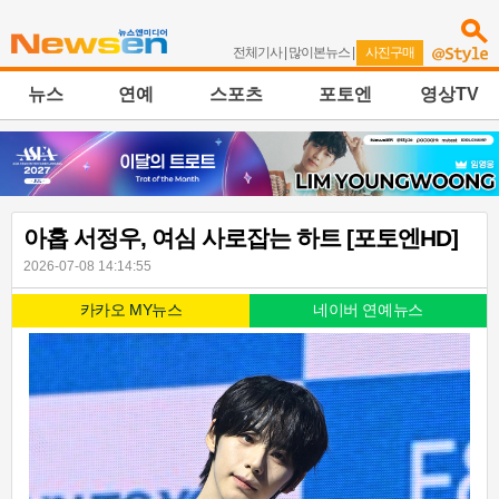
전체기사
|
많이본뉴스
|
사진구매
뉴스
연예
스포츠
포토엔
영상TV
아홉 서정우, 여심 사로잡는 하트 [포토엔HD]
2026-07-08 14:14:55
카카오 MY뉴스
네이버 연예뉴스