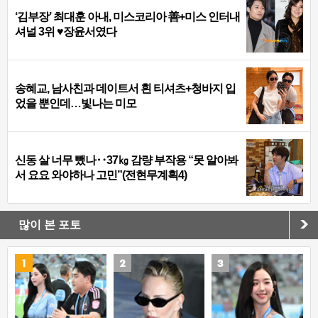
‘김부장’ 최대훈 아내, 미스코리아 善+미스 인터내
셔널 3위 ♥장윤서였다
송혜교, 남사친과 데이트서 흰 티셔츠+청바지 입
었을 뿐인데…빛나는 미모
신동 살 너무 뺐나‥37㎏ 감량 부작용 “못 알아봐
서 요요 와야하나 고민”(전현무계획4)
많이 본 포토