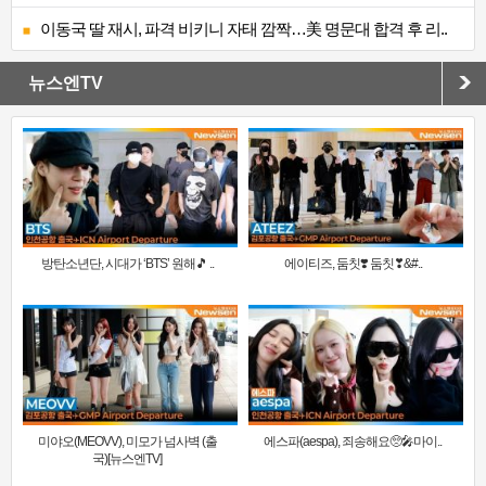
이동국 딸 재시, 파격 비키니 자태 깜짝…美 명문대 합격 후 리..
뉴스엔TV
방탄소년단, 시대가 ‘BTS’ 원해🎵 ..
에이티즈, 둠칫❣️ 둠칫❣&#..
미야오(MEOVV), 미모가 넘사벽 (출
에스파(aespa), 죄송해요🥺🎤마이..
국)[뉴스엔TV]