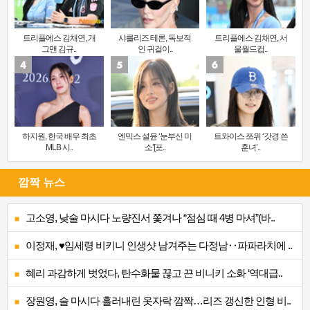
트리플에스 김채연, 개
샤를리즈 테론, 독보적
트리플에스 김채연, 서
그맨 김규..
인 귀걸이..
울월드컵..
하지원, 한국 배우 최초
엔믹스 설윤 ‘눈부신 미
트와이스 쯔위 ‘갓경 쓴
MLB 시..
소’[포..
훈녀’..
깜짝 뉴스
고소영, 낮술 마시다 노량진서 쫓겨나 “점심 때 4병 마셔”(바..
이정재, ♥임세령 비키니 인생샷 남겨주는 다정남‥파파라치에 ..
혜리 과감하게 벗었다, 탄수화물 끊고 끈 비니키 소화 ‘역대급..
장원영, 술 마시다 흘러내린 옷자락 깜짝…리즈 갱신한 인형 비..