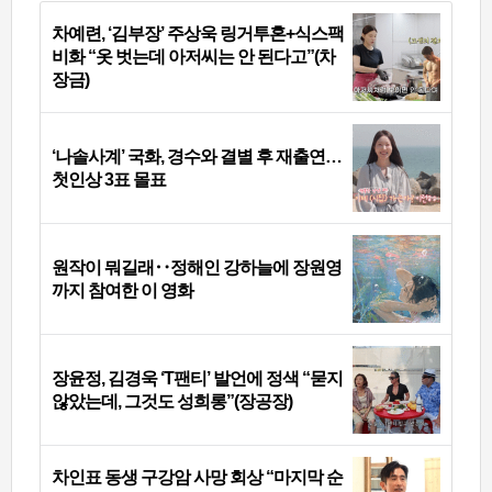
차예련, ‘김부장’ 주상욱 링거투혼+식스팩
비화 “옷 벗는데 아저씨는 안 된다고”(차
장금)
‘나솔사계’ 국화, 경수와 결별 후 재출연…
첫인상 3표 몰표
원작이 뭐길래‥정해인 강하늘에 장원영
까지 참여한 이 영화
장윤정, 김경욱 ‘T팬티’ 발언에 정색 “묻지
않았는데, 그것도 성희롱”(장공장)
차인표 동생 구강암 사망 회상 “마지막 순