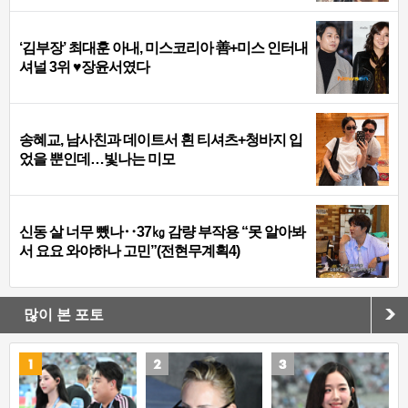
‘김부장’ 최대훈 아내, 미스코리아 善+미스 인터내
셔널 3위 ♥장윤서였다
송혜교, 남사친과 데이트서 흰 티셔츠+청바지 입
었을 뿐인데…빛나는 미모
신동 살 너무 뺐나‥37㎏ 감량 부작용 “못 알아봐
서 요요 와야하나 고민”(전현무계획4)
많이 본 포토