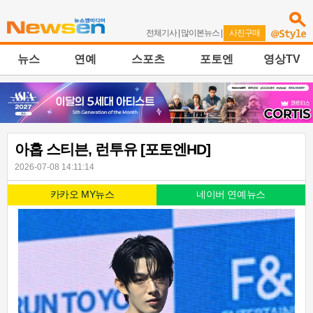
전체기사
|
많이본뉴스
|
사진구매
뉴스
연예
스포츠
포토엔
영상TV
아홉 스티븐, 런투유 [포토엔HD]
2026-07-08 14:11:14
카카오 MY뉴스
네이버 연예뉴스