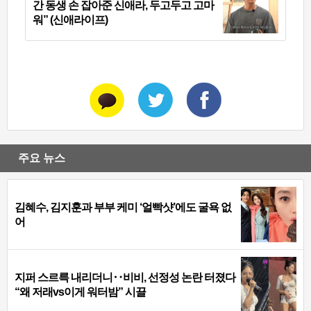
간 동생 손 잡아준 신애라, 두고두고 고마
워” (신애라이프)
주요 뉴스
김혜수, 김지훈과 부부 케미 ‘얼빡샷’에도 굴욕 없
어
지퍼 스르륵 내리더니‥비비, 선정성 논란 터졌다
“왜 저래vs이게 워터밤” 시끌