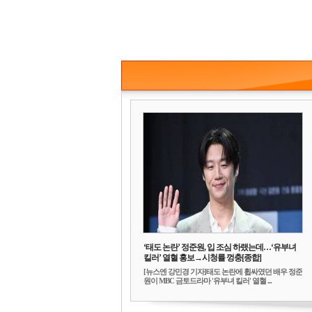
‘태도 논란’ 정준원, 입 조심 하랬는데…‘유부녀
킬러’ 열혈 홍보→시청률 껑충[종합]
[뉴스엔 강민경 기자]태도 논란에 휩싸였던 배우 정준
원이 MBC 금토드라마 '유부녀 킬러' 열혈 ...