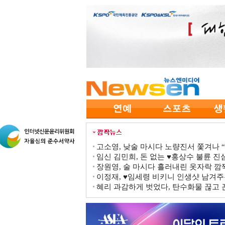
고소영, 낮술 마시다 노량진서 쫓겨나 “점
임신 김민희, 돈 없는 ♥홍상수 불륜 진심
장원영, 술 마시다 흘러내린 옷자락 
이정재, ♥임세령 비키니 인생샷 남겨주
혜리 과감하게 벗었다, 탄수화물 끊고 끈