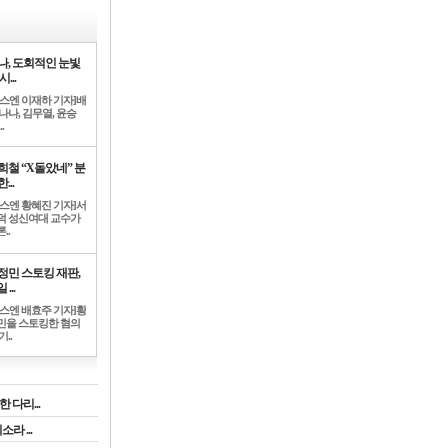
나, 도회적인 눈빛
시...
뉴스엔 이재하 기자]배
나나, 김무열, 윤승
.
희철 “X돌았네” 분
...
뉴스엔 황혜진 기자]서
덕 성신여대 교수가
..
정민 스토킹 재판,
 ...
뉴스엔 배효주 기자]황
민을 스토킹한 혐의
기..
 다리...
라 ...