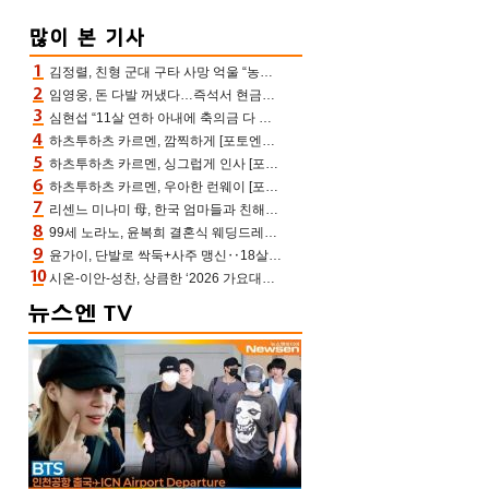
김정렬, 친형 군대 구타 사망 억울 “농약사 처리, 범인 찾았지만…엄마는 이미 치매”(데이앤나잇)
임영웅, 돈 다발 꺼냈다…즉석서 현금으로 수당 챙겨주는 ‘구단주’
심현섭 “11살 연하 아내에 축의금 다 뺏겨, 집도 아내 명의” (동치미)[결정적장면]
하츠투하츠 카르멘, 깜찍하게 [포토엔HD]
하츠투하츠 카르멘, 싱그럽게 인사 [포토엔HD]
하츠투하츠 카르멘, 우아한 런웨이 [포토엔HD]
리센느 미나미 母, 한국 엄마들과 친해진 비결=BTS “최애 정국 얘기로 통해”(전참시)
99세 노라노, 윤복희 결혼식 웨딩드레스 제작자였다…극찬 세례
윤가이, 단발로 싹둑+사주 맹신‥18살 연상 ♥장기하 반한 엉뚱·열정 매력(전참시)
시온-이안-성찬, 상큼한 ‘2026 가요대전 썸머’ MC [포토엔HD]