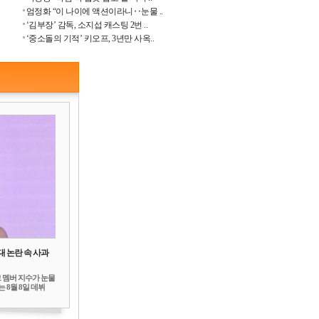
엄정화 “이 나이에 액션이라니‥눈물 ..
‘김부장’ 감독, 소지섭 캐스팅 2번 ..
‘중소돌의 기적’ 키오프, 3년만 사옥..
대 논란 속 사과
 멤버 지수가 눈물
 8월 8일 데뷔