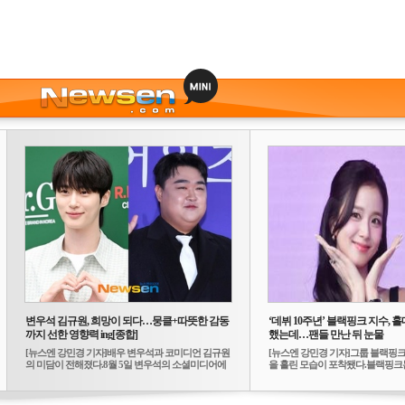
변우석 김규원, 희망이 되다…뭉클+따뜻한 감동
‘데뷔 10주년’ 블랙핑크 지수, 홀
까지 선한 영향력 ing[종합]
했는데…팬들 만난 뒤 눈물
[뉴스엔 강민경 기자]배우 변우석과 코미디언 김규원
[뉴스엔 강민경 기자]그룹 블랙핑크
의 미담이 전해졌다.8월 5일 변우석의 소셜미디어에
을 흘린 모습이 포착됐다.블랙핑크는
는 ...
10...