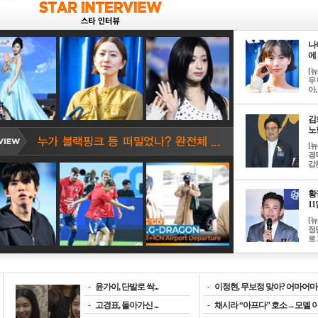
나
에 
[
우 
아, .
김
노한
[
경
갑론
황
11일
[
정
로 
-
윤가이, 단발로 싹...
-
이정현, 무보정 맞아? 어마어마한
-
고경표, 돌아가신 ...
-
채시라 “아프다” 호소→모델 이소