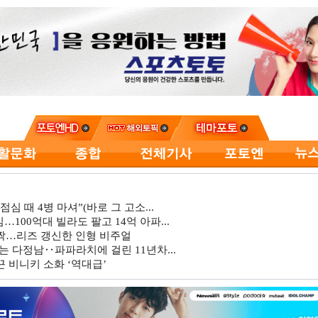
심 때 4병 마셔”(바로 그 고소...
…100억대 빌라도 팔고 14억 아파...
깜짝…리즈 갱신한 인형 비주얼
는 다정남‥파파라치에 걸린 11년차...
 비니키 소화 ‘역대급’