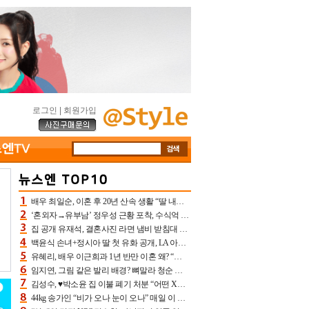
로그인
|
회원가입
배우 최일순, 이혼 후 20년 산속 생활 “딸 내가 버렸다고 원망‥맘 아파”(특종)[어제TV]
‘혼외자→유부남’ 정우성 근황 포착, 수식억 해킹 피해 후배 만났다 “존경하는”
집 공개 유재석, 결혼사진 라면 냄비 받침대 되고 분노‥가족사진도 피해(놀뭐)[어제TV]
백윤식 손녀+정시아 딸 첫 유화 공개, LA 아트쇼→서울국제조각페스타 작가다운 수준급 실력
유혜리, 배우 이근희과 1년 반만 이혼 왜? “식칼 꽂고 의자 던져” 충격 폭로(특종)[어제TV]
임지연, 그림 같은 발리 배경? 뼈말라 청순 비키니 핏에 상대 안 되네
김성수, ♥박소윤 집 이불 폐기 처분 “어떤 X이랑 썼을지 몰라” 질투(신랑수업2)[어제TV]
44kg 송가인 “비가 오나 눈이 오나” 매일 이 운동, 허벅지 근육량 상승+체지방 감소