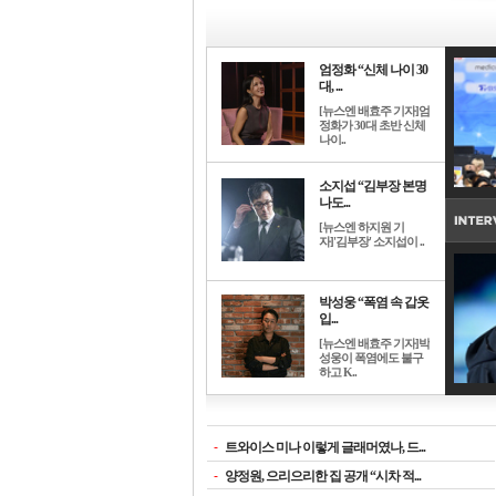
엄정화 “신체 나이 30
대, ...
[뉴스엔 배효주 기자]엄
정화가 30대 초반 신체
나이..
소지섭 “김부장 본명
나도...
[뉴스엔 하지원 기
자]'김부장' 소지섭이 ..
박성웅 “폭염 속 갑옷
입...
[뉴스엔 배효주 기자]박
성웅이 폭염에도 불구
하고 K..
-
트와이스 미나 이렇게 글래머였나, 드...
-
양정원, 으리으리한 집 공개 “시차 적...