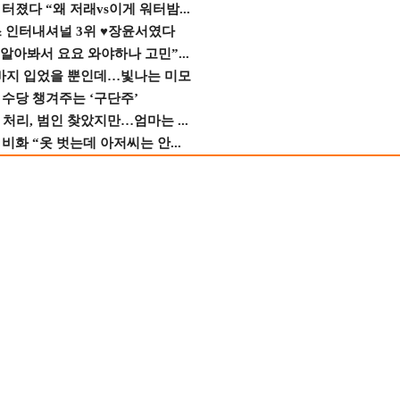
졌다 “왜 저래vs이게 워터밤...
스 인터내셔널 3위 ♥장윤서였다
 알아봐서 요요 와야하나 고민”...
바지 입었을 뿐인데…빛나는 미모
수당 챙겨주는 ‘구단주’
 처리, 범인 찾았지만…엄마는 ...
비화 “옷 벗는데 아저씨는 안...