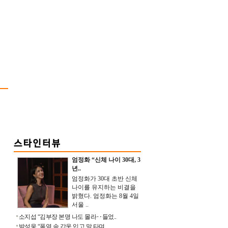
엄정화 “신체 나이 30대, 3
년..
엄정화가 30대 초반 신체
나이를 유지하는 비결을
밝혔다. 엄정화는 8월 4일
서울 ..
소지섭 “김부장 본명 나도 몰라‥들었..
박성웅 “폭염 속 갑옷 입고 말 타며 ..