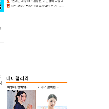
“연예인 걱정 NO” 김승현, 가난팔이 악플 억울할만‥아내+딸과 日 여행
재혼 강성연 ♥2살 연하 의사남편 누구? ‘그알’ 자문의에 훈남 비주얼 초엘리트 스펙 [종합]
8
팬
석
이영애, 변치않...
미야오 깜찍한 ...