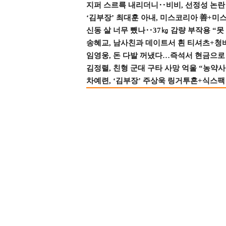
지퍼 스르륵 내리더니‥비비, 선정성 논란 터
‘김부장’ 최대훈 아내, 미스코리아 善+미
신동 살 너무 뺐나‥37㎏ 감량 부작용 “못
송혜교, 남사친과 데이트서 흰 티셔츠+청
임영웅, 돈 다발 꺼냈다…즉석서 현금으로 
김정렬, 친형 군대 구타 사망 억울 “농약사
차예련, ‘김부장’ 주상욱 링거투혼+식스팩 