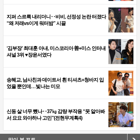
지퍼 스르륵 내리더니‥비비, 선정성 논란 터졌다
“왜 저래vs이게 워터밤” 시끌
‘김부장’ 최대훈 아내, 미스코리아 善+미스 인터내
셔널 3위 ♥장윤서였다
송혜교, 남사친과 데이트서 흰 티셔츠+청바지 입
었을 뿐인데…빛나는 미모
신동 살 너무 뺐나‥37㎏ 감량 부작용 “못 알아봐
서 요요 와야하나 고민”(전현무계획4)
많이 본 포토