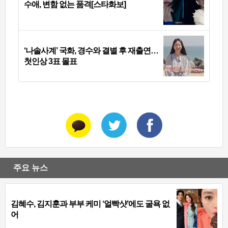
수애, 변함 없는 품격[스타화보]
‘나솔사계’ 국화, 경수와 결별 후 재출연…
첫인상 3표 몰표
주요 뉴스
김혜수, 김지훈과 부부 케미 ‘얼빡샷’에도 굴욕 없
어