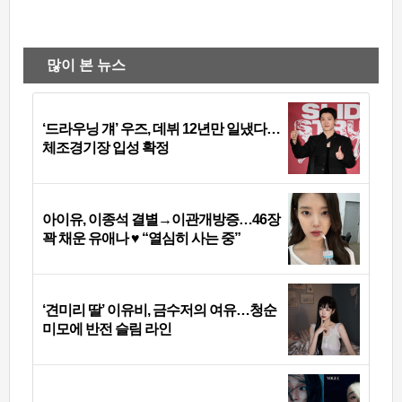
많이 본 뉴스
‘드라우닝 걔’ 우즈, 데뷔 12년만 일냈다…
체조경기장 입성 확정
아이유, 이종석 결별→이관개방증…46장
꽉 채운 유애나 ♥ “열심히 사는 중”
‘견미리 딸’ 이유비, 금수저의 여유…청순
미모에 반전 슬림 라인