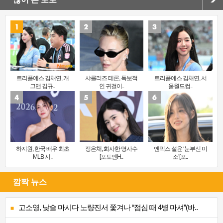
트리플에스 김채연, 개
샤를리즈 테론, 독보적
트리플에스 김채연, 서
그맨 김규..
인 귀걸이..
울월드컵..
하지원, 한국 배우 최초
정은채, 화사한 명사수
엔믹스 설윤 ‘눈부신 미
MLB 시..
[포토엔H..
소’[포..
깜짝 뉴스
고소영, 낮술 마시다 노량진서 쫓겨나 “점심 때 4병 마셔”(바..