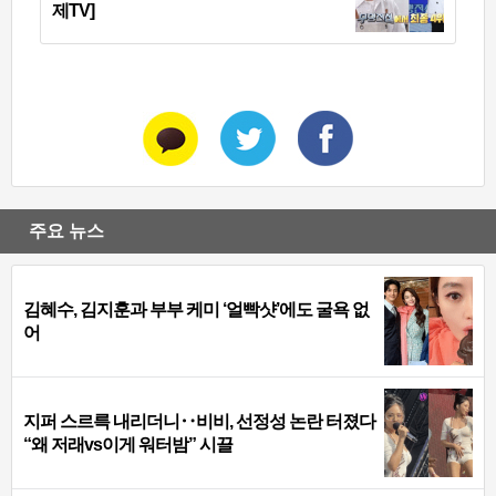
제TV]
주요 뉴스
김혜수, 김지훈과 부부 케미 ‘얼빡샷’에도 굴욕 없
어
지퍼 스르륵 내리더니‥비비, 선정성 논란 터졌다
“왜 저래vs이게 워터밤” 시끌