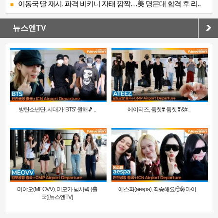
이동국 딸 재시, 파격 비키니 자태 깜짝…美 명문대 합격 후 리..
뉴스엔TV
방탄소년단, 시대가 ‘BTS’ 원해🎵 ..
에이티즈, 둠칫❣️ 둠칫❣&#..
미야오(MEOVV), 미모가 넘사벽 (출
에스파(aespa), 죄송해요🥺🎤마이..
국)[뉴스엔TV]