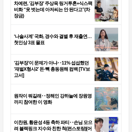
차예련, ‘김부장’ 주상욱 링거투혼+식스팩
비화 “옷 벗는데 아저씨는 안 된다고”(차
장금)
‘나솔사계’ 국화, 경수와 결별 후 재출연…
첫인상 3표 몰표
‘김부장’이 문제가 아냐‥11% 섭섭했던
‘재벌X형사2’ 돈·빽 총동원해 컴백 [TV보
고서]
원작이 뭐길래‥정해인 강하늘에 장원영
까지 참여한 이 영화
이찬원, 황윤성 4등 축하 파티‥손님 모으
려 블랙핑크 지수와 친한 척(편스토랑)[어