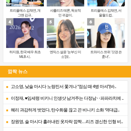
트리플에스 김채연, 개
샤를리즈 테론, 독보적
트리플에스 김채연, 서
그맨 김규..
인 귀걸이..
울월드컵..
하지원, 한국 배우 최초
엔믹스 설윤 ‘눈부신 미
트와이스 쯔위 ‘갓경 쓴
MLB 시..
소’[포..
훈녀’..
깜짝 뉴스
고소영, 낮술 마시다 노량진서 쫓겨나 “점심 때 4병 마셔”(바..
이정재, ♥임세령 비키니 인생샷 남겨주는 다정남‥파파라치에 ..
혜리 과감하게 벗었다, 탄수화물 끊고 끈 비니키 소화 ‘역대급..
장원영, 술 마시다 흘러내린 옷자락 깜짝…리즈 갱신한 인형 비..