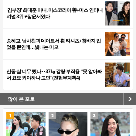
‘김부장’ 최대훈 아내, 미스코리아 善+미스 인터내
셔널 3위 ♥장윤서였다
송혜교, 남사친과 데이트서 흰 티셔츠+청바지 입
었을 뿐인데…빛나는 미모
신동 살 너무 뺐나‥37㎏ 감량 부작용 “못 알아봐
서 요요 와야하나 고민”(전현무계획4)
많이 본 포토