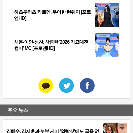
하츠투하츠 카르멘, 우아한 런웨이 [포토
엔HD]
시온-이안-성찬, 상큼한 ‘2026 가요대전
썸머’ MC [포토엔HD]
주요 뉴스
김혜수, 김지훈과 부부 케미 ‘얼빡샷’에도 굴욕 없