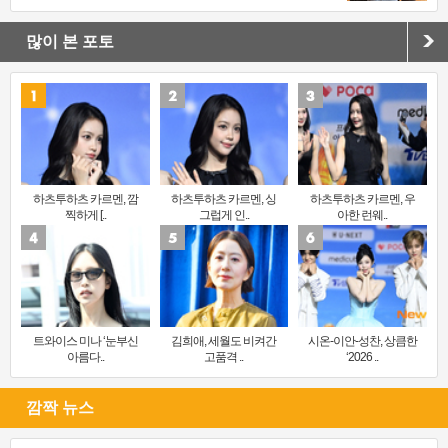
많이 본 포토
하츠투하츠 카르멘, 깜
하츠투하츠 카르멘, 싱
하츠투하츠 카르멘, 우
찍하게 [..
그럽게 인..
아한 런웨..
트와이스 미나 ‘눈부신
김희애, 세월도 비켜간
시온-이안-성찬, 상큼한
아름다..
고품격 ..
‘2026 ..
깜짝 뉴스