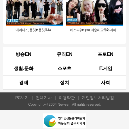
에이티즈, 둠칫❣️ 둠칫❣&#..
에스파(aespa), 죄송해요🥺🎤마이..
방송EN
뮤직EN
포토EN
생활.문화
스포츠
IT.게임
경제
정치
사회
PC보기
|
전체기사
|
이용약관
|
개인정보처리방침
Copyright ⓒ 2004 Newsen. All rights reserved.