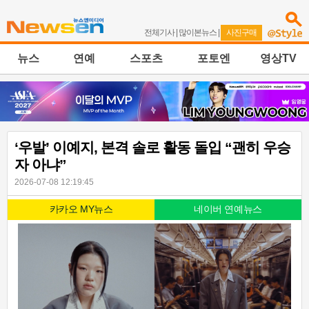
전체기사
|
많이본뉴스
|
사진구매
뉴스
연예
스포츠
포토엔
영상TV
‘우발’ 이예지, 본격 솔로 활동 돌입 “괜히 우승
자 아냐”
2026-07-08 12:19:45
카카오 MY뉴스
네이버 연예뉴스