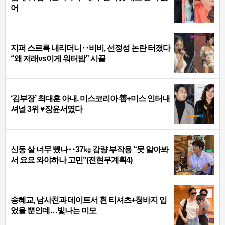
어
지퍼 스르륵 내리더니‥비비, 선정성 논란 터졌다
“왜 저래vs이게 워터밤” 시끌
‘김부장’ 최대훈 아내, 미스코리아 善+미스 인터내
셔널 3위 ♥장윤서였다
신동 살 너무 뺐나‥37㎏ 감량 부작용 “못 알아봐
서 요요 와야하나 고민”(전현무계획4)
송혜교, 남사친과 데이트서 흰 티셔츠+청바지 입
었을 뿐인데…빛나는 미모