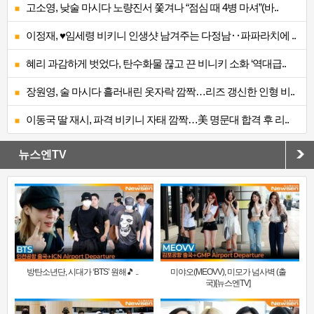
고소영, 낮술 마시다 노량진서 쫓겨나 “점심 때 4병 마셔”(바..
이정재, ♥임세령 비키니 인생샷 남겨주는 다정남‥파파라치에 ..
혜리 과감하게 벗었다, 탄수화물 끊고 끈 비니키 소화 ‘역대급..
장원영, 술 마시다 흘러내린 옷자락 깜짝…리즈 갱신한 인형 비..
이동국 딸 재시, 파격 비키니 자태 깜짝…美 명문대 합격 후 리..
뉴스엔TV
방탄소년단, 시대가 ‘BTS’ 원해🎵 ..
미야오(MEOVV), 미모가 넘사벽 (출
국)[뉴스엔TV]