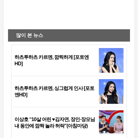
많이 본 뉴스
하츠투하츠 카르멘, 깜찍하게 [포토엔
HD]
하츠투하츠 카르멘, 싱그럽게 인사 [포토
엔HD]
이상호 “10살 어린 ♥김자연, 장인·장모님
내 동안에 깜짝 놀라 허락”(아침마당)