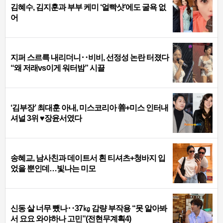
김혜수, 김지훈과 부부 케미 ‘얼빡샷’에도 굴욕 없
어
지퍼 스르륵 내리더니‥비비, 선정성 논란 터졌다
“왜 저래vs이게 워터밤” 시끌
‘김부장’ 최대훈 아내, 미스코리아 善+미스 인터내
셔널 3위 ♥장윤서였다
송혜교, 남사친과 데이트서 흰 티셔츠+청바지 입
었을 뿐인데…빛나는 미모
신동 살 너무 뺐나‥37㎏ 감량 부작용 “못 알아봐
서 요요 와야하나 고민”(전현무계획4)