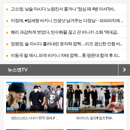
고소영, 낮술 마시다 노량진서 쫓겨나 “점심 때 4병 마셔”(바..
이정재, ♥임세령 비키니 인생샷 남겨주는 다정남‥파파라치에 ..
혜리 과감하게 벗었다, 탄수화물 끊고 끈 비니키 소화 ‘역대급..
장원영, 술 마시다 흘러내린 옷자락 깜짝…리즈 갱신한 인형 비..
이동국 딸 재시, 파격 비키니 자태 깜짝…美 명문대 합격 후 리..
뉴스엔TV
방탄소년단, 시대가 ‘BTS’ 원해🎵 ..
에이티즈, 둠칫❣️ 둠칫❣&#..