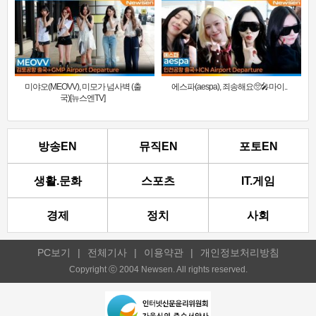
미야오(MEOVV), 미모가 넘사벽 (출
에스파(aespa), 죄송해요🥺🎤마이..
국)[뉴스엔TV]
방송EN
뮤직EN
포토EN
생활.문화
스포츠
IT.게임
경제
정치
사회
PC보기
|
전체기사
|
이용약관
|
개인정보처리방침
Copyright ⓒ 2004 Newsen. All rights reserved.