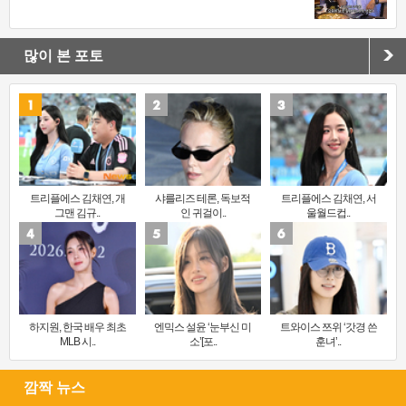
많이 본 포토
트리플에스 김채연, 개
샤를리즈 테론, 독보적
트리플에스 김채연, 서
그맨 김규..
인 귀걸이..
울월드컵..
하지원, 한국 배우 최초
엔믹스 설윤 ‘눈부신 미
트와이스 쯔위 ‘갓경 쓴
MLB 시..
소’[포..
훈녀’..
깜짝 뉴스