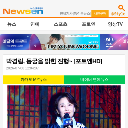
전체기사
|
많이본뉴스
|
사진구매
뉴스
연예
스포츠
포토엔
영상TV
박경림, 동궁을 밝힌 진행~ [포토엔HD]
2026-07-08 12:04:07
카카오 MY뉴스
네이버 연예뉴스