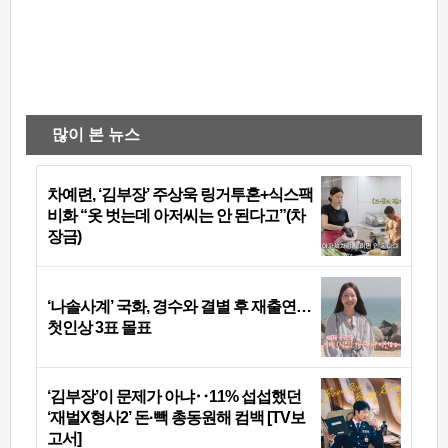
많이 본 뉴스
차예련, ‘김부장’ 주상욱 링거투혼+식스팩
비화 “옷 벗는데 아저씨는 안 된다고”(차
장금)
‘나솔사계’ 국화, 경수와 결별 후 재출연…
첫인상 3표 몰표
‘김부장’이 문제가 아냐‥11% 섭섭했던
‘재벌X형사2’ 돈·빽 총동원해 컴백 [TV보
고서]