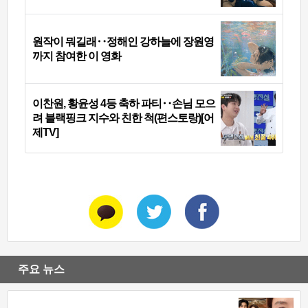
원작이 뭐길래‥정해인 강하늘에 장원영
까지 참여한 이 영화
이찬원, 황윤성 4등 축하 파티‥손님 모으
려 블랙핑크 지수와 친한 척(편스토랑)[어
제TV]
주요 뉴스