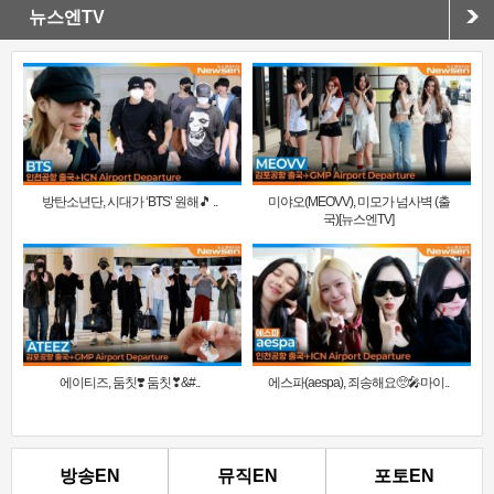
뉴스엔TV
방탄소년단, 시대가 ‘BTS’ 원해🎵 ..
미야오(MEOVV), 미모가 넘사벽 (출
국)[뉴스엔TV]
에이티즈, 둠칫❣️ 둠칫❣&#..
에스파(aespa), 죄송해요🥺🎤마이..
방송EN
뮤직EN
포토EN