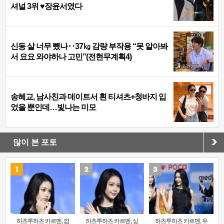
셔널 3위 ♥장윤서였다
신동 살 너무 뺐나‥37㎏ 감량 부작용 “못 알아봐
서 요요 와야하나 고민”(전현무계획4)
송혜교, 남사친과 데이트서 흰 티셔츠+청바지 입
었을 뿐인데…빛나는 미모
많이 본 포토
하츠투하츠 카르멘, 깜
하츠투하츠 카르멘, 싱
하츠투하츠 카르멘, 우