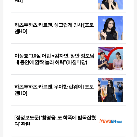
HD]
하츠투하츠 카르멘, 싱그럽게 인사 [포토
엔HD]
이상호 “10살 어린 ♥김자연, 장인·장모님
내 동안에 깜짝 놀라 허락”(아침마당)
하츠투하츠 카르멘, 우아한 런웨이 [포토
엔HD]
[정정보도문] ‘황영웅, 또 학폭에 발목잡혔
다’ 관련