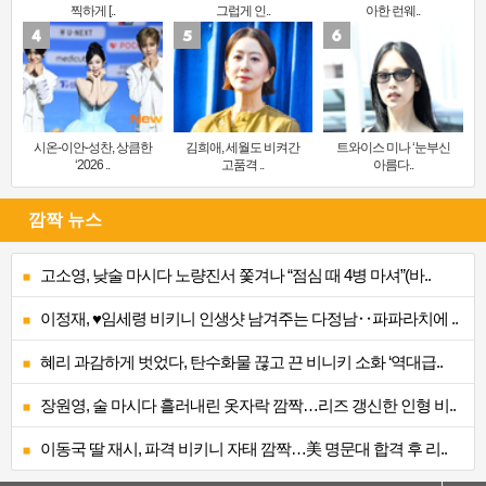
찍하게 [..
그럽게 인..
아한 런웨..
시온-이안-성찬, 상큼한
김희애, 세월도 비켜간
트와이스 미나 ‘눈부신
‘2026 ..
고품격 ..
아름다..
깜짝 뉴스
고소영, 낮술 마시다 노량진서 쫓겨나 “점심 때 4병 마셔”(바..
이정재, ♥임세령 비키니 인생샷 남겨주는 다정남‥파파라치에 ..
혜리 과감하게 벗었다, 탄수화물 끊고 끈 비니키 소화 ‘역대급..
장원영, 술 마시다 흘러내린 옷자락 깜짝…리즈 갱신한 인형 비..
이동국 딸 재시, 파격 비키니 자태 깜짝…美 명문대 합격 후 리..