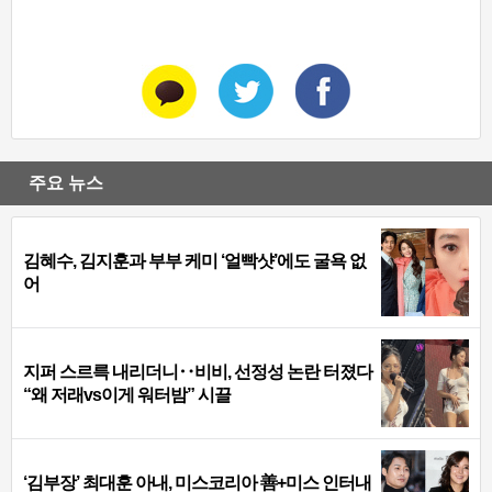
주요 뉴스
김혜수, 김지훈과 부부 케미 ‘얼빡샷’에도 굴욕 없
어
지퍼 스르륵 내리더니‥비비, 선정성 논란 터졌다
“왜 저래vs이게 워터밤” 시끌
‘김부장’ 최대훈 아내, 미스코리아 善+미스 인터내