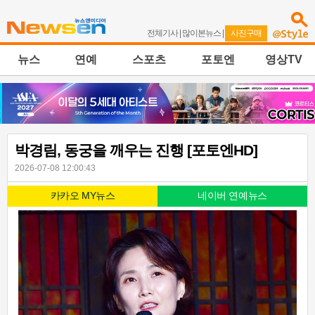
전체기사
|
많이본뉴스
|
사진구매
뉴스
연예
스포츠
포토엔
영상TV
박경림, 동궁을 깨우는 진행 [포토엔HD]
2026-07-08 12:00:43
카카오 MY뉴스
네이버 연예뉴스