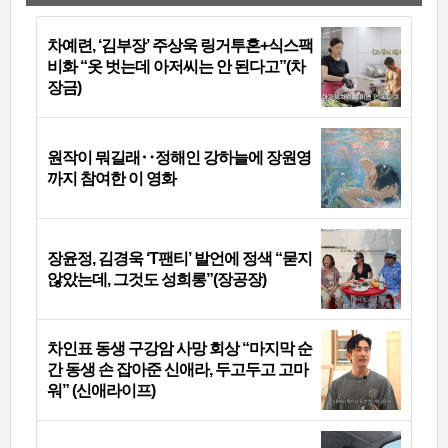
차예련, ‘김부장’ 주상욱 링거투혼+식스팩
비화 “옷 벗는데 아저씨는 안 된다고”(차
장금)
원작이 뭐길래‥정해인 강하늘에 장원영
까지 참여한 이 영화
장윤정, 김경욱 ‘T팬티’ 발언에 정색 “묻지
않았는데, 그것도 성희롱”(장공장)
차인표 동생 구강암 사망 회상 “마지막 순
간 동생 손 잡아준 신애라, 두고두고 고마
워” (신애라이프)