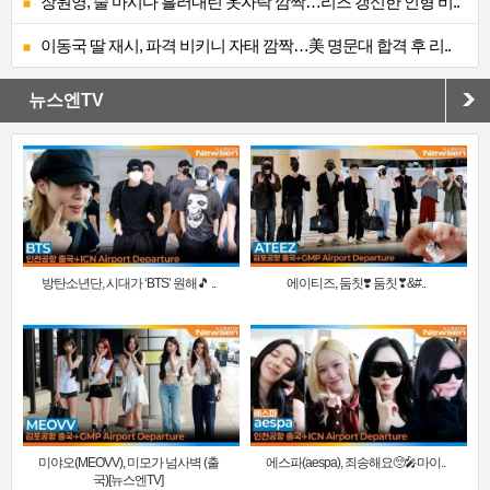
장원영, 술 마시다 흘러내린 옷자락 깜짝…리즈 갱신한 인형 비..
이동국 딸 재시, 파격 비키니 자태 깜짝…美 명문대 합격 후 리..
뉴스엔TV
방탄소년단, 시대가 ‘BTS’ 원해🎵 ..
에이티즈, 둠칫❣️ 둠칫❣&#..
미야오(MEOVV), 미모가 넘사벽 (출
에스파(aespa), 죄송해요🥺🎤마이..
국)[뉴스엔TV]