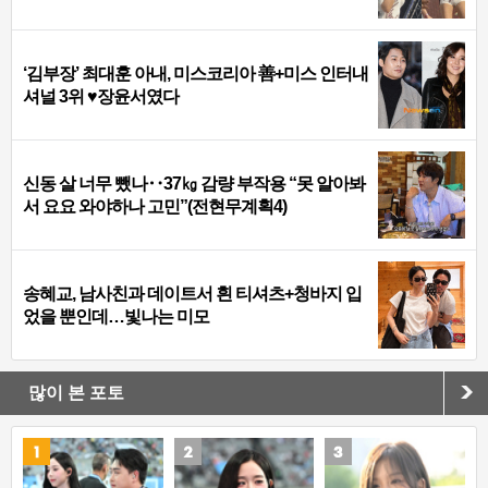
‘김부장’ 최대훈 아내, 미스코리아 善+미스 인터내
셔널 3위 ♥장윤서였다
신동 살 너무 뺐나‥37㎏ 감량 부작용 “못 알아봐
서 요요 와야하나 고민”(전현무계획4)
송혜교, 남사친과 데이트서 흰 티셔츠+청바지 입
었을 뿐인데…빛나는 미모
많이 본 포토