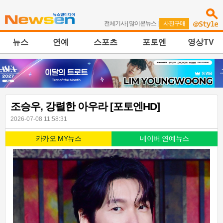
전체기사
|
많이본뉴스
|
사진구매
뉴스
연예
스포츠
포토엔
영상TV
조승우, 강렬한 아우라 [포토엔HD]
2026-07-08 11:58:31
카카오 MY뉴스
네이버 연예뉴스