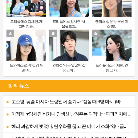
트리플에스 김채연, 개
트리플에스 김채연, 서
엔믹스 설윤 ‘눈부신 미
그맨 김규..
울월드컵..
소’[포..
트와이스 쯔위 ‘갓경 쓴
안효섭 ‘작은 얼굴에 잘
트리플에스 김채연, 인
훈녀’..
생김이 ..
형 그 자..
깜짝 뉴스
고소영, 낮술 마시다 노량진서 쫓겨나 “점심 때 4병 마셔”(바..
이정재, ♥임세령 비키니 인생샷 남겨주는 다정남‥파파라치에 ..
혜리 과감하게 벗었다, 탄수화물 끊고 끈 비니키 소화 ‘역대급..