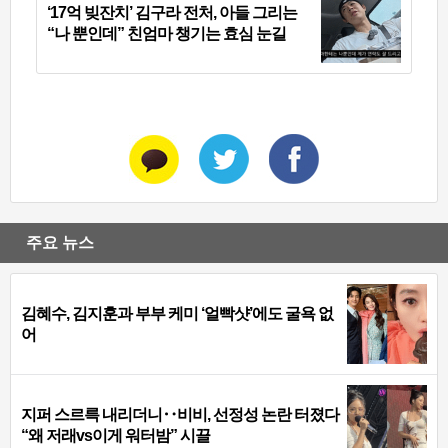
‘17억 빚잔치’ 김구라 전처, 아들 그리는
“나 뿐인데” 친엄마 챙기는 효심 눈길
주요 뉴스
김혜수, 김지훈과 부부 케미 ‘얼빡샷’에도 굴욕 없
어
지퍼 스르륵 내리더니‥비비, 선정성 논란 터졌다
“왜 저래vs이게 워터밤” 시끌