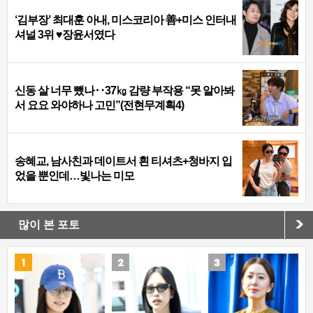
‘김부장’ 최대훈 아내, 미스코리아 善+미스 인터내
셔널 3위 ♥장윤서였다
신동 살 너무 뺐나‥37㎏ 감량 부작용 “못 알아봐
서 요요 와야하나 고민”(전현무계획4)
송혜교, 남사친과 데이트서 흰 티셔츠+청바지 입
었을 뿐인데…빛나는 미모
많이 본 포토