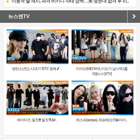
이동국 딸 재시, 파격 비키니 자태 깜짝…美 명문대 합격 후 리..
뉴스엔TV
방탄소년단, 시대가 ‘BTS’ 원해🎵 ..
미야오(MEOVV), 미모가 넘사벽 (출
국)[뉴스엔TV]
에이티즈, 둠칫❣️ 둠칫❣&#..
에스파(aespa), 죄송해요🥺🎤마이..