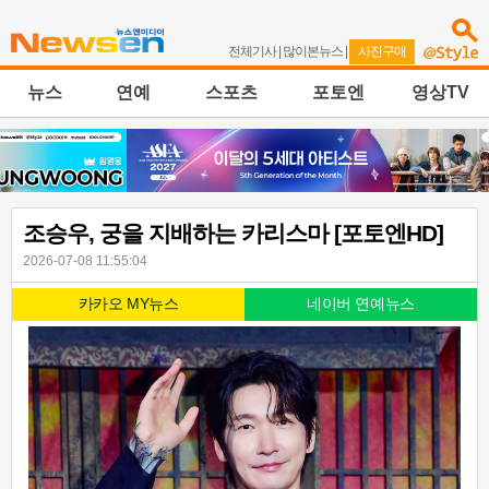
전체기사
|
많이본뉴스
|
사진구매
뉴스
연예
스포츠
포토엔
영상TV
조승우, 궁을 지배하는 카리스마 [포토엔HD]
2026-07-08 11:55:04
카카오 MY뉴스
네이버 연예뉴스