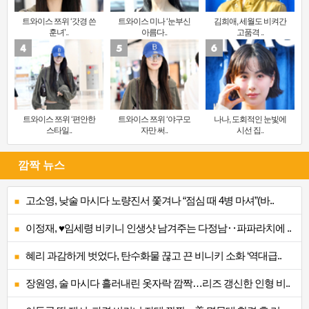
트와이스 쯔위 ‘갓경 쓴
트와이스 미나 ‘눈부신
김희애, 세월도 비켜간
훈녀’..
아름다..
고품격 ..
트와이스 쯔위 ‘편안한
트와이스 쯔위 ‘야구모
나나, 도회적인 눈빛에
스타일..
자만 써..
시선 집..
깜짝 뉴스
고소영, 낮술 마시다 노량진서 쫓겨나 “점심 때 4병 마셔”(바..
이정재, ♥임세령 비키니 인생샷 남겨주는 다정남‥파파라치에 ..
혜리 과감하게 벗었다, 탄수화물 끊고 끈 비니키 소화 ‘역대급..
장원영, 술 마시다 흘러내린 옷자락 깜짝…리즈 갱신한 인형 비..