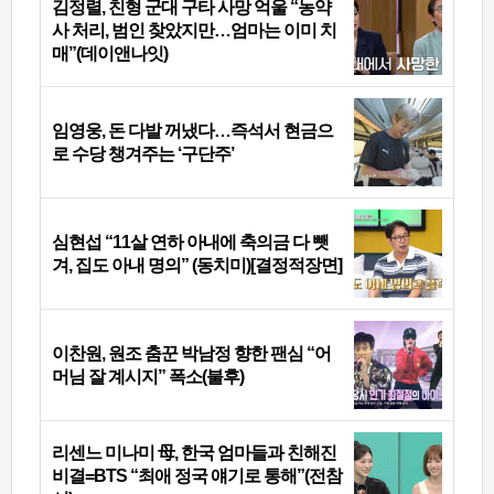
김정렬, 친형 군대 구타 사망 억울 “농약
사 처리, 범인 찾았지만…엄마는 이미 치
매”(데이앤나잇)
임영웅, 돈 다발 꺼냈다…즉석서 현금으
로 수당 챙겨주는 ‘구단주’
심현섭 “11살 연하 아내에 축의금 다 뺏
겨, 집도 아내 명의” (동치미)[결정적장면]
이찬원, 원조 춤꾼 박남정 향한 팬심 “어
머님 잘 계시지” 폭소(불후)
리센느 미나미 母, 한국 엄마들과 친해진
비결=BTS “최애 정국 얘기로 통해”(전참