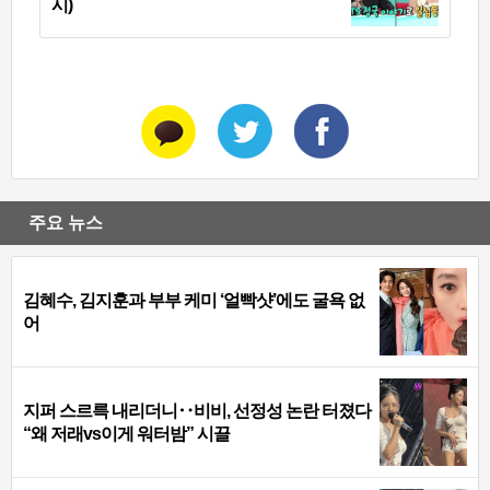
시)
주요 뉴스
김혜수, 김지훈과 부부 케미 ‘얼빡샷’에도 굴욕 없
어
지퍼 스르륵 내리더니‥비비, 선정성 논란 터졌다
“왜 저래vs이게 워터밤” 시끌