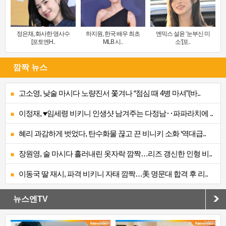
정은채, 화사한 명사수
하지원, 한국 배우 최초
엔믹스 설윤 ‘눈부신 미
[포토엔H..
MLB 시..
소’[포..
깜짝 뉴스
고소영, 낮술 마시다 노량진서 쫓겨나 “점심 때 4병 마셔”(바..
이정재, ♥임세령 비키니 인생샷 남겨주는 다정남‥파파라치에 ..
혜리 과감하게 벗었다, 탄수화물 끊고 끈 비니키 소화 ‘역대급..
장원영, 술 마시다 흘러내린 옷자락 깜짝…리즈 갱신한 인형 비..
이동국 딸 재시, 파격 비키니 자태 깜짝…美 명문대 합격 후 리..
뉴스엔TV