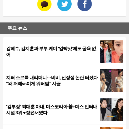
주요 뉴스
김혜수, 김지훈과 부부 케미 ‘얼빡샷’에도 굴욕 없
어
지퍼 스르륵 내리더니‥비비, 선정성 논란 터졌다
“왜 저래vs이게 워터밤” 시끌
‘김부장’ 최대훈 아내, 미스코리아 善+미스 인터내
셔널 3위 ♥장윤서였다