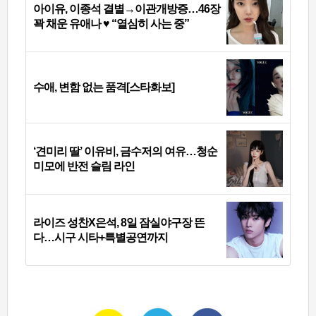
아이유, 이종석 결별→이관개방증…46장
꽉 채운 유애나 ♥ “열심히 사는 중”
수애, 변함 없는 품격[스타화보]
‘견미리 딸’ 이유비, 금수저의 여유…청순
미모에 반전 슬림 라인
라이즈 성찬X은석, 8일 잠실야구장 뜬
다…시구 시타+특별공연까지