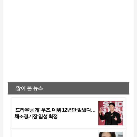
많이 본 뉴스
‘드라우닝 걔’ 우즈, 데뷔 12년만 일냈다…
체조경기장 입성 확정