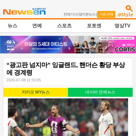
전체기사
|
많이본뉴스
|
사진구매
뉴스
연예
스포츠
포토엔
영상TV
“광고판 넘지마” 잉글랜드, 핸더슨 황당 부상
에 경계령
2026-07-08 11:53:05
카카오 MY뉴스
네이버 연예뉴스