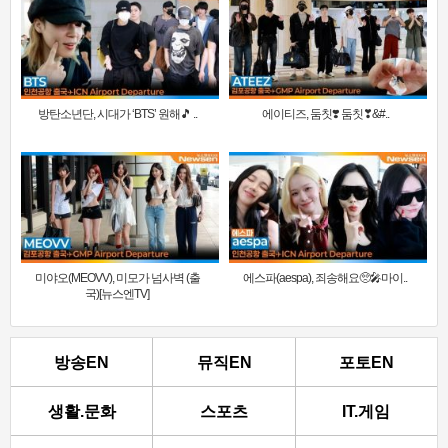
방탄소년단, 시대가 ‘BTS’ 원해🎵 ..
에이티즈, 둠칫❣️ 둠칫❣&#..
미야오(MEOVV), 미모가 넘사벽 (출
에스파(aespa), 죄송해요🥺🎤마이..
국)[뉴스엔TV]
방송EN
뮤직EN
포토EN
생활.문화
스포츠
IT.게임