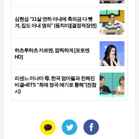
심현섭 “11살 연하 아내에 축의금 다 뺏
겨, 집도 아내 명의” (동치미)[결정적장면]
하츠투하츠 카르멘, 깜찍하게 [포토엔
HD]
리센느 미나미 母, 한국 엄마들과 친해진
비결=BTS “최애 정국 얘기로 통해”(전참
시)