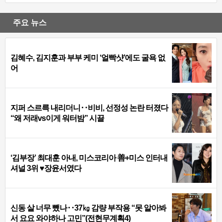
주요 뉴스
김혜수, 김지훈과 부부 케미 ‘얼빡샷’에도 굴욕 없
어
지퍼 스르륵 내리더니‥비비, 선정성 논란 터졌다
“왜 저래vs이게 워터밤” 시끌
‘김부장’ 최대훈 아내, 미스코리아 善+미스 인터내
셔널 3위 ♥장윤서였다
신동 살 너무 뺐나‥37㎏ 감량 부작용 “못 알아봐
서 요요 와야하나 고민”(전현무계획4)