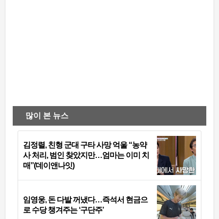
많이 본 뉴스
김정렬, 친형 군대 구타 사망 억울 “농약
사 처리, 범인 찾았지만…엄마는 이미 치
매”(데이앤나잇)
임영웅, 돈 다발 꺼냈다…즉석서 현금으
로 수당 챙겨주는 ‘구단주’