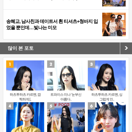
송혜교, 남사친과 데이트서 흰 티셔츠+청바지 입
었을 뿐인데…빛나는 미모
많이 본 포토
하츠투하츠 카르멘, 깜
트와이스 미나 ‘눈부신
하츠투하츠 카르멘, 싱
찍하게 [..
아름다..
그럽게 인..