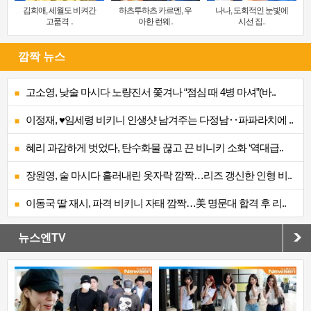
김희애, 세월도 비켜간
하츠투하츠 카르멘, 우
나나, 도회적인 눈빛에
고품격 ..
아한 런웨..
시선 집..
깜짝 뉴스
고소영, 낮술 마시다 노량진서 쫓겨나 “점심 때 4병 마셔”(바..
이정재, ♥임세령 비키니 인생샷 남겨주는 다정남‥파파라치에 ..
혜리 과감하게 벗었다, 탄수화물 끊고 끈 비니키 소화 ‘역대급..
장원영, 술 마시다 흘러내린 옷자락 깜짝…리즈 갱신한 인형 비..
이동국 딸 재시, 파격 비키니 자태 깜짝…美 명문대 합격 후 리..
뉴스엔TV