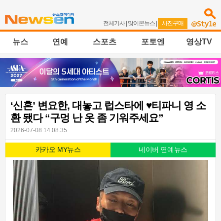
전체기사
|
많이본뉴스
|
사진구매
뉴스
연예
스포츠
포토엔
영상TV
‘신혼’ 변요한, 대놓고 럽스타에 ♥티파니 영 소
환 됐다 “구멍 난 옷 좀 기워주세요”
2026-07-08 14:08:35
카카오 MY뉴스
네이버 연예뉴스