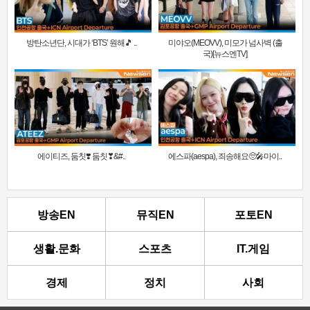
방탄소년단, 시대가 ‘BTS’ 원해🎵 ..
미야오(MEOVV), 미모가 넘사벽 (출
국)[뉴스엔TV]
에이티즈, 둠칫❣️ 둠칫❣&#..
에스파(aespa), 죄송해요🥺🎤마이..
방송EN
뮤직EN
포토EN
생활.문화
스포츠
IT.게임
경제
정치
사회