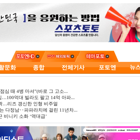
심 때 4병 마셔”(바로 그 고소...
…100억대 빌라도 팔고 14억 아파...
깜짝…리즈 갱신한 인형 비주얼
는 다정남‥파파라치에 걸린 11년차...
 비니키 소화 ‘역대급’