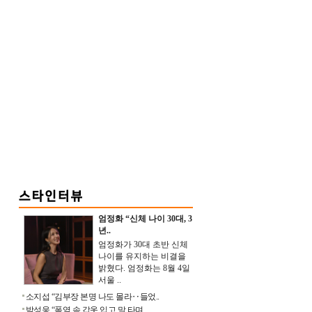
엄정화 “신체 나이 30대, 3
년..
엄정화가 30대 초반 신체
나이를 유지하는 비결을
밝혔다. 엄정화는 8월 4일
서울 ..
소지섭 “김부장 본명 나도 몰라‥들었..
박성웅 “폭염 속 갑옷 입고 말 타며 ..