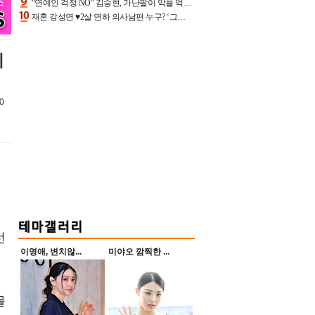
“연예인 걱정 NO” 김승현, 가난팔이 악플 억울할만‥아내+딸과 日 여행
재혼 강성연 ♥2살 연하 의사남편 누구? ‘그알’ 자문의에 훈남 비주얼 초엘리트 스펙 [종합]
이
0
선
이영애, 변치않...
미야오 깜찍한 ...
물