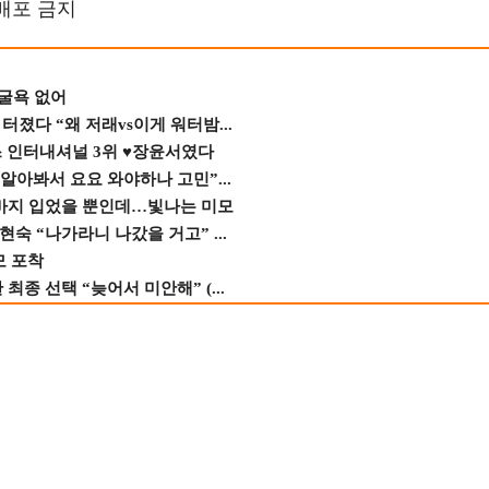
재배포 금지
 굴욕 없어
졌다 “왜 저래vs이게 워터밤...
스 인터내셔널 3위 ♥장윤서였다
 알아봐서 요요 와야하나 고민”...
바지 입었을 뿐인데…빛나는 미모
숙 “나가라니 나갔을 거고” ...
모 포착
종 선택 “늦어서 미안해” (...