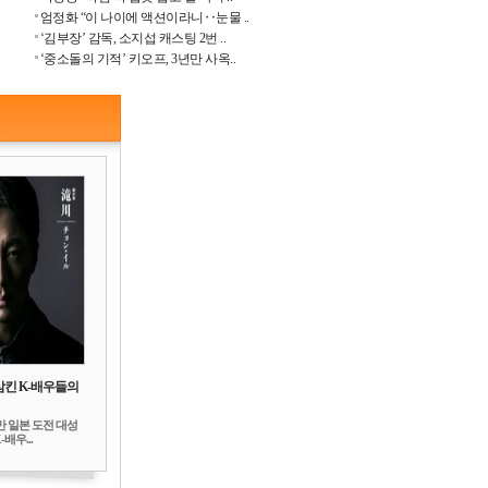
엄정화 “이 나이에 액션이라니‥눈물 ..
‘김부장’ 감독, 소지섭 캐스팅 2번 ..
‘중소돌의 기적’ 키오프, 3년만 사옥..
삼킨 K-배우들의
만 일본 도전 대성
배우...