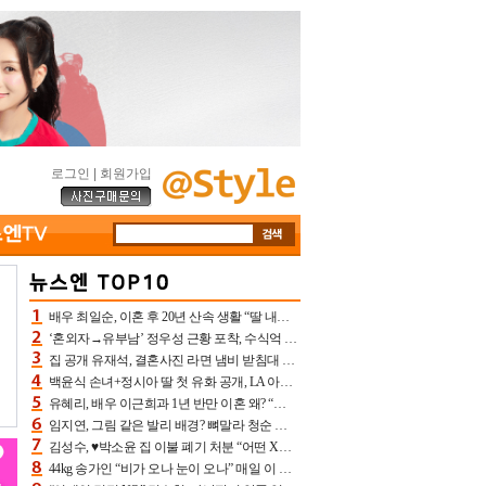
로그인
|
회원가입
배우 최일순, 이혼 후 20년 산속 생활 “딸 내가 버렸다고 원망‥맘 아파”(특종)[어제TV]
‘혼외자→유부남’ 정우성 근황 포착, 수식억 해킹 피해 후배 만났다 “존경하는”
집 공개 유재석, 결혼사진 라면 냄비 받침대 되고 분노‥가족사진도 피해(놀뭐)[어제TV]
백윤식 손녀+정시아 딸 첫 유화 공개, LA 아트쇼→서울국제조각페스타 작가다운 수준급 실력
유혜리, 배우 이근희과 1년 반만 이혼 왜? “식칼 꽂고 의자 던져” 충격 폭로(특종)[어제TV]
임지연, 그림 같은 발리 배경? 뼈말라 청순 비키니 핏에 상대 안 되네
김성수, ♥박소윤 집 이불 폐기 처분 “어떤 X이랑 썼을지 몰라” 질투(신랑수업2)[어제TV]
44kg 송가인 “비가 오나 눈이 오나” 매일 이 운동, 허벅지 근육량 상승+체지방 감소