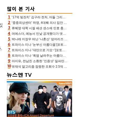
‘17억 빚잔치’ 김구라 전처, 아들 그리는 “나 뿐인데” 친엄마 챙기는 효심 눈길
‘중증외상센터’ 하영, 4대째 의사 집안 인증 “증조부, 고종 황제 진료”(옥문아)[어제TV]
있
류혜영 대학 시절 패션 센스에 민호 충격 “레몬색 레깅스에 다리 없는 줄”(나혼산)
여에스더, 예능서 민낯 공개했다가 댓글에 충격 “눈 왜 저렇게 처졌냐고”(에스더TV)
박나래 이장우 떠난 ‘나혼산’ 덩어리즈 왔다, 1인 1케이크에 팜유 전현무 충격[어제TV]
트와이스 미나 ‘눈부신 아름다움’[포토엔HD]
.
트와이스 미나 ‘대만으로 가요~’[포토엔HD]
트와이스 미나 ‘폭염 날려주는 아름다움’[포토엔HD]
아이유, 전남친 소환한 ‘인증샷’ 일파만파 속…남사친 변우석 선물도 남겼나 ‘훈훈’
유재석 알고리즘 점령한 조회수 2.5억 신박한 다비치, 강민경 덩달아 긴장(해투)