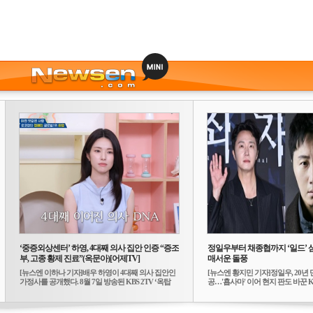
‘중증외상센터’ 하영, 4대째 의사 집안 인증 “증조
정일우부터 채종협까지 ‘일드’ 
부, 고종 황제 진료”(옥문아)[어제TV]
매서운 돌풍
[뉴스엔 이하나 기자]배우 하영이 4대째 의사 집안인
[뉴스엔 황지민 기자]정일우, 20년 
가정사를 공개했다. 8월 7일 방송된 KBS 2TV ‘옥탑
공…'횹사마' 이어 현지 판도 바꾼 K-
방...