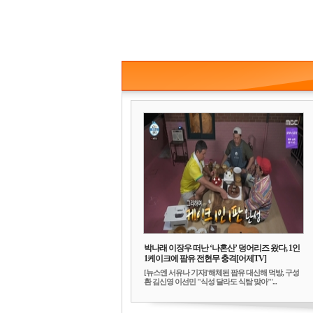
박나래 이장우 떠난 ‘나혼산’ 덩어리즈 왔다, 1인
1케이크에 팜유 전현무 충격[어제TV]
[뉴스엔 서유나 기자]'해체된 팜유 대신해 먹방, 구성
환 김신영 이선민 "식성 달라도 식탐 맞아"'...