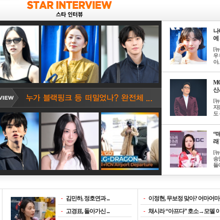
나
에 
[
우 
아, .
M
산서
[
자
도 
“매
래 
[
송
들이
-
김민하, 정호연과 ...
-
이정현, 무보정 맞아? 어마어마한
-
고경표, 돌아가신 ...
-
채시라 “아프다” 호소→모델 이소