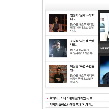
엄정화 “신체 나이 30
대, ...
[뉴스엔 배효주 기자]엄
정화가 30대 초반 신체
나이..
소지섭 “김부장 본명
나도...
[뉴스엔 하지원 기
자]'김부장' 소지섭이 ..
박성웅 “폭염 속 갑옷
입...
[뉴스엔 배효주 기자]박
성웅이 폭염에도 불구
하고 K..
-
트와이스 미나 이렇게 글래머였나, 드...
-
양정원, 으리으리한 집 공개 “시차 적...