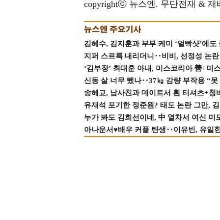
copyrightⓒ 뉴스엔. 무단전재 & 
김혜수, 김지훈과 부부 케미 ‘얼빡샷’에도
지퍼 스르륵 내리더니‥비비, 선정성 논란 터
‘김부장’ 최대훈 아내, 미스코리아 善+미
신동 살 너무 뺐나‥37㎏ 감량 부작용 “못
송혜교, 남사친과 데이트서 흰 티셔츠+청
유재석 포기한 정준원? 태도 논란 그만, 김현
누가 봐도 김희선이네, 中 열차서 여신 미
아나운서♥배우 커플 탄생‥이유빈, 유일한 최