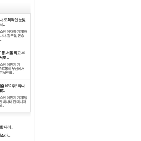
나, 도회적인 눈빛
시...
뉴스엔 이재하 기자]배
나나, 김무열, 윤승
.
C몽, 서울 찍고 부
도 ...
뉴스엔 이민지 기
]MC몽이 부산에서
콘서트를 ..
출 10% 줘” 박나
前...
뉴스엔 이민지 기자]방
인 박나래 전 매니저
 ..
 다리...
라 ...