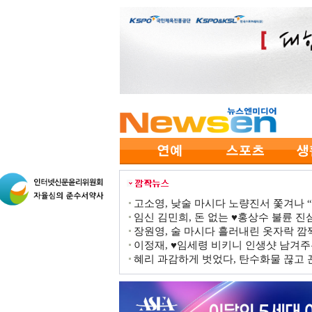
고소영, 낮술 마시다 노량진서 쫓겨나 “점
임신 김민희, 돈 없는 ♥홍상수 불륜 진심
장원영, 술 마시다 흘러내린 옷자락 
이정재, ♥임세령 비키니 인생샷 남겨주
혜리 과감하게 벗었다, 탄수화물 끊고 끈