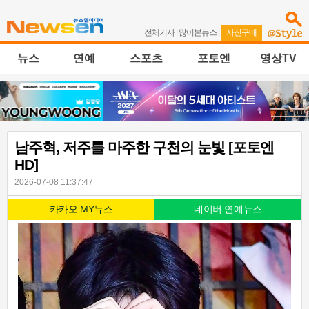
전체기사
|
많이본뉴스
|
사진구매
뉴스
연예
스포츠
포토엔
영상TV
남주혁, 저주를 마주한 구천의 눈빛 [포토엔
HD]
2026-07-08 11:37:47
카카오 MY뉴스
네이버 연예뉴스