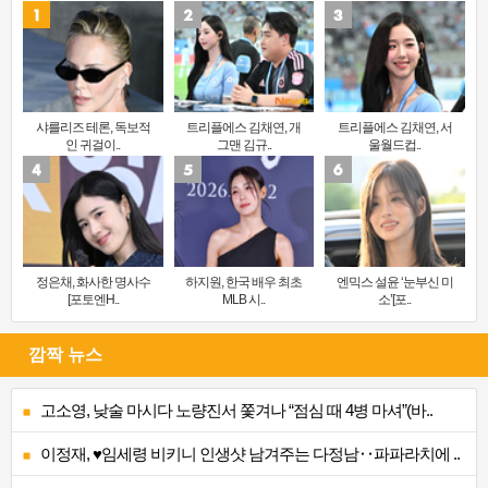
샤를리즈 테론, 독보적
트리플에스 김채연, 개
트리플에스 김채연, 서
인 귀걸이..
그맨 김규..
울월드컵..
정은채, 화사한 명사수
하지원, 한국 배우 최초
엔믹스 설윤 ‘눈부신 미
[포토엔H..
MLB 시..
소’[포..
깜짝 뉴스
고소영, 낮술 마시다 노량진서 쫓겨나 “점심 때 4병 마셔”(바..
이정재, ♥임세령 비키니 인생샷 남겨주는 다정남‥파파라치에 ..