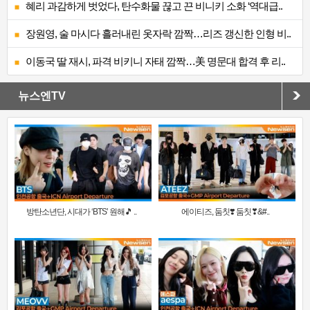
혜리 과감하게 벗었다, 탄수화물 끊고 끈 비니키 소화 ‘역대급..
장원영, 술 마시다 흘러내린 옷자락 깜짝…리즈 갱신한 인형 비..
이동국 딸 재시, 파격 비키니 자태 깜짝…美 명문대 합격 후 리..
뉴스엔TV
방탄소년단, 시대가 ‘BTS’ 원해🎵 ..
에이티즈, 둠칫❣️ 둠칫❣&#..