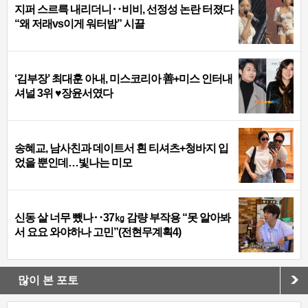
지퍼 스르륵 내리더니‥비비, 선정성 논란 터졌다
“왜 저래vs이게 워터밤” 시끌
‘김부장’ 최대훈 아내, 미스코리아 善+미스 인터내
셔널 3위 ♥장윤서였다
송혜교, 남사친과 데이트서 흰 티셔츠+청바지 입
었을 뿐인데…빛나는 미모
신동 살 너무 뺐나‥37㎏ 감량 부작용 “못 알아봐
서 요요 와야하나 고민”(전현무계획4)
많이 본 포토