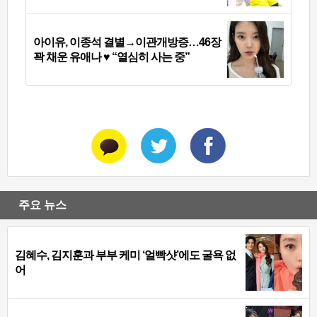
아이유, 이종석 결별→이관개방증…46장
꽉 채운 유애나 ♥ “열심히 사는 중”
주요 뉴스
김혜수, 김지훈과 부부 케미 ‘얼빡샷’에도 굴욕 없
어