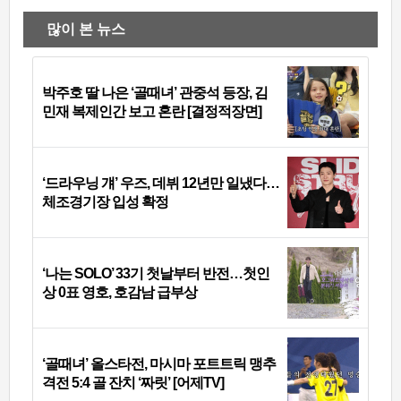
많이 본 뉴스
박주호 딸 나은 ‘골때녀’ 관중석 등장, 김
민재 복제인간 보고 혼란 [결정적장면]
‘드라우닝 걔’ 우즈, 데뷔 12년만 일냈다…
체조경기장 입성 확정
‘나는 SOLO’ 33기 첫날부터 반전…첫인
상 0표 영호, 호감남 급부상
‘골때녀’ 올스타전, 마시마 포트트릭 맹추
격전 5:4 골 잔치 ‘짜릿’ [어제TV]