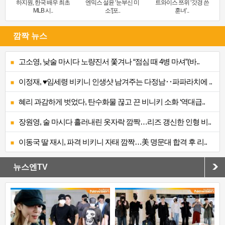
하지원, 한국 배우 최초
엔믹스 설윤 ‘눈부신 미
트와이스 쯔위 ‘갓경 쓴
MLB 시..
소’[포..
훈녀’..
깜짝 뉴스
고소영, 낮술 마시다 노량진서 쫓겨나 “점심 때 4병 마셔”(바..
이정재, ♥임세령 비키니 인생샷 남겨주는 다정남‥파파라치에 ..
혜리 과감하게 벗었다, 탄수화물 끊고 끈 비니키 소화 ‘역대급..
장원영, 술 마시다 흘러내린 옷자락 깜짝…리즈 갱신한 인형 비..
이동국 딸 재시, 파격 비키니 자태 깜짝…美 명문대 합격 후 리..
뉴스엔TV