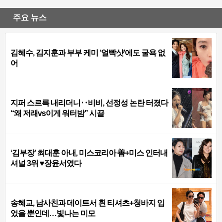
주요 뉴스
김혜수, 김지훈과 부부 케미 ‘얼빡샷’에도 굴욕 없
어
지퍼 스르륵 내리더니‥비비, 선정성 논란 터졌다
“왜 저래vs이게 워터밤” 시끌
‘김부장’ 최대훈 아내, 미스코리아 善+미스 인터내
셔널 3위 ♥장윤서였다
송혜교, 남사친과 데이트서 흰 티셔츠+청바지 입
었을 뿐인데…빛나는 미모