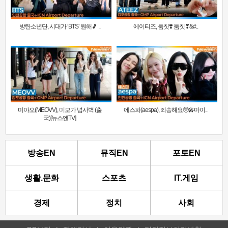
방탄소년단, 시대가 ‘BTS’ 원해🎵 ..
에이티즈, 둠칫❣️ 둠칫❣&#..
미야오(MEOVV), 미모가 넘사벽 (출
에스파(aespa), 죄송해요🥺🎤마이..
국)[뉴스엔TV]
방송EN
뮤직EN
포토EN
생활.문화
스포츠
IT.게임
경제
정치
사회