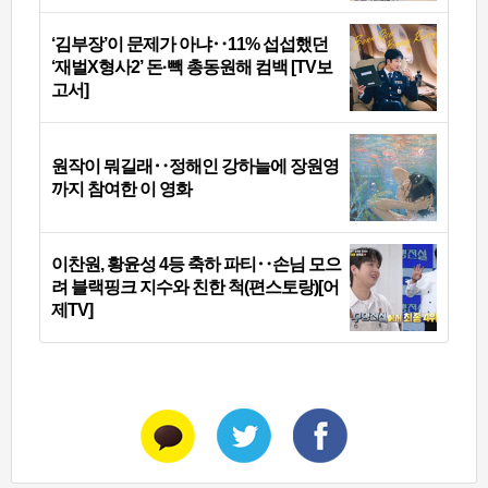
‘김부장’이 문제가 아냐‥11% 섭섭했던
‘재벌X형사2’ 돈·빽 총동원해 컴백 [TV보
고서]
원작이 뭐길래‥정해인 강하늘에 장원영
까지 참여한 이 영화
이찬원, 황윤성 4등 축하 파티‥손님 모으
려 블랙핑크 지수와 친한 척(편스토랑)[어
제TV]