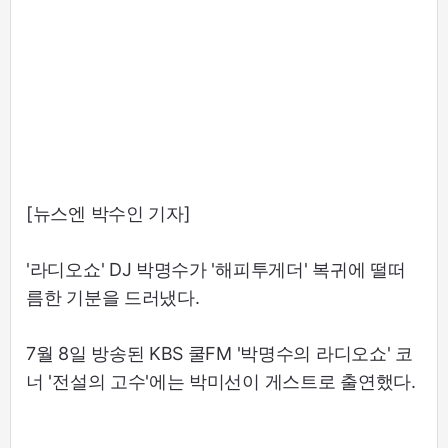
[뉴스엔 박수인 기자]
'라디오쇼' DJ 박명수가 '해피투게더' 복귀에 떨떠
름한 기분을 드러냈다.
7월 8일 방송된 KBS 쿨FM '박명수의 라디오쇼' 코
너 '전설의 고수'에는 박미선이 게스트로 출연했다.