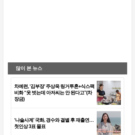
많이 본 뉴스
차예련, ‘김부장’ 주상욱 링거투혼+식스팩
비화 “옷 벗는데 아저씨는 안 된다고”(차
장금)
‘나솔사계’ 국화, 경수와 결별 후 재출연…
첫인상 3표 몰표