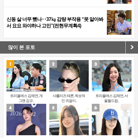
신동 살 너무 뺐나‥37㎏ 감량 부작용 “못 알아봐
서 요요 와야하나 고민”(전현무계획4)
많이 본 포토
트리플에스 김채연, 개
샤를리즈 테론, 독보적
트리플에스 김채연, 서
그맨 김규..
인 귀걸이..
울월드컵..