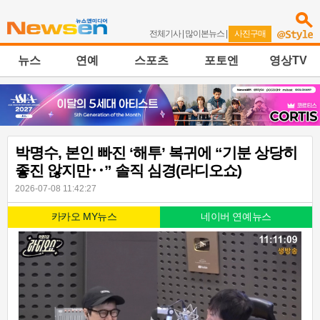
전체기사
|
많이본뉴스
|
사진구매
뉴스
연예
스포츠
포토엔
영상TV
박명수, 본인 빠진 ‘해투’ 복귀에 “기분 상당히
좋진 않지만‥” 솔직 심경(라디오쇼)
2026-07-08 11:42:27
카카오 MY뉴스
네이버 연예뉴스