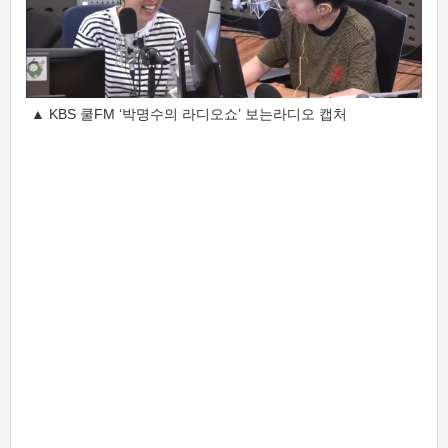
▲ KBS 쿨FM ‘박명수의 라디오쇼’ 보는라디오 캡처