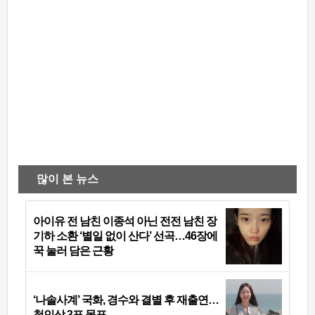
많이 본 뉴스
아이유 전 남친 이종석 아닌 전전 남친 장
기하 소환 ‘별일 없이 산다’ 선곡…46장에
꾹 눌러 담은 근황
‘나솔사계’ 국화, 경수와 결별 후 재출연…
첫인상 3표 몰표