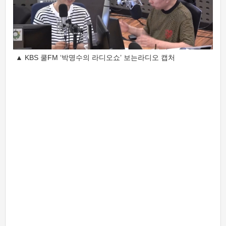
▲ KBS 쿨FM ‘박명수의 라디오쇼’ 보는라디오 캡처