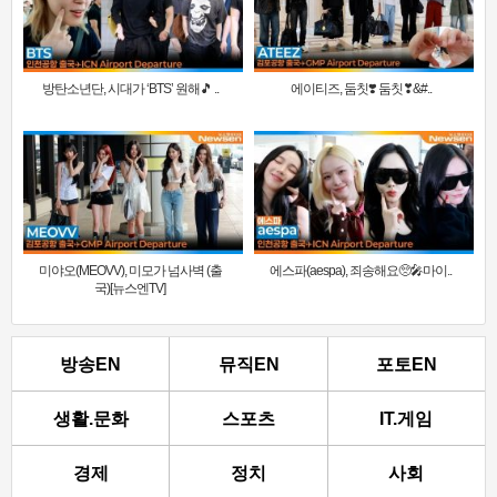
방탄소년단, 시대가 ‘BTS’ 원해🎵 ..
에이티즈, 둠칫❣️ 둠칫❣&#..
미야오(MEOVV), 미모가 넘사벽 (출
에스파(aespa), 죄송해요🥺🎤마이..
국)[뉴스엔TV]
방송EN
뮤직EN
포토EN
생활.문화
스포츠
IT.게임
경제
정치
사회