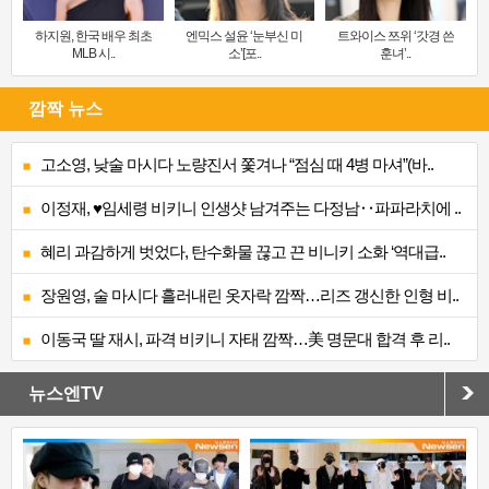
하지원, 한국 배우 최초
엔믹스 설윤 ‘눈부신 미
트와이스 쯔위 ‘갓경 쓴
MLB 시..
소’[포..
훈녀’..
깜짝 뉴스
고소영, 낮술 마시다 노량진서 쫓겨나 “점심 때 4병 마셔”(바..
이정재, ♥임세령 비키니 인생샷 남겨주는 다정남‥파파라치에 ..
혜리 과감하게 벗었다, 탄수화물 끊고 끈 비니키 소화 ‘역대급..
장원영, 술 마시다 흘러내린 옷자락 깜짝…리즈 갱신한 인형 비..
이동국 딸 재시, 파격 비키니 자태 깜짝…美 명문대 합격 후 리..
뉴스엔TV