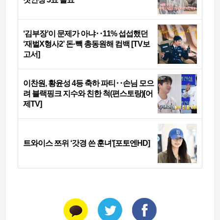
‘김부장’이 문제가 아냐‥11% 섭섭했던
‘재벌X형사2’ 돈·빽 총동원해 컴백 [TV보
고서]
이찬원, 황윤성 4등 축하 파티‥손님 모으
려 블랙핑크 지수와 친한 척(편스토랑)[어
제TV]
트와이스 쯔위 ‘갓경 쓴 훈녀’[포토엔HD]