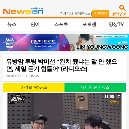
전체기사
|
많이본뉴스
|
사진구매
뉴스
연예
스포츠
포토엔
영상TV
유방암 투병 박미선 “완치 됐냐는 말 안 했으
면, 제일 듣기 힘들어”(라디오쇼)
2026-07-08 11:35:36
카카오 MY뉴스
네이버 연예뉴스