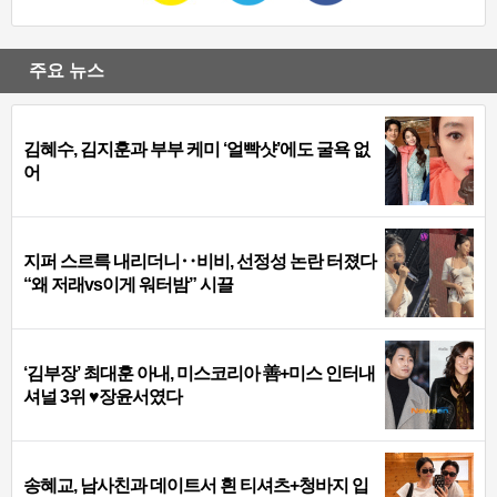
주요 뉴스
김혜수, 김지훈과 부부 케미 ‘얼빡샷’에도 굴욕 없
어
지퍼 스르륵 내리더니‥비비, 선정성 논란 터졌다
“왜 저래vs이게 워터밤” 시끌
‘김부장’ 최대훈 아내, 미스코리아 善+미스 인터내
셔널 3위 ♥장윤서였다
송혜교, 남사친과 데이트서 흰 티셔츠+청바지 입