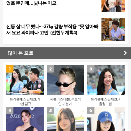
었을 뿐인데…빛나는 미모
신동 살 너무 뺐나‥37㎏ 감량 부작용 “못 알아봐
서 요요 와야하나 고민”(전현무계획4)
많이 본 포토
트리플에스 김채연, 개
샤를리즈 테론, 독보적
트리플에스 김채연, 서
그맨 김규..
인 귀걸이..
울월드컵..