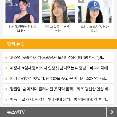
하지원, 한국 배우 최초
엔믹스 설윤 ‘눈부신 미
트와이스 쯔위 ‘갓경 쓴
MLB 시..
소’[포..
훈녀’..
깜짝 뉴스
고소영, 낮술 마시다 노량진서 쫓겨나 “점심 때 4병 마셔”(바..
이정재, ♥임세령 비키니 인생샷 남겨주는 다정남‥파파라치에 ..
혜리 과감하게 벗었다, 탄수화물 끊고 끈 비니키 소화 ‘역대급..
장원영, 술 마시다 흘러내린 옷자락 깜짝…리즈 갱신한 인형 비..
이동국 딸 재시, 파격 비키니 자태 깜짝…美 명문대 합격 후 리..
뉴스엔TV