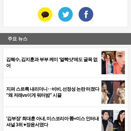
주요 뉴스
김혜수, 김지훈과 부부 케미 ‘얼빡샷’에도 굴욕 없
어
지퍼 스르륵 내리더니‥비비, 선정성 논란 터졌다
“왜 저래vs이게 워터밤” 시끌
‘김부장’ 최대훈 아내, 미스코리아 善+미스 인터내
셔널 3위 ♥장윤서였다