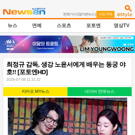
전체기사
|
많이본뉴스
|
사진구매
뉴스
연예
스포츠
포토엔
영상TV
최정규 감독, 생강 노윤서에게 배우는 동궁 야
호!! [포토엔HD]
2026-07-08 11:31:32
카카오 MY뉴스
네이버 연예뉴스