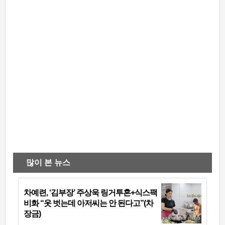
많이 본 뉴스
차예련, ‘김부장’ 주상욱 링거투혼+식스팩
비화 “옷 벗는데 아저씨는 안 된다고”(차
장금)