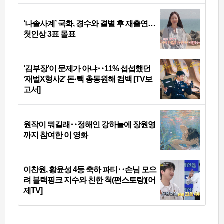
‘나솔사계’ 국화, 경수와 결별 후 재출연…
첫인상 3표 몰표
‘김부장’이 문제가 아냐‥11% 섭섭했던
‘재벌X형사2’ 돈·빽 총동원해 컴백 [TV보
고서]
원작이 뭐길래‥정해인 강하늘에 장원영
까지 참여한 이 영화
이찬원, 황윤성 4등 축하 파티‥손님 모으
려 블랙핑크 지수와 친한 척(편스토랑)[어
제TV]