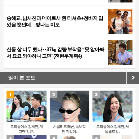
송혜교, 남사친과 데이트서 흰 티셔츠+청바지 입
었을 뿐인데…빛나는 미모
신동 살 너무 뺐나‥37㎏ 감량 부작용 “못 알아봐
서 요요 와야하나 고민”(전현무계획4)
많이 본 포토
트리플에스 김채연, 개
샤를리즈 테론, 독보적
트리플에스 김채연, 서
그맨 김규..
인 귀걸이..
울월드컵..