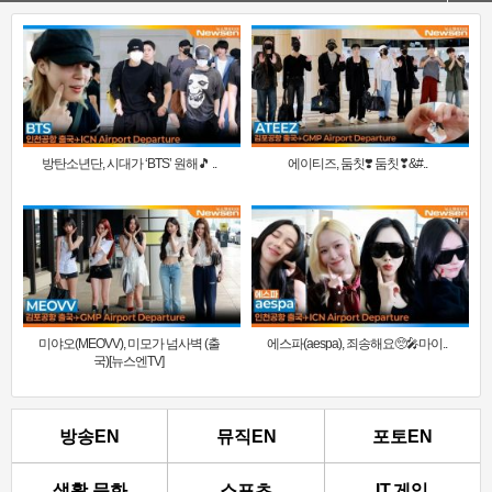
방탄소년단, 시대가 ‘BTS’ 원해🎵 ..
에이티즈, 둠칫❣️ 둠칫❣&#..
미야오(MEOVV), 미모가 넘사벽 (출
에스파(aespa), 죄송해요🥺🎤마이..
국)[뉴스엔TV]
방송EN
뮤직EN
포토EN
생활.문화
스포츠
IT.게임