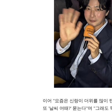
이어 "요즘은 신랑이 더위를 많이 탄
또 '날씨 어때?' 묻는다"며 "그래