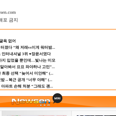
en.com
재배포 금지
 굴욕 없어
졌다 “왜 저래vs이게 워터밤...
스 인터내셔널 3위 ♥장윤서였다
바지 입었을 뿐인데…빛나는 미모
 알아봐서 요요 와야하나 고민”...
종 선택 “늦어서 미안해” (...
→복근 공개 “너무 야해” (...
 아파트 손해 처분 “그래도 괜...