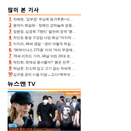
차예련, ‘김부장’ 주상욱 링거투혼+식스팩 비화 “옷 벗는데 아저씨는 안 된다고”(차장금)
원작이 뭐길래‥정해인 강하늘에 장원영까지 참여한 이 영화
장윤정, 김경욱 ‘T팬티’ 발언에 정색 “묻지 않았는데, 그것도 성희롱”(장공장)
차인표 동생 구강암 사망 회상 “마지막 순간 동생 손 잡아준 신애라, 두고두고 고마워” (신애라이프)
이지아, 48세 생일‥관리 어떻게 하길래 놀라운 동안 미모
‘SK하이닉스 275층’ 미자 “머리 뚜껑에서 사, 주식만 안 해도 돈 버는 것”
76세 리차드 기어, 48살 어린 20대 女배우와 로맨스‥허리 감싼 손 포착[할리우드비하인드]
박진희, 최재성 용서할까? ‘붉은 진주’ 오늘(7일) 결말 나온다
허남준, 민소매 입고 고기 굽는 차세계 실존…영케이도 감탄한 팔근육(공케이)
김규원 공익 시절 미담→교사+학부모 추가 미담 속출 “휠체어 탄 아이와 산책도”[종합]