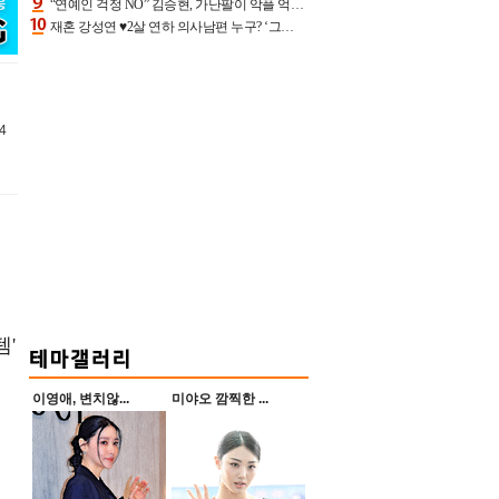
“연예인 걱정 NO” 김승현, 가난팔이 악플 억울할만‥아내+딸과 日 여행
재혼 강성연 ♥2살 연하 의사남편 누구? ‘그알’ 자문의에 훈남 비주얼 초엘리트 스펙 [종합]
4
템'
이영애, 변치않...
미야오 깜찍한 ...
면