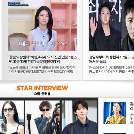
‘중증외상센터’ 하영, 4대째 의사 집안 인증 “증조
정일우부터 채종협까지 ‘일드’ 
부, 고종 황제 진료”(옥문아)[어제TV]
매서운 돌풍
[뉴스엔 이하나 기자]배우 하영이 4대째 의사 집안인
[뉴스엔 황지민 기자]정일우, 20년 
가정사를 공개했다. 8월 7일 방송된 KBS 2TV ‘옥탑
공…'횹사마' 이어 현지 판도 바꾼 K-
방...
김
간 
[
우 
아, .