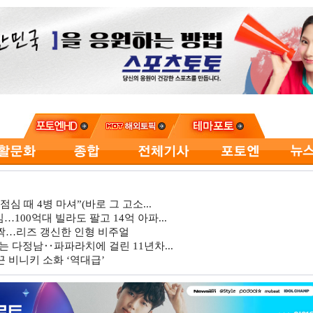
심 때 4병 마셔”(바로 그 고소...
…100억대 빌라도 팔고 14억 아파...
깜짝…리즈 갱신한 인형 비주얼
는 다정남‥파파라치에 걸린 11년차...
 비니키 소화 ‘역대급’