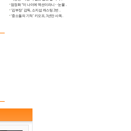
엄정화 “이 나이에 액션이라니‥눈물 ..
‘김부장’ 감독, 소지섭 캐스팅 2번 ..
‘중소돌의 기적’ 키오프, 3년만 사옥..