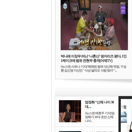
박나래 이장우 떠난 ‘나혼산’ 덩어리즈 왔다, 1인
1케이크에 팜유 전현무 충격[어제TV]
[뉴스엔 서유나 기자]'해체된 팜유 대신해 먹방, 구성
환 김신영 이선민 "식성 달라도 식탐 맞아"'...
엄정화 “신체 나이 30
대, ...
[뉴스엔 배효주 기자]엄
정화가 30대 초반 신체
나이..