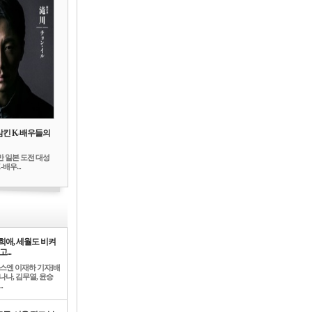
삼킨 K-배우들의
만 일본 도전 대성
배우...
희애, 세월도 비켜
고...
뉴스엔 이재하 기자]배
나나, 김무열, 윤승
.