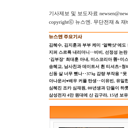
기사제보 및 보도자료 newsen@news
copyrightⓒ 뉴스엔. 무단전재 & 
김혜수, 김지훈과 부부 케미 ‘얼빡샷’에도
지퍼 스르륵 내리더니‥비비, 선정성 논란 터
‘김부장’ 최대훈 아내, 미스코리아 善+미
송혜교, 남사친과 데이트서 흰 티셔츠+청
신동 살 너무 뺐나‥37㎏ 감량 부작용 “못
아나운서♥배우 커플 탄생‥이유빈, 유일한 최
심혜진 조카 심재원, 00년생과 단둘이 하룻밤
삼성전자 4만 원대에 산 김구라, 15년 보유