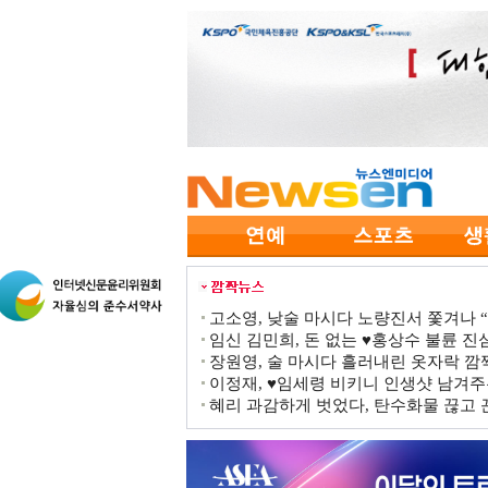
고소영, 낮술 마시다 노량진서 쫓겨나 “점
임신 김민희, 돈 없는 ♥홍상수 불륜 진심
장원영, 술 마시다 흘러내린 옷자락 
이정재, ♥임세령 비키니 인생샷 남겨주
혜리 과감하게 벗었다, 탄수화물 끊고 끈