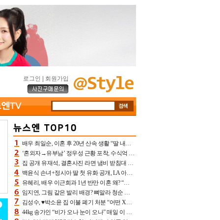
로그인
|
회원가입
배우 최일순, 이혼 후 20년 산속 생활 “딸 내가 버렸다고 원망‥맘 아파”(특종)[어제TV]
‘혼외자→유부남’ 정우성 근황 포착, 수식억 해킹 피해 후배 만났다 “존경하는”
집 공개 유재석, 결혼사진 라면 냄비 받침대 되고 분노‥가족사진도 피해(놀뭐)[어제TV]
백윤식 손녀+정시아 딸 첫 유화 공개, LA 아트쇼→서울국제조각페스타 작가다운 수준급 실력
유혜리, 배우 이근희과 1년 반만 이혼 왜? “식칼 꽂고 의자 던져” 충격 폭로(특종)[어제TV]
임지연, 그림 같은 발리 배경? 뼈말라 청순 비키니 핏에 상대 안 되네
김성수, ♥박소윤 집 이불 폐기 처분 “어떤 X이랑 썼을지 몰라” 질투(신랑수업2)[어제TV]
44kg 송가인 “비가 오나 눈이 오나” 매일 이 운동, 허벅지 근육량 상승+체지방 감소