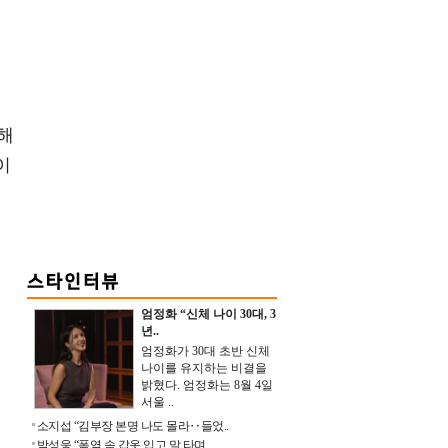
해
이
두
엄정화 “신체 나이 30대, 3
년..
엄정화가 30대 초반 신체
나이를 유지하는 비결을
밝혔다. 엄정화는 8월 4일
서울 ..
소지섭 “김부장 본명 나도 몰라‥들었..
박성웅 “폭염 속 갑옷 입고 말 타며 ..