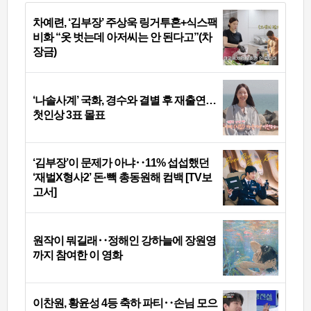
차예련, ‘김부장’ 주상욱 링거투혼+식스팩
비화 “옷 벗는데 아저씨는 안 된다고”(차
장금)
‘나솔사계’ 국화, 경수와 결별 후 재출연…
첫인상 3표 몰표
‘김부장’이 문제가 아냐‥11% 섭섭했던
‘재벌X형사2’ 돈·빽 총동원해 컴백 [TV보
고서]
원작이 뭐길래‥정해인 강하늘에 장원영
까지 참여한 이 영화
이찬원, 황윤성 4등 축하 파티‥손님 모으