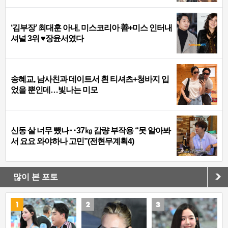
‘김부장’ 최대훈 아내, 미스코리아 善+미스 인터내
셔널 3위 ♥장윤서였다
송혜교, 남사친과 데이트서 흰 티셔츠+청바지 입
었을 뿐인데…빛나는 미모
신동 살 너무 뺐나‥37㎏ 감량 부작용 “못 알아봐
서 요요 와야하나 고민”(전현무계획4)
많이 본 포토