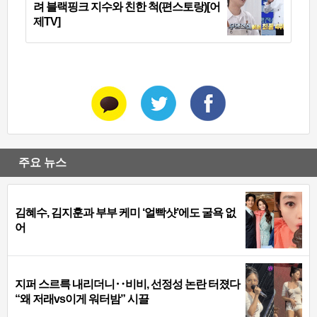
려 블랙핑크 지수와 친한 척(편스토랑)[어
제TV]
주요 뉴스
김혜수, 김지훈과 부부 케미 ‘얼빡샷’에도 굴욕 없
어
지퍼 스르륵 내리더니‥비비, 선정성 논란 터졌다
“왜 저래vs이게 워터밤” 시끌