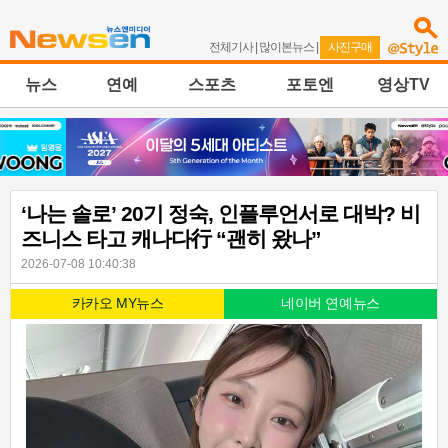
전체기사
|
많이본뉴스
|
사진구매
뉴스
연예
스포츠
포토엔
영상TV
‘나는 솔로’ 20기 정숙, 인플루언서로 대박? 비
즈니스 타고 캐나다行 “괜히 왔나”
2026-07-08 10:40:38
카카오 MY뉴스
네이버 연예뉴스