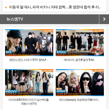
이동국 딸 재시, 파격 비키니 자태 깜짝…美 명문대 합격 후 리..
뉴스엔TV
방탄소년단, 시대가 ‘BTS’ 원해🎵 ..
에이티즈, 둠칫❣️ 둠칫❣&#..
미야오(MEOVV), 미모가 넘사벽 (출
에스파(aespa), 죄송해요🥺🎤마이..
국)[뉴스엔TV]