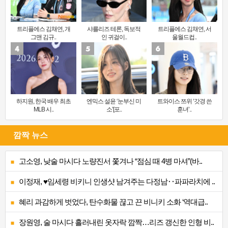
트리플에스 김채연, 개
샤를리즈 테론, 독보적
트리플에스 김채연, 서
그맨 김규..
인 귀걸이..
울월드컵..
하지원, 한국 배우 최초
엔믹스 설윤 ‘눈부신 미
트와이스 쯔위 ‘갓경 쓴
MLB 시..
소’[포..
훈녀’..
깜짝 뉴스
고소영, 낮술 마시다 노량진서 쫓겨나 “점심 때 4병 마셔”(바..
이정재, ♥임세령 비키니 인생샷 남겨주는 다정남‥파파라치에 ..
혜리 과감하게 벗었다, 탄수화물 끊고 끈 비니키 소화 ‘역대급..
장원영, 술 마시다 흘러내린 옷자락 깜짝…리즈 갱신한 인형 비..