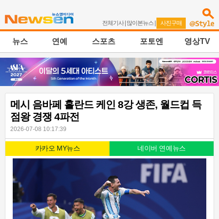
전체기사
|
많이본뉴스
|
사진구매
뉴스
연예
스포츠
포토엔
영상TV
메시 음바페 홀란드 케인 8강 생존, 월드컵 득
점왕 경쟁 4파전
2026-07-08 10:17:39
카카오 MY뉴스
네이버 연예뉴스