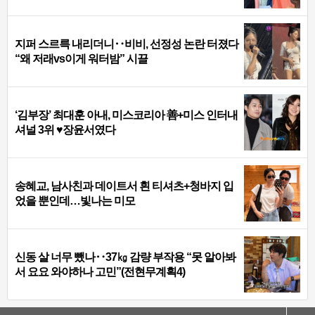
지퍼 스르륵 내리더니‥비비, 선정성 논란 터졌다
“왜 저래vs이게 워터밤” 시끌
‘김부장’ 최대훈 아내, 미스코리아 善+미스 인터내
셔널 3위 ♥장윤서였다
송혜교, 남사친과 데이트서 흰 티셔츠+청바지 입
었을 뿐인데…빛나는 미모
신동 살 너무 뺐나‥37㎏ 감량 부작용 “못 알아봐
서 요요 와야하나 고민”(전현무계획4)