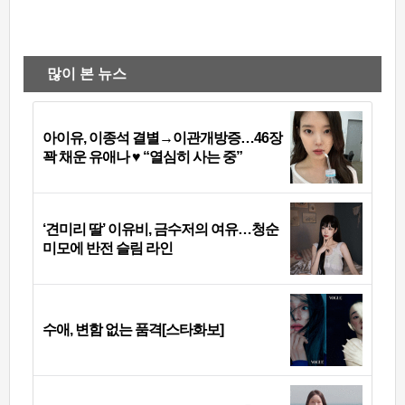
많이 본 뉴스
아이유, 이종석 결별→이관개방증…46장
꽉 채운 유애나 ♥ “열심히 사는 중”
‘견미리 딸’ 이유비, 금수저의 여유…청순
미모에 반전 슬림 라인
수애, 변함 없는 품격[스타화보]