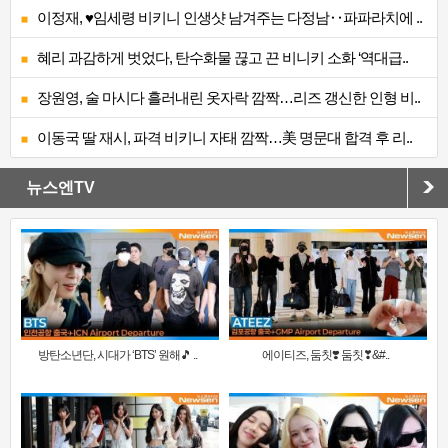
이정재, ♥임세령 비키니 인생샷 남겨주는 다정남‥파파라치에 ..
혜리 과감하게 벗었다, 탄수화물 끊고 끈 비니키 소화 ‘역대급..
장원영, 술 마시다 흘러내린 옷자락 깜짝…리즈 갱신한 인형 비..
이동국 딸 재시, 파격 비키니 자태 깜짝…美 명문대 합격 후 리..
뉴스엔TV
방탄소년단, 시대가 ‘BTS’ 원해🎵 ..
에이티즈, 둠칫❣️ 둠칫❣&#..