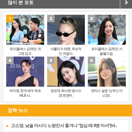
많이 본 포토
트리플에스 김채연, 개
샤를리즈 테론, 독보적
트리플에스 김채연, 서
그맨 김규..
인 귀걸이..
울월드컵..
하지원, 한국 배우 최초
정은채, 화사한 명사수
엔믹스 설윤 ‘눈부신 미
MLB 시..
[포토엔H..
소’[포..
깜짝 뉴스
고소영, 낮술 마시다 노량진서 쫓겨나 “점심 때 4병 마셔”(바..