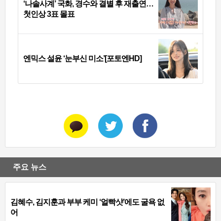
‘나솔사계’ 국화, 경수와 결별 후 재출연…
첫인상 3표 몰표
엔믹스 설윤 ‘눈부신 미소’[포토엔HD]
주요 뉴스
김혜수, 김지훈과 부부 케미 ‘얼빡샷’에도 굴욕 없
어