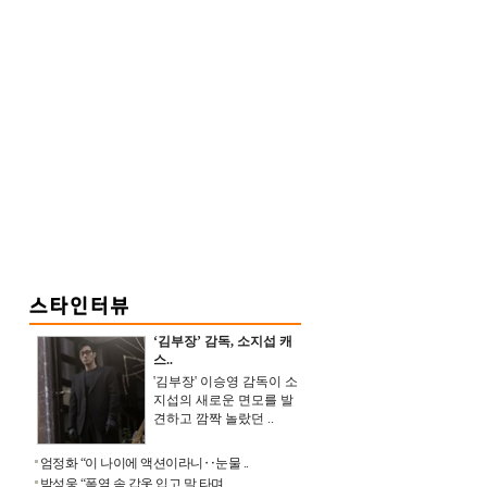
‘김부장’ 감독, 소지섭 캐
스..
'김부장' 이승영 감독이 소
지섭의 새로운 면모를 발
견하고 깜짝 놀랐던 ..
엄정화 “이 나이에 액션이라니‥눈물 ..
박성웅 “폭염 속 갑옷 입고 말 타며 ..