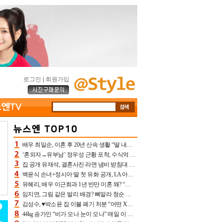
로그인
|
회원가입
배우 최일순, 이혼 후 20년 산속 생활 “딸 내가 버렸다고 원망‥맘 아파”(특종)[어제TV]
‘혼외자→유부남’ 정우성 근황 포착, 수식억 해킹 피해 후배 만났다 “존경하는”
집 공개 유재석, 결혼사진 라면 냄비 받침대 되고 분노‥가족사진도 피해(놀뭐)[어제TV]
백윤식 손녀+정시아 딸 첫 유화 공개, LA 아트쇼→서울국제조각페스타 작가다운 수준급 실력
유혜리, 배우 이근희과 1년 반만 이혼 왜? “식칼 꽂고 의자 던져” 충격 폭로(특종)[어제TV]
임지연, 그림 같은 발리 배경? 뼈말라 청순 비키니 핏에 상대 안 되네
김성수, ♥박소윤 집 이불 폐기 처분 “어떤 X이랑 썼을지 몰라” 질투(신랑수업2)[어제TV]
44kg 송가인 “비가 오나 눈이 오나” 매일 이 운동, 허벅지 근육량 상승+체지방 감소