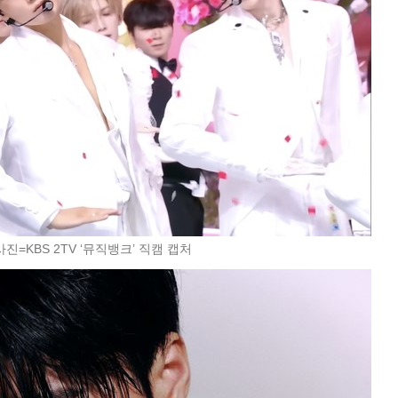
사진=KBS 2TV ‘뮤직뱅크’ 직캠 캡처