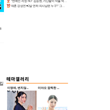
“연예인 걱정 NO” 김승현, 가난팔이 악플 억울할만‥아내+딸과 日 여행
재혼 강성연 ♥2살 연하 의사남편 누구? ‘그알’ 자문의에 훈남 비주얼 초엘리트 스펙 [종합]
8
 킬
이영애, 변치않...
미야오 깜찍한 ...