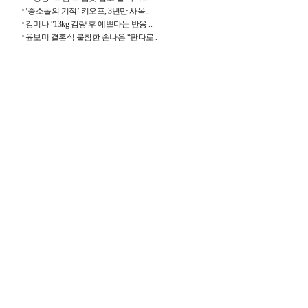
‘중소돌의 기적’ 키오프, 3년만 사옥..
강미나 “13kg 감량 후 예쁘다는 반응 ..
윤보미 결혼식 불참한 손나은 “판다로..