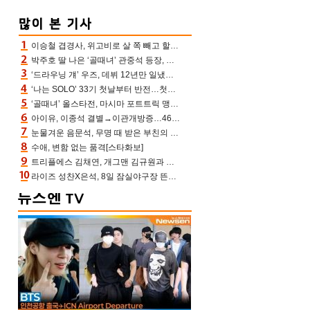
이승철 겹경사, 위고비로 살 쪽 빼고 할아버지 된다‥마음으로 낳은 딸 임신 자랑(유퀴즈)
박주호 딸 나은 ‘골때녀’ 관중석 등장, 김민재 복제인간 보고 혼란 [결정적장면]
‘드라우닝 걔’ 우즈, 데뷔 12년만 일냈다…체조경기장 입성 확정
‘나는 SOLO’ 33기 첫날부터 반전…첫인상 0표 영호, 호감남 급부상
‘골때녀’ 올스타전, 마시마 포트트릭 맹추격전 5:4 골 잔치 ‘짜릿’ [어제TV]
아이유, 이종석 결별→이관개방증…46장 꽉 채운 유애나 ♥ “열심히 사는 중”
눈물겨운 음문석, 무명 때 받은 부친의 전재산→폐암 父 세상 떠나기 전 여행(유퀴즈)[어제TV]
수애, 변함 없는 품격[스타화보]
트리플에스 김채연, 개그맨 김규원과 함께 프리뷰쇼 진행 [포토엔HD]
라이즈 성찬X은석, 8일 잠실야구장 뜬다…시구 시타+특별공연까지