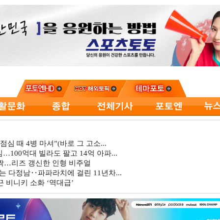
심 때 4병 마셔”(바로 그 고소...
…100억대 빌라도 팔고 14억 아파...
깜짝…리즈 갱신한 인형 비주얼
는 다정남‥파파라치에 걸린 11년차...
 비니키 소화 ‘역대급’