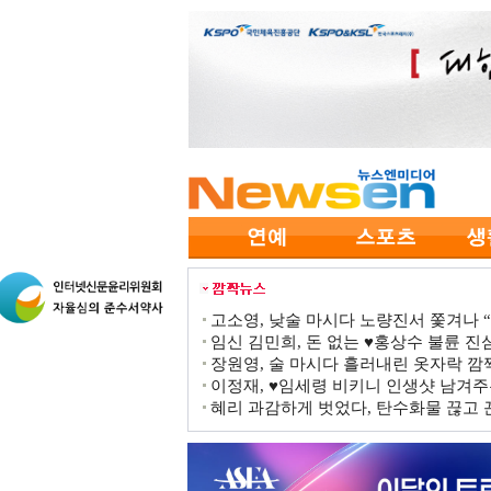
고소영, 낮술 마시다 노량진서 쫓겨나 “점
임신 김민희, 돈 없는 ♥홍상수 불륜 진심
장원영, 술 마시다 흘러내린 옷자락 
이정재, ♥임세령 비키니 인생샷 남겨주
혜리 과감하게 벗었다, 탄수화물 끊고 끈