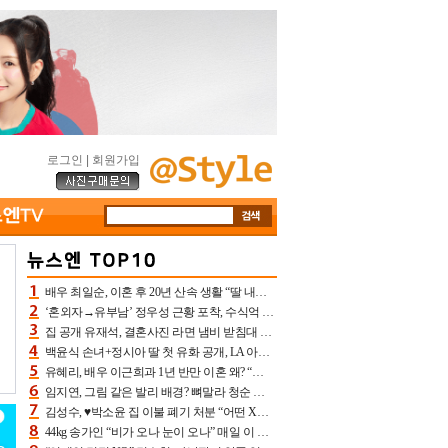
로그인
|
회원가입
배우 최일순, 이혼 후 20년 산속 생활 “딸 내가 버렸다고 원망‥맘 아파”(특종)[어제TV]
‘혼외자→유부남’ 정우성 근황 포착, 수식억 해킹 피해 후배 만났다 “존경하는”
집 공개 유재석, 결혼사진 라면 냄비 받침대 되고 분노‥가족사진도 피해(놀뭐)[어제TV]
백윤식 손녀+정시아 딸 첫 유화 공개, LA 아트쇼→서울국제조각페스타 작가다운 수준급 실력
유혜리, 배우 이근희과 1년 반만 이혼 왜? “식칼 꽂고 의자 던져” 충격 폭로(특종)[어제TV]
임지연, 그림 같은 발리 배경? 뼈말라 청순 비키니 핏에 상대 안 되네
김성수, ♥박소윤 집 이불 폐기 처분 “어떤 X이랑 썼을지 몰라” 질투(신랑수업2)[어제TV]
44kg 송가인 “비가 오나 눈이 오나” 매일 이 운동, 허벅지 근육량 상승+체지방 감소