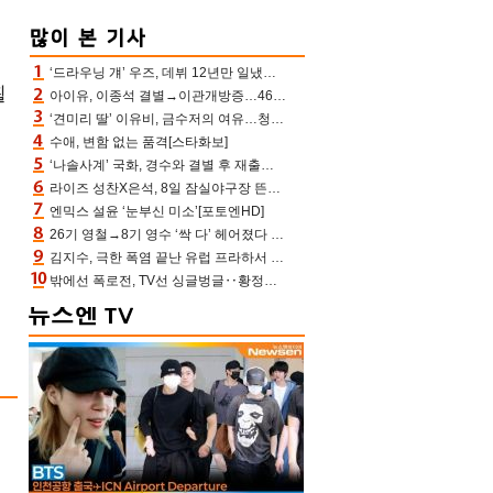
‘드라우닝 걔’ 우즈, 데뷔 12년만 일냈다…체조경기장 입성 확정
휠
아이유, 이종석 결별→이관개방증…46장 꽉 채운 유애나 ♥ “열심히 사는 중”
‘견미리 딸’ 이유비, 금수저의 여유…청순 미모에 반전 슬림 라인
수애, 변함 없는 품격[스타화보]
‘나솔사계’ 국화, 경수와 결별 후 재출연…첫인상 3표 몰표
라이즈 성찬X은석, 8일 잠실야구장 뜬다…시구 시타+특별공연까지
엔믹스 설윤 ‘눈부신 미소’[포토엔HD]
26기 영철→8기 영수 ‘싹 다’ 헤어졌다 ‘나솔사계’ 충격의 현커 0쌍 (촌장TV)
김지수, 극한 폭염 끝난 유럽 프라하서 쾌적한 여름나기 “선풍기만으로 지내”
밖에선 폭로전, TV선 싱글벙글‥황정민 ‘틈만 나면’ 출연, 피로감은 시청자 몫