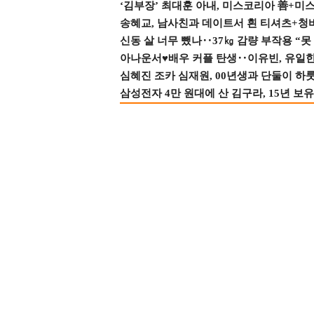
‘김부장’ 최대훈 아내, 미스코리아 善+미
송혜교, 남사친과 데이트서 흰 티셔츠+청
신동 살 너무 뺐나‥37㎏ 감량 부작용 “못
아나운서♥배우 커플 탄생‥이유빈, 유일한 최
심혜진 조카 심재원, 00년생과 단둘이 하룻밤
삼성전자 4만 원대에 산 김구라, 15년 보유