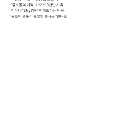
‘중소돌의 기적’ 키오프, 3년만 사옥..
강미나 “13kg 감량 후 예쁘다는 반응 ..
윤보미 결혼식 불참한 손나은 “판다로..