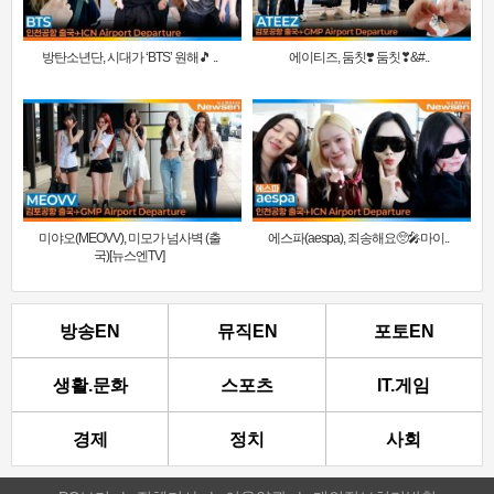
방탄소년단, 시대가 ‘BTS’ 원해🎵 ..
에이티즈, 둠칫❣️ 둠칫❣&#..
미야오(MEOVV), 미모가 넘사벽 (출
에스파(aespa), 죄송해요🥺🎤마이..
국)[뉴스엔TV]
방송EN
뮤직EN
포토EN
생활.문화
스포츠
IT.게임
경제
정치
사회