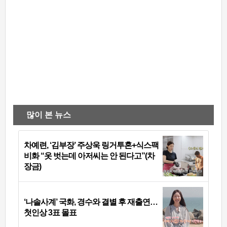
많이 본 뉴스
차예련, ‘김부장’ 주상욱 링거투혼+식스팩
비화 “옷 벗는데 아저씨는 안 된다고”(차
장금)
‘나솔사계’ 국화, 경수와 결별 후 재출연…
첫인상 3표 몰표