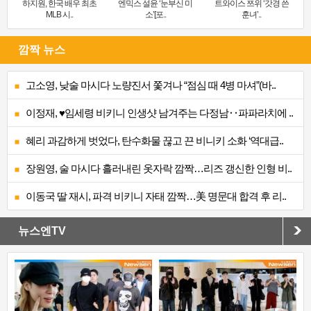
하지원, 한국 배우 최초
엔믹스 설윤 ‘눈부신 미
트와이스 쯔위 ‘갓경 쓴
MLB 시..
소’[포..
훈녀’..
깜짝 뉴스
고소영, 낮술 마시다 노량진서 쫓겨나 “점심 때 4병 마셔”(바..
이정재, ♥임세령 비키니 인생샷 남겨주는 다정남‥파파라치에 ..
혜리 과감하게 벗었다, 탄수화물 끊고 끈 비니키 소화 ‘역대급..
장원영, 술 마시다 흘러내린 옷자락 깜짝…리즈 갱신한 인형 비..
이동국 딸 재시, 파격 비키니 자태 깜짝…美 명문대 합격 후 리..
뉴스엔TV