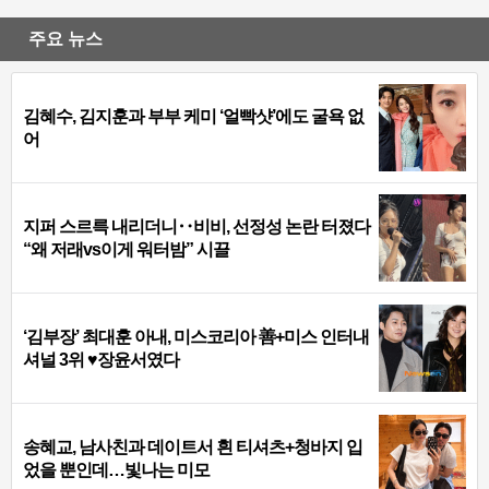
주요 뉴스
김혜수, 김지훈과 부부 케미 ‘얼빡샷’에도 굴욕 없
어
지퍼 스르륵 내리더니‥비비, 선정성 논란 터졌다
“왜 저래vs이게 워터밤” 시끌
‘김부장’ 최대훈 아내, 미스코리아 善+미스 인터내
셔널 3위 ♥장윤서였다
송혜교, 남사친과 데이트서 흰 티셔츠+청바지 입
었을 뿐인데…빛나는 미모