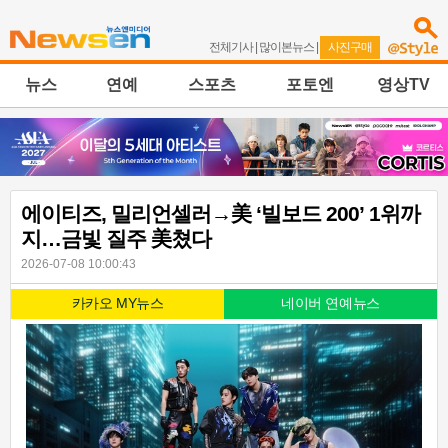
전체기사
|
많이본뉴스
|
사진구매
뉴스
연예
스포츠
포토엔
영상TV
에이티즈, 밀리언셀러→美 ‘빌보드 200’ 1위까
지…금빛 질주 美쳤다
2026-07-08 10:00:43
카카오 MY뉴스
네이버 연예뉴스