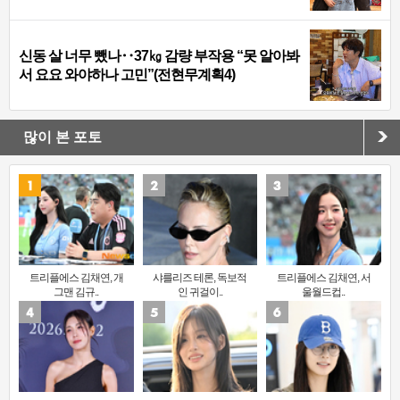
신동 살 너무 뺐나‥37㎏ 감량 부작용 “못 알아봐
서 요요 와야하나 고민”(전현무계획4)
많이 본 포토
트리플에스 김채연, 개
샤를리즈 테론, 독보적
트리플에스 김채연, 서
그맨 김규..
인 귀걸이..
울월드컵..