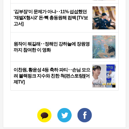
‘김부장’이 문제가 아냐‥11% 섭섭했던
‘재벌X형사2’ 돈·빽 총동원해 컴백 [TV보
고서]
원작이 뭐길래‥정해인 강하늘에 장원영
까지 참여한 이 영화
이찬원, 황윤성 4등 축하 파티‥손님 모으
려 블랙핑크 지수와 친한 척(편스토랑)[어
제TV]