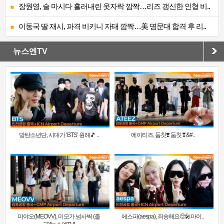
장원영, 술 마시다 흘러내린 옷자락 깜짝…리즈 갱신한 인형 비..
이동국 딸 재시, 파격 비키니 자태 깜짝…美 명문대 합격 후 리..
뉴스엔TV
방탄소년단, 시대가 ‘BTS’ 원해🎵 ..
에이티즈, 둠칫❣️ 둠칫❣&#..
미야오(MEOVV), 미모가 넘사벽 (출
에스파(aespa), 죄송해요🥺🎤마이..