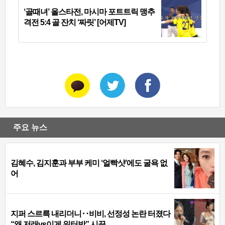
‘골때녀’ 올스타전, 마시마 포트트릭 맹추
격전 5:4 골 잔치 ‘짜릿’ [어제TV]
주요 뉴스
김혜수, 김지훈과 부부 케미 ‘얼빡샷’에도 굴욕 없
어
지퍼 스르륵 내리더니‥비비, 선정성 논란 터졌다
“왜 저래vs이게 워터밤” 시끌