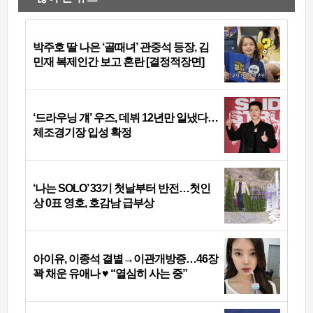
박주호 딸 나은 ‘골때녀’ 관중석 등장, 김
민재 복제인간 보고 혼란 [결정적장면]
‘드라우닝 걔’ 우즈, 데뷔 12년만 일냈다…
체조경기장 입성 확정
‘나는 SOLO’ 33기 첫날부터 반전…첫인
상 0표 영호, 호감남 급부상
아이유, 이종석 결별→이관개방증…46장
꽉 채운 유애나 ♥ “열심히 사는 중”