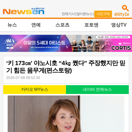
전체기사
|
많이본뉴스
|
사진구매
뉴스
연예
스포츠
포토엔
영상TV
‘키 173㎝’ 야노시호 “4㎏ 쪘다” 주장했지만 믿
기 힘든 몸무게(편스토랑)
2026-07-08 09:52:30
카카오 MY뉴스
네이버 연예뉴스