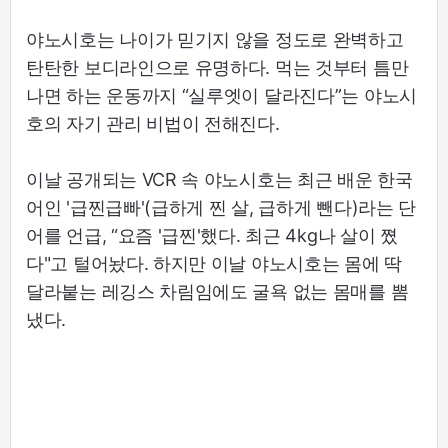
야노시호는 나이가 믿기지 않을 정도로 완벽하고
탄탄한 보디라인으로 유명하다. 먹는 것부터 틈만
나면 하는 운동까지 “실루엣이 달라진다”는 야노시
호의 자기 관리 비법이 전해진다.
이날 공개되는 VCR 속 야노시호는 최근 배운 한국
어인 '급찐급빠'(급하게 찐 살, 급하게 뺀다)라는 단
어를 언급, “요즘 '급찐'했다. 최근 4kg나 살이 쪘
다"고 털어놨다. 하지만 이날 야노시호는 몸에 딱
달라붙는 레깅스 차림임에도 굴욕 없는 몸매를 뽐
냈다.