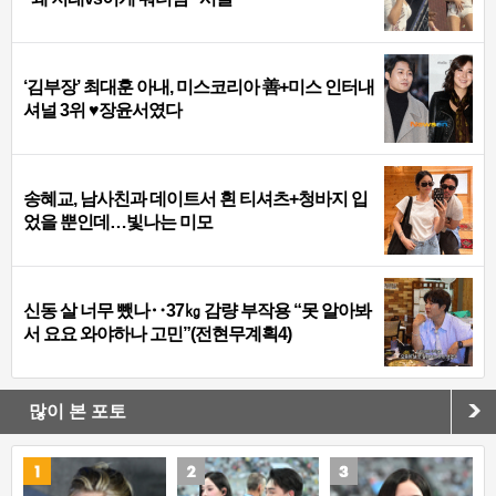
‘김부장’ 최대훈 아내, 미스코리아 善+미스 인터내
셔널 3위 ♥장윤서였다
송혜교, 남사친과 데이트서 흰 티셔츠+청바지 입
었을 뿐인데…빛나는 미모
신동 살 너무 뺐나‥37㎏ 감량 부작용 “못 알아봐
서 요요 와야하나 고민”(전현무계획4)
많이 본 포토