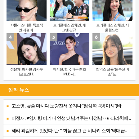
샤를리즈 테론, 독보적
트리플에스 김채연, 개
트리플에스 김채연, 서
인 귀걸이..
그맨 김규..
울월드컵..
정은채, 화사한 명사수
하지원, 한국 배우 최초
엔믹스 설윤 ‘눈부신 미
[포토엔H..
MLB 시..
소’[포..
깜짝 뉴스
고소영, 낮술 마시다 노량진서 쫓겨나 “점심 때 4병 마셔”(바..
이정재, ♥임세령 비키니 인생샷 남겨주는 다정남‥파파라치에 ..
혜리 과감하게 벗었다, 탄수화물 끊고 끈 비니키 소화 ‘역대급..