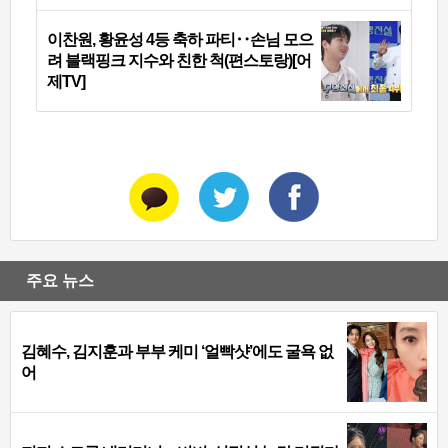
이찬원, 황윤성 4등 축하 파티‥손님 모으
려 블랙핑크 지수와 친한 척(편스토랑)[어
제TV]
주요 뉴스
김혜수, 김지훈과 부부 케미 ‘얼빡샷’에도 굴욕 없
어