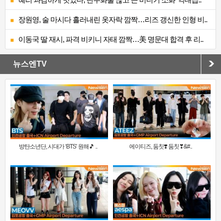
장원영, 술 마시다 흘러내린 옷자락 깜짝…리즈 갱신한 인형 비..
이동국 딸 재시, 파격 비키니 자태 깜짝…美 명문대 합격 후 리..
뉴스엔TV
방탄소년단, 시대가 ‘BTS’ 원해🎵 ..
에이티즈, 둠칫❣️ 둠칫❣&#..