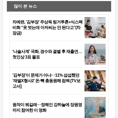
많이 본 뉴스
차예련, ‘김부장’ 주상욱 링거투혼+식스팩
비화 “옷 벗는데 아저씨는 안 된다고”(차
장금)
‘나솔사계’ 국화, 경수와 결별 후 재출연…
첫인상 3표 몰표
‘김부장’이 문제가 아냐‥11% 섭섭했던
‘재벌X형사2’ 돈·빽 총동원해 컴백 [TV보
고서]
원작이 뭐길래‥정해인 강하늘에 장원영
까지 참여한 이 영화