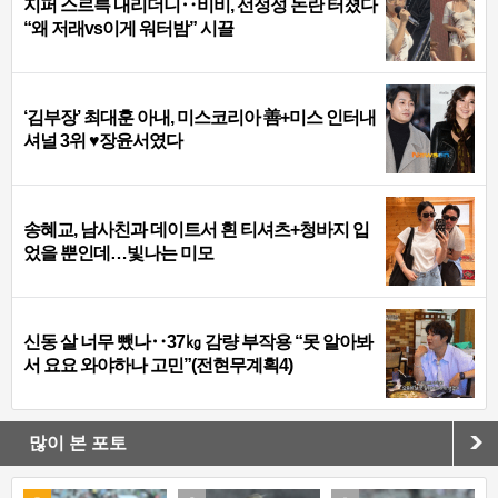
지퍼 스르륵 내리더니‥비비, 선정성 논란 터졌다
“왜 저래vs이게 워터밤” 시끌
‘김부장’ 최대훈 아내, 미스코리아 善+미스 인터내
셔널 3위 ♥장윤서였다
송혜교, 남사친과 데이트서 흰 티셔츠+청바지 입
었을 뿐인데…빛나는 미모
신동 살 너무 뺐나‥37㎏ 감량 부작용 “못 알아봐
서 요요 와야하나 고민”(전현무계획4)
많이 본 포토