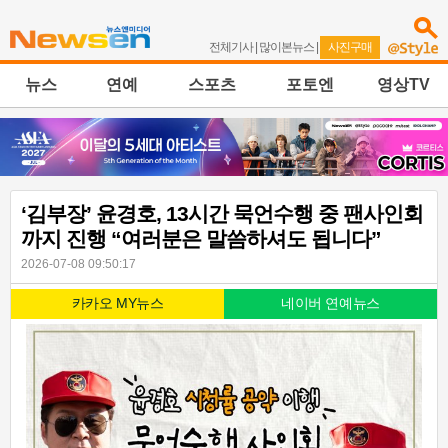
전체기사
|
많이본뉴스
|
사진구매
뉴스
연예
스포츠
포토엔
영상TV
‘김부장’ 윤경호, 13시간 묵언수행 중 팬사인회
까지 진행 “여러분은 말씀하셔도 됩니다”
2026-07-08 09:50:17
카카오 MY뉴스
네이버 연예뉴스