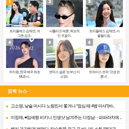
트리플에스 김채연, 개
샤를리즈 테론, 독보적
트리플에스 김채연, 서
그맨 김규..
인 귀걸이..
울월드컵..
하지원, 한국 배우 최초
엔믹스 설윤 ‘눈부신 미
트와이스 쯔위 ‘갓경 쓴
MLB 시..
소’[포..
훈녀’..
깜짝 뉴스
고소영, 낮술 마시다 노량진서 쫓겨나 “점심 때 4병 마셔”(바..
이정재, ♥임세령 비키니 인생샷 남겨주는 다정남‥파파라치에 ..
혜리 과감하게 벗었다, 탄수화물 끊고 끈 비니키 소화 ‘역대급..