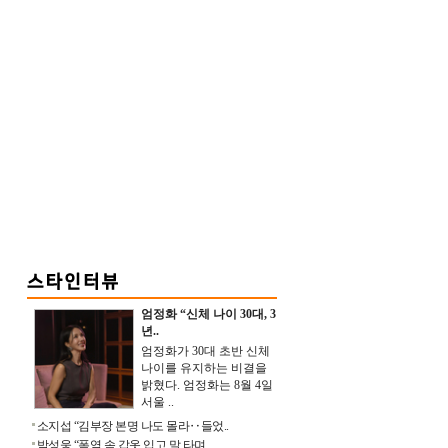
엄정화 “신체 나이 30대, 3
년..
엄정화가 30대 초반 신체
나이를 유지하는 비결을
밝혔다. 엄정화는 8월 4일
서울 ..
소지섭 “김부장 본명 나도 몰라‥들었..
박성웅 “폭염 속 갑옷 입고 말 타며 ..