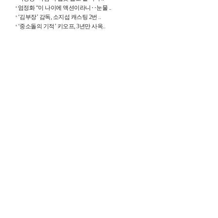
엄정화 “이 나이에 액션이라니‥눈물 ..
‘김부장’ 감독, 소지섭 캐스팅 2번 ..
‘중소돌의 기적’ 키오프, 3년만 사옥..