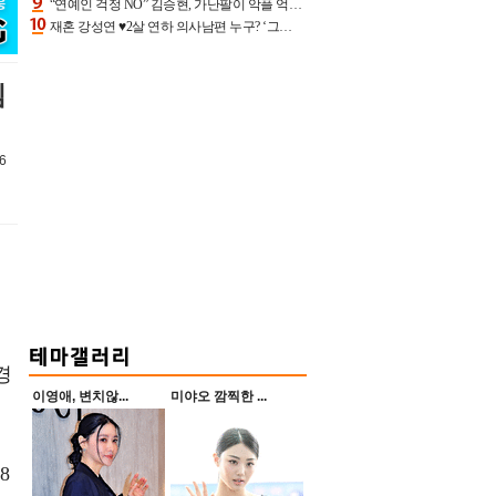
“연예인 걱정 NO” 김승현, 가난팔이 악플 억울할만‥아내+딸과 日 여행
재혼 강성연 ♥2살 연하 의사남편 누구? ‘그알’ 자문의에 훈남 비주얼 초엘리트 스펙 [종합]
심
6
경
이영애, 변치않...
미야오 깜찍한 ...
8