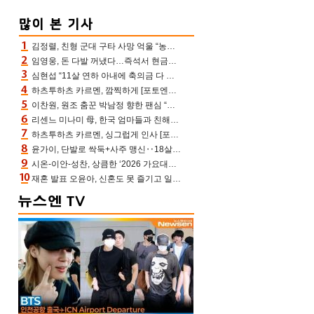
김정렬, 친형 군대 구타 사망 억울 “농약사 처리, 범인 찾았지만…엄마는 이미 치매”(데이앤나잇)
임영웅, 돈 다발 꺼냈다…즉석서 현금으로 수당 챙겨주는 ‘구단주’
심현섭 “11살 연하 아내에 축의금 다 뺏겨, 집도 아내 명의” (동치미)[결정적장면]
하츠투하츠 카르멘, 깜찍하게 [포토엔HD]
이찬원, 원조 춤꾼 박남정 향한 팬심 “어머님 잘 계시지” 폭소(불후)
리센느 미나미 母, 한국 엄마들과 친해진 비결=BTS “최애 정국 얘기로 통해”(전참시)
하츠투하츠 카르멘, 싱그럽게 인사 [포토엔HD]
윤가이, 단발로 싹둑+사주 맹신‥18살 연상 ♥장기하 반한 엉뚱·열정 매력(전참시)
시온-이안-성찬, 상큼한 ‘2026 가요대전 썸머’ MC [포토엔HD]
재혼 발표 오윤아, 신혼도 못 즐기고 일만 “발달장애 子도 취업 1년차, 연차 없어”