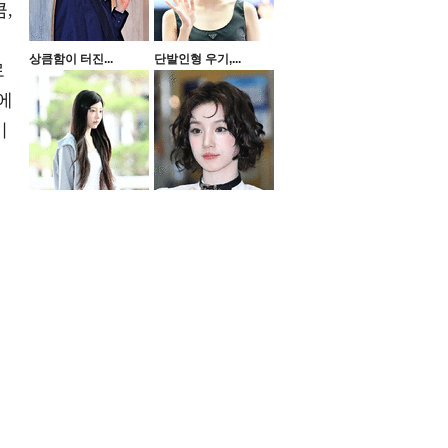
,
상큼함이 터진...
단발인형 우기,...
로
에
이