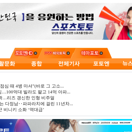
심 때 4병 마셔”(바로 그 고소...
…100억대 빌라도 팔고 14억 아파...
깜짝…리즈 갱신한 인형 비주얼
는 다정남‥파파라치에 걸린 11년차...
 비니키 소화 ‘역대급’