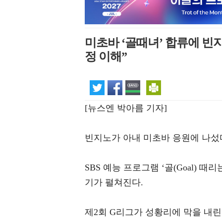
미초바 ‘골때녀’ 합류에 빈
정 이해”
[뉴스엔 박아름 기자]
빈지노가 아내 미초바 응원에 나섰
SBS 예능 프로그램 ‘골(Goal) 때
기가 펼쳐진다.
제2회 G리그가 성황리에 막을 내린 