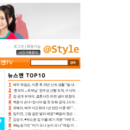
로그인
|
회원가입
배우 최일순, 이혼 후 20년 산속 생활 “딸 내가 버렸다고 원망‥맘 아파”(특종)[어제TV]
‘혼외자→유부남’ 정우성 근황 포착, 수식억 해킹 피해 후배 만났다 “존경하는”
집 공개 유재석, 결혼사진 라면 냄비 받침대 되고 분노‥가족사진도 피해(놀뭐)[어제TV]
백윤식 손녀+정시아 딸 첫 유화 공개, LA 아트쇼→서울국제조각페스타 작가다운 수준급 실력
유혜리, 배우 이근희과 1년 반만 이혼 왜? “식칼 꽂고 의자 던져” 충격 폭로(특종)[어제TV]
임지연, 그림 같은 발리 배경? 뼈말라 청순 비키니 핏에 상대 안 되네
김성수, ♥박소윤 집 이불 폐기 처분 “어떤 X이랑 썼을지 몰라” 질투(신랑수업2)[어제TV]
44kg 송가인 “비가 오나 눈이 오나” 매일 이 운동, 허벅지 근육량 상승+체지방 감소