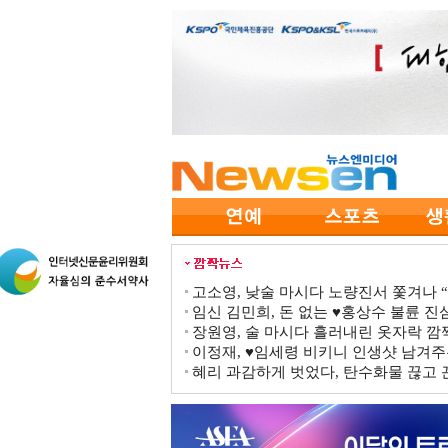
고소영, 낮술 마시다 노량진서 쫓겨나 “점
임신 김민희, 돈 없는 ♥홍상수 불륜 진심
장원영, 술 마시다 흘러내린 옷자락 
이정재, ♥임세령 비키니 인생샷 남겨주
혜리 과감하게 벗었다, 탄수화물 끊고 끈