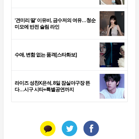
‘견미리 딸’ 이유비, 금수저의 여유…청순
미모에 반전 슬림 라인
수애, 변함 없는 품격[스타화보]
라이즈 성찬X은석, 8일 잠실야구장 뜬
다…시구 시타+특별공연까지