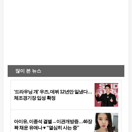
많이 본 뉴스
‘드라우닝 걔’ 우즈, 데뷔 12년만 일냈다…
체조경기장 입성 확정
아이유, 이종석 결별→이관개방증…46장
꽉 채운 유애나 ♥ “열심히 사는 중”