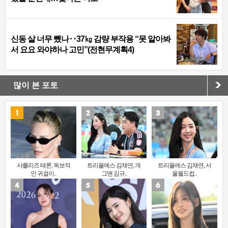
신동 살 너무 뺐나‥37㎏ 감량 부작용 “못 알아봐
서 요요 와야하나 고민”(전현무계획4)
많이 본 포토
샤를리즈 테론, 독보적
트리플에스 김채연, 개
트리플에스 김채연, 서
인 귀걸이..
그맨 김규..
울월드컵..