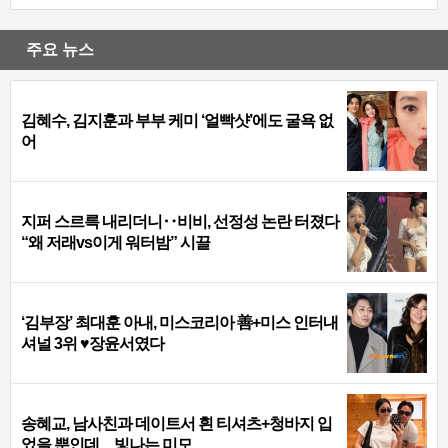
주요 뉴스
김혜수, 김지훈과 부부 케미 ‘얼빡샷’에도 굴욕 없
어
지퍼 스르륵 내리더니‥비비, 선정성 논란 터졌다
“왜 저래vs이게 워터밤” 시끌
‘김부장’ 최대훈 아내, 미스코리아 善+미스 인터내
셔널 3위 ♥장윤서였다
송혜교, 남사친과 데이트서 흰 티셔츠+청바지 입
었을 뿐인데…빛나는 미모