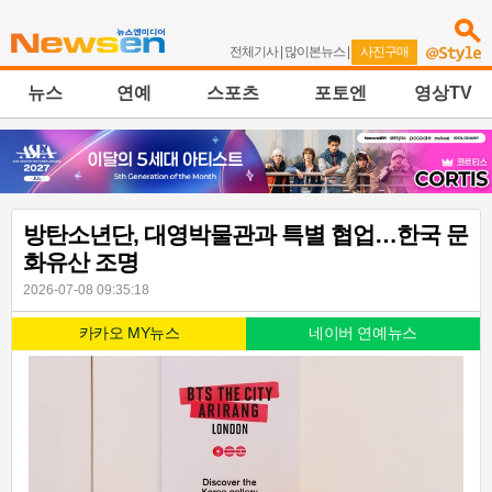
전체기사
|
많이본뉴스
|
사진구매
뉴스
연예
스포츠
포토엔
영상TV
방탄소년단, 대영박물관과 특별 협업…한국 문
화유산 조명
2026-07-08 09:35:18
카카오 MY뉴스
네이버 연예뉴스