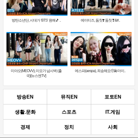
방탄소년단, 시대가 ‘BTS’ 원해🎵 ..
에이티즈, 둠칫❣️ 둠칫❣&#..
미야오(MEOVV), 미모가 넘사벽 (출
에스파(aespa), 죄송해요🥺🎤마이..
국)[뉴스엔TV]
방송EN
뮤직EN
포토EN
생활.문화
스포츠
IT.게임
경제
정치
사회