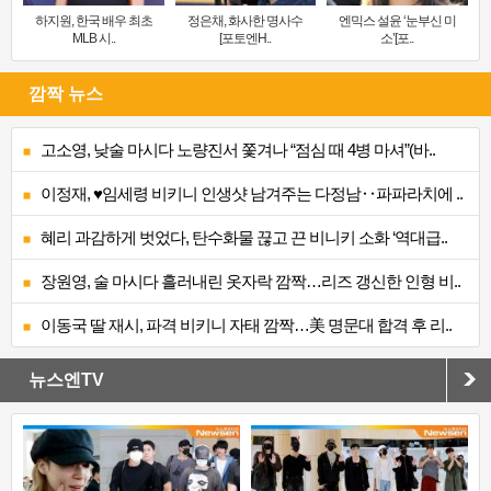
하지원, 한국 배우 최초
정은채, 화사한 명사수
엔믹스 설윤 ‘눈부신 미
MLB 시..
[포토엔H..
소’[포..
깜짝 뉴스
고소영, 낮술 마시다 노량진서 쫓겨나 “점심 때 4병 마셔”(바..
이정재, ♥임세령 비키니 인생샷 남겨주는 다정남‥파파라치에 ..
혜리 과감하게 벗었다, 탄수화물 끊고 끈 비니키 소화 ‘역대급..
장원영, 술 마시다 흘러내린 옷자락 깜짝…리즈 갱신한 인형 비..
이동국 딸 재시, 파격 비키니 자태 깜짝…美 명문대 합격 후 리..
뉴스엔TV