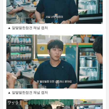
▲ 알딸딸한참견 채널 캡처
▲ 알딸딸한참견 채널 캡처