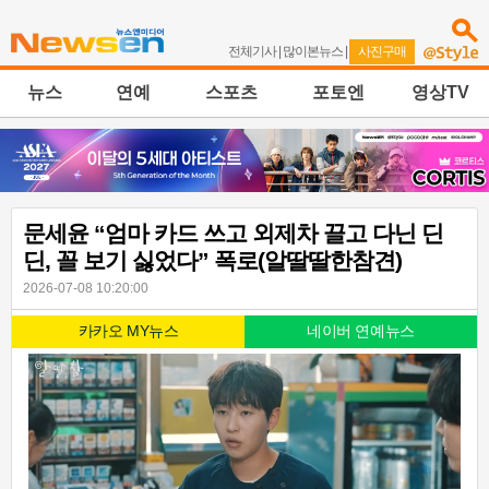
전체기사
|
많이본뉴스
|
사진구매
뉴스
연예
스포츠
포토엔
영상TV
문세윤 “엄마 카드 쓰고 외제차 끌고 다닌 딘
딘, 꼴 보기 싫었다” 폭로(알딸딸한참견)
2026-07-08 10:20:00
카카오 MY뉴스
네이버 연예뉴스