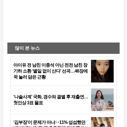
많이 본 뉴스
아이유 전 남친 이종석 아닌 전전 남친 장
기하 소환 ‘별일 없이 산다’ 선곡…46장에
꾹 눌러 담은 근황
‘나솔사계’ 국화, 경수와 결별 후 재출연…
첫인상 3표 몰표
‘김부장’이 문제가 아냐‥11% 섭섭했던