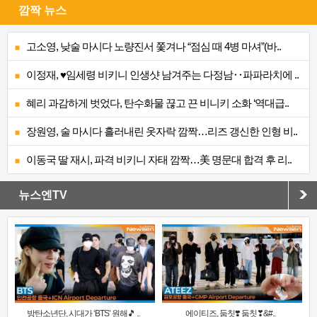
깜짝 뉴스
고소영, 낮술 마시다 노량진서 쫓겨나 “점심 때 4병 마셔”(바..
이정재, ♥임세령 비키니 인생샷 남겨주는 다정남‥파파라치에 ..
혜리 과감하게 벗었다, 탄수화물 끊고 끈 비니키 소화 ‘역대급..
장원영, 술 마시다 흘러내린 옷자락 깜짝…리즈 갱신한 인형 비..
이동국 딸 재시, 파격 비키니 자태 깜짝…美 명문대 합격 후 리..
뉴스엔TV
방탄소년단, 시대가 ‘BTS’ 원해🎵 ..
에이티즈, 둠칫❣️ 둠칫❣&#..