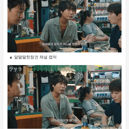
▲ 알딸딸한참견 채널 캡처