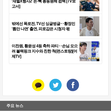
‘재벌X형사2’ 돈·빽 총동원해 컴백 [TV보
고서]
밖에선 폭로전, TV선 싱글벙글‥황정민
‘틈만 나면’ 출연, 피로감은 시청자 몫
이찬원, 황윤성 4등 축하 파티‥손님 모으
려 블랙핑크 지수와 친한 척(편스토랑)[어
제TV]
주요 뉴스