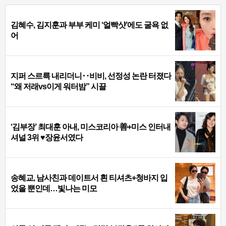
김혜수, 김지훈과 부부 케미 ‘얼빡샷’에도 굴욕 없
어
지퍼 스르륵 내리더니‥비비, 선정성 논란 터졌다
“왜 저래vs이게 워터밤” 시끌
‘김부장’ 최대훈 아내, 미스코리아 善+미스 인터내
셔널 3위 ♥장윤서였다
송혜교, 남사친과 데이트서 흰 티셔츠+청바지 입
었을 뿐인데…빛나는 미모