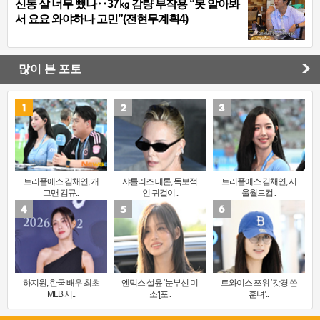
신동 살 너무 뺐나‥37㎏ 감량 부작용 “못 알아봐
서 요요 와야하나 고민”(전현무계획4)
많이 본 포토
트리플에스 김채연, 개
샤를리즈 테론, 독보적
트리플에스 김채연, 서
그맨 김규..
인 귀걸이..
울월드컵..
하지원, 한국 배우 최초
엔믹스 설윤 ‘눈부신 미
트와이스 쯔위 ‘갓경 쓴
MLB 시..
소’[포..
훈녀’..