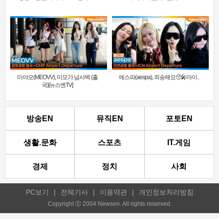
미야오(MEOVV), 미모가 넘사벽 (출
에스파(aespa), 죄송해요🥺🎤마이..
국)[뉴스엔TV]
방송EN
뮤직EN
포토EN
생활.문화
스포츠
IT.게임
경제
정치
사회
PC보기
|
전체기사
|
이용약관
|
개인정보처리방침
Copyright ⓒ 2004 Newsen. All rights reserved.