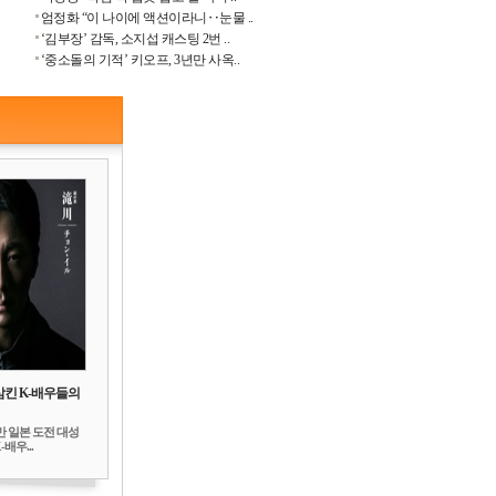
엄정화 “이 나이에 액션이라니‥눈물 ..
‘김부장’ 감독, 소지섭 캐스팅 2번 ..
‘중소돌의 기적’ 키오프, 3년만 사옥..
삼킨 K-배우들의
만 일본 도전 대성
배우...