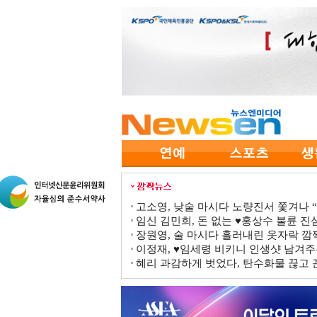
고소영, 낮술 마시다 노량진서 쫓겨나 “점
임신 김민희, 돈 없는 ♥홍상수 불륜 진심
장원영, 술 마시다 흘러내린 옷자락 
이정재, ♥임세령 비키니 인생샷 남겨주
혜리 과감하게 벗었다, 탄수화물 끊고 끈