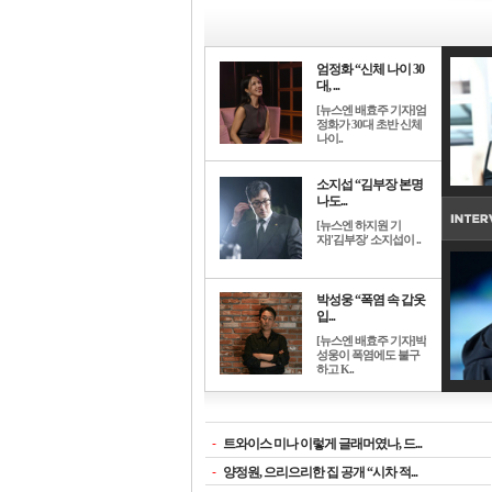
엄정화 “신체 나이 30
대, ...
[뉴스엔 배효주 기자]엄
정화가 30대 초반 신체
나이..
소지섭 “김부장 본명
나도...
[뉴스엔 하지원 기
자]'김부장' 소지섭이 ..
박성웅 “폭염 속 갑옷
입...
[뉴스엔 배효주 기자]박
성웅이 폭염에도 불구
하고 K..
-
트와이스 미나 이렇게 글래머였나, 드...
-
양정원, 으리으리한 집 공개 “시차 적...