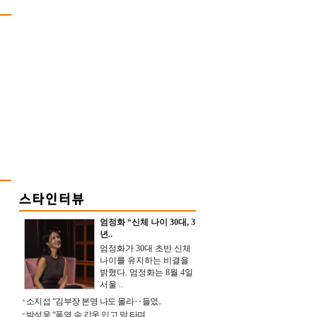
엄정화 “신체 나이 30대, 3
년..
엄정화가 30대 초반 신체
나이를 유지하는 비결을
밝혔다. 엄정화는 8월 4일
서울 ..
소지섭 “김부장 본명 나도 몰라‥들었..
박성웅 “폭염 속 갑옷 입고 말 타며 ..