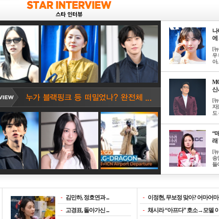
나
에 
[
우 
아, .
M
산서
[
자
도 
“매
래 
[
송
들이
-
김민하, 정호연과 ...
-
이정현, 무보정 맞아? 어마어마한
-
고경표, 돌아가신 ...
-
채시라 “아프다” 호소→모델 이소