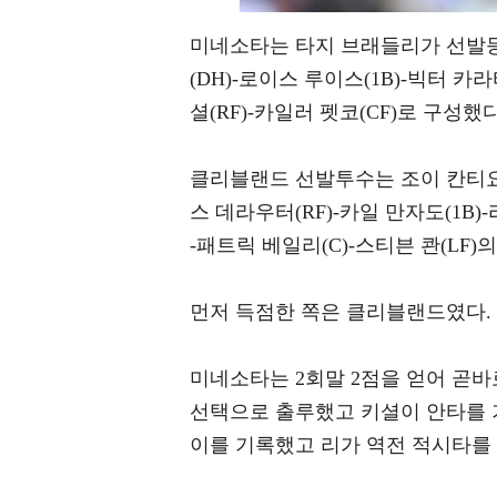
미네소타는 타지 브래들리가 선발등판
(DH)-로이스 루이스(1B)-빅터 카
셜(RF)-카일러 펫코(CF)로 구성했다
클리블랜드 선발투수는 조이 칸티요.
스 데라우터(RF)-카일 만자도(1B)
-패트릭 베일리(C)-스티븐 콴(LF
먼저 득점한 쪽은 클리블랜드였다.
미네소타는 2회말 2점을 얻어 곧바
선택으로 출루했고 키셜이 안타를 
이를 기록했고 리가 역전 적시타를