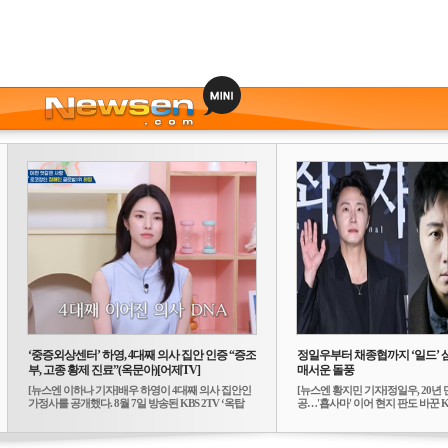
‘중증외상센터’ 하영, 4대째 의사 집안 인증 “증조
정일우부터 채종협까지 ‘일드’ 
부, 고종 황제 진료”(옥문아)[어제TV]
매서운 돌풍
[뉴스엔 이하나 기자]배우 하영이 4대째 의사 집안인
[뉴스엔 황지민 기자]정일우, 20년 
가정사를 공개했다. 8월 7일 방송된 KBS 2TV ‘옥탑
공…'횹사마' 이어 현지 판도 바꾼 K-
방...