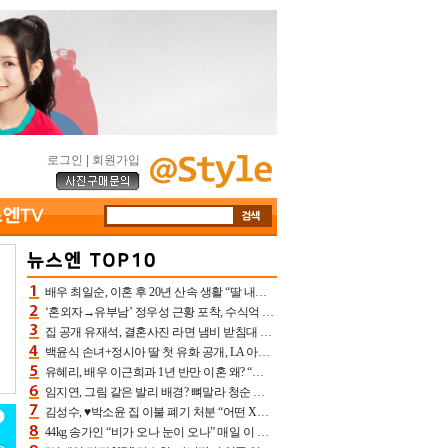
로그인
|
회원가입
배우 최일순, 이혼 후 20년 산속 생활 “딸 내가 버렸다고 원망‥맘 아파”(특종)[어제TV]
‘혼외자→유부남’ 정우성 근황 포착, 수식억 해킹 피해 후배 만났다 “존경하는”
집 공개 유재석, 결혼사진 라면 냄비 받침대 되고 분노‥가족사진도 피해(놀뭐)[어제TV]
백윤식 손녀+정시아 딸 첫 유화 공개, LA 아트쇼→서울국제조각페스타 작가다운 수준급 실력
유혜리, 배우 이근희과 1년 반만 이혼 왜? “식칼 꽂고 의자 던져” 충격 폭로(특종)[어제TV]
임지연, 그림 같은 발리 배경? 뼈말라 청순 비키니 핏에 상대 안 되네
김성수, ♥박소윤 집 이불 폐기 처분 “어떤 X이랑 썼을지 몰라” 질투(신랑수업2)[어제TV]
44kg 송가인 “비가 오나 눈이 오나” 매일 이 운동, 허벅지 근육량 상승+체지방 감소