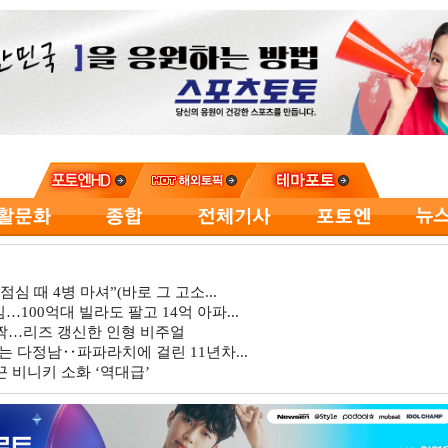
심 때 4병 마셔”(바로 그 고소...
…100억대 빌라도 팔고 14억 아파...
깜짝…리즈 갱신한 인형 비주얼
는 다정남‥파파라치에 걸린 11년차...
 비니키 소화 ‘역대급’