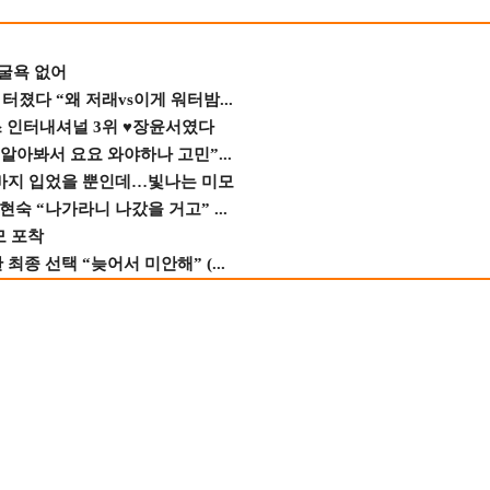
 굴욕 없어
졌다 “왜 저래vs이게 워터밤...
스 인터내셔널 3위 ♥장윤서였다
 알아봐서 요요 와야하나 고민”...
바지 입었을 뿐인데…빛나는 미모
숙 “나가라니 나갔을 거고” ...
모 포착
종 선택 “늦어서 미안해” (...