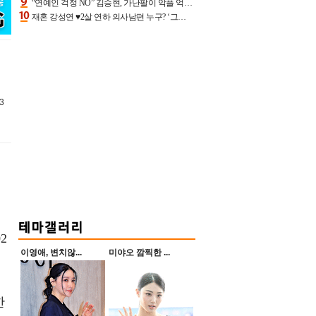
“연예인 걱정 NO” 김승현, 가난팔이 악플 억울할만‥아내+딸과 日 여행
재혼 강성연 ♥2살 연하 의사남편 누구? ‘그알’ 자문의에 훈남 비주얼 초엘리트 스펙 [종합]
3
2
이영애, 변치않...
미야오 깜찍한 ...
한