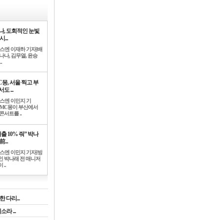
나, 도회적인 눈빛
시...
뉴스엔 이재하 기자]배
나나, 김무열, 윤승
.
C몽, 서울 찍고 부
도 ...
뉴스엔 이민지 기
]MC몽이 부산에서
콘서트를 ..
출 10% 줘” 박나
前...
뉴스엔 이민지 기자]방
인 박나래 전 매니저
 ..
 다리...
라 ...