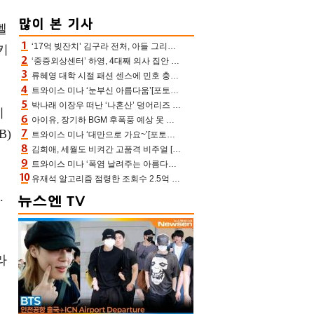
벨
‘17억 빚잔치’ 김구라 전처, 아들 그리는 “나 뿐인데” 친엄마 챙기는 효심 눈길
키
‘중증외상센터’ 하영, 4대째 의사 집안 인증 “증조부, 고종 황제 진료”(옥문아)[어제TV]
류혜영 대학 시절 패션 센스에 민호 충격 “레몬색 레깅스에 다리 없는 줄”(나혼산)
트와이스 미나 ‘눈부신 아름다움’[포토엔HD]
박나래 이장우 떠난 ‘나혼산’ 덩어리즈 왔다, 1인 1케이크에 팜유 전현무 충격[어제TV]
이
아이유, 장기하 BGM 후폭풍 예상 못 했나‥삭제 오보→윤가이까지 엮여 시끌
B)
트와이스 미나 ‘대만으로 가요~’[포토엔HD]
김희애, 세월도 비켜간 고품격 비주얼 [포토엔HD]
트와이스 미나 ‘폭염 날려주는 아름다움’[포토엔HD]
유재석 알고리즘 점령한 조회수 2.5억 신박한 다비치, 강민경 덩달아 긴장(해투)
.
수
라