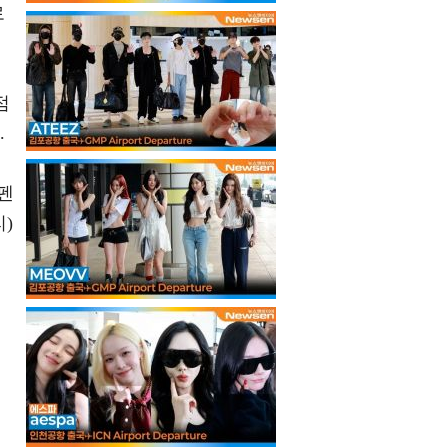
로
점
.
펜
)