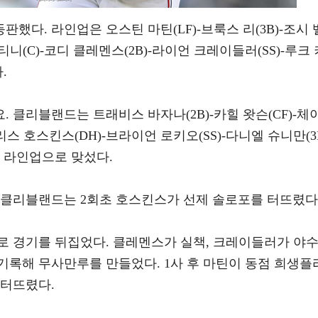
했다. 라인업은 오스틴 마틴(LF)-브룩스 리(3B)-조시 
라티니(C)-코디 클레멘스(2B)-라이언 크레이들러(SS)-루크 
.
 클리블랜드는 트래비스 바자나(2B)-카힐 왓슨(CF)-체
-리스 호스킨스(DH)-브라이언 로키오(SS)-다니엘 슈니만(3
)의 라인업으로 맞섰다.
 클리블랜드는 2회초 호스킨스가 선제 솔로포를 터뜨렸다
로 경기를 뒤집었다. 클레멘스가 실책, 크레이들러가 야
기록해 무사만루를 만들었다. 1사 후 마틴이 동점 희생플
 터뜨렸다.