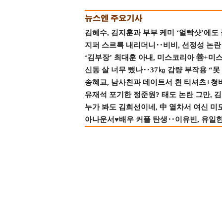
김혜수, 김지훈과 부부 케미 ‘얼빡샷’에도
지퍼 스르륵 내리더니‥비비, 선정성 논란 터
‘김부장’ 최대훈 아내, 미스코리아 善+미
신동 살 너무 뺐나‥37㎏ 감량 부작용 “못
송혜교, 남사친과 데이트서 흰 티셔츠+청
유재석 포기한 정준원? 태도 논란 그만, 김현
누가 봐도 김희선이네, 中 열차서 여신 미
아나운서♥배우 커플 탄생‥이유빈, 유일한 최