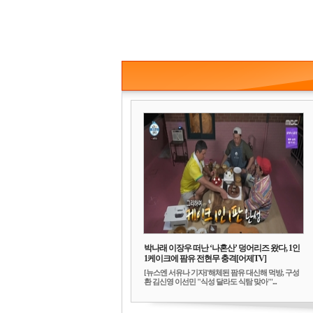
박나래 이장우 떠난 ‘나혼산’ 덩어리즈 왔다, 1인
1케이크에 팜유 전현무 충격[어제TV]
[뉴스엔 서유나 기자]'해체된 팜유 대신해 먹방, 구성
환 김신영 이선민 "식성 달라도 식탐 맞아"'...